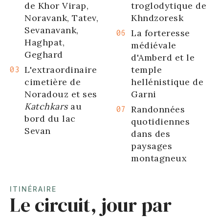
de Khor Virap,
troglodytique de
Noravank, Tatev,
Khndzoresk
Sevanavank,
La forteresse
Haghpat,
médiévale
Geghard
d'Amberd et le
L'extraordinaire
temple
cimetière de
hellénistique de
Noradouz et ses
Garni
Katchkars
au
Randonnées
bord du lac
quotidiennes
Sevan
dans des
paysages
montagneux
ITINÉRAIRE
Le circuit, jour par