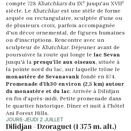
e
e
compte 728
Khatchkars
du IX
jusqu'au XVII
siècle. Le
Khatchkar
est une stèle de forme
arquée ou rectangulaire, sculptée d'une ou
de plusieurs croix, parfois accompagnée
d'un décor ornemental, de figures humaines
ou d'inscriptions. Rencontre avec un
sculpteur de
Khatchkar
. Déjeuner avant de
poursuivre la route qui longe le
lac Sevan
jusqu'à la
presqu'île aux oiseaux
, située à
la pointe nord du lac, sur laquelle trône le
monastère de Sevanavank
fondé en 874.
Promenade d'1h30 environ (2,5 km) autour
du monastère et du lac
. Arrivée à Dilidjan
en fin d'après-midi. Petite promenade dans
le quartier historique. Dîner et nuit à l'hôtel
Ani Forest Hills.
JOUR
6
·
JEUDI 2 JUILLET
Dilidjan - Dzoraguet (1 375 m. alt.)