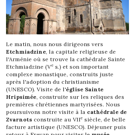
Le matin, nous nous dirigeons vers
Etchmiadzine
, la capitale religieuse de
l'Arménie où se trouve la cathédrale Sainte
e
Etchmiadzine (V
s.) et son important
complexe monastique, construits juste
après l'adoption du christianisme
(UNESCO). Visite de l'
église Sainte
Hripsimée
, construite sur les reliques des
premières chrétiennes martyrisées. Nous
poursuivons notre visite à la
cathédrale de
e
Zvarnots
construite au VII
siècle, de belle
facture artistique (UNESCO). Déjeuner puis
retour à Erevan pour visiter le
musée