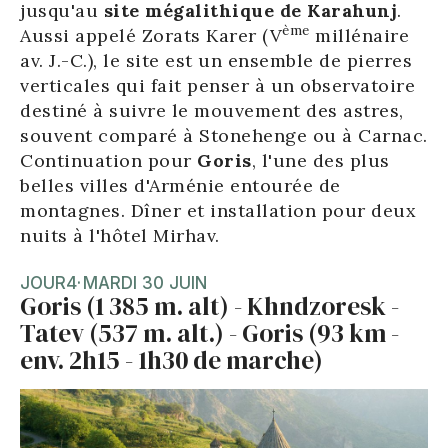
jusqu'au
site mégalithique de Karahunj
.
ème
Aussi appelé Zorats Karer (V
millénaire
av. J.-C.), le site est un ensemble de pierres
verticales qui fait penser à un observatoire
destiné à suivre le mouvement des astres,
souvent comparé à Stonehenge ou à Carnac.
Continuation pour
Goris
, l'une des plus
belles villes d'Arménie entourée de
montagnes. Dîner et installation pour deux
nuits à l'hôtel Mirhav.
JOUR
4
·
MARDI 30 JUIN
Goris (1 385 m. alt) - Khndzoresk -
Tatev (537 m. alt.) - Goris (93 km -
env. 2h15 - 1h30 de marche)