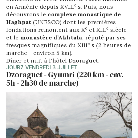
e
en Arménie depuis XVIII
s. Puis, nous
découvrons le
complexe monastique de
Haghpat
(UNESCO) dont les premières
e
e
fondations remontent aux X
et XIII
siècle
et le
monastère d’Akhtala
, réputé par ses
e
fresques magnifiques du XIII
s (2 heures de
marche - environ 5 km).
Dîner et nuit à l'hôtel Dzoraguet.
JOUR
7
·
VENDREDI 3 JUILLET
Dzoraguet - Gyumri (220 km - env.
5h - 2h30 de marche)