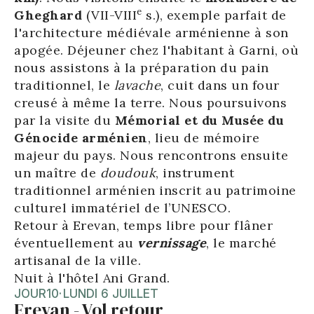
e
Gheghard
(VII-VIII
s.), exemple parfait de
l'architecture médiévale arménienne à son
apogée. Déjeuner chez l'habitant à Garni, où
nous assistons à la préparation du pain
traditionnel, le
lavache
, cuit dans un four
creusé à même la terre. Nous poursuivons
par la visite du
Mémorial et du Musée du
Génocide arménien
, lieu de mémoire
majeur du pays. Nous rencontrons ensuite
un maître de
doudouk
, instrument
traditionnel arménien inscrit au patrimoine
culturel immatériel de l’UNESCO.
Retour à Erevan, temps libre pour flâner
éventuellement au
vernissage
, le marché
artisanal de la ville.
Nuit à l'hôtel Ani Grand.
JOUR
10
·
LUNDI 6 JUILLET
Erevan - Vol retour