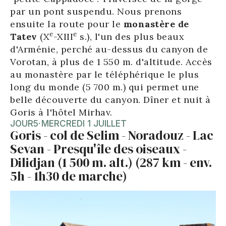
par un pont suspendu. Nous prenons
ensuite la route pour le
monastère de
e
e
Tatev
(X
-XIII
s.), l'un des plus beaux
d'Arménie, perché au-dessus du canyon de
Vorotan, à plus de 1 550 m. d'altitude. Accès
au monastère par le téléphérique le plus
long du monde (5 700 m.) qui permet une
belle découverte du canyon. Dîner et nuit à
Goris à l'hôtel Mirhav.
JOUR
5
·
MERCREDI 1 JUILLET
Goris - col de Selim - Noradouz - Lac
Sevan - Presqu'île des oiseaux -
Dilidjan (1 500 m. alt.) (287 km - env.
5h - 1h30 de marche)