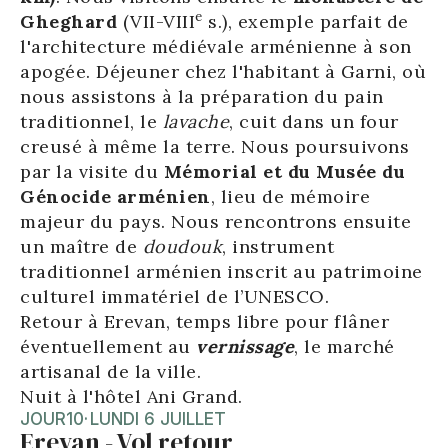
e
Gheghard
(VII-VIII
s.), exemple parfait de
l'architecture médiévale arménienne à son
apogée. Déjeuner chez l'habitant à Garni, où
nous assistons à la préparation du pain
traditionnel, le
lavache
, cuit dans un four
creusé à même la terre. Nous poursuivons
par la visite du
Mémorial et du Musée du
Génocide arménien
, lieu de mémoire
majeur du pays. Nous rencontrons ensuite
un maître de
doudouk
, instrument
traditionnel arménien inscrit au patrimoine
culturel immatériel de l’UNESCO.
Retour à Erevan, temps libre pour flâner
éventuellement au
vernissage
, le marché
artisanal de la ville.
Nuit à l'hôtel Ani Grand.
JOUR
10
·
LUNDI 6 JUILLET
Erevan - Vol retour