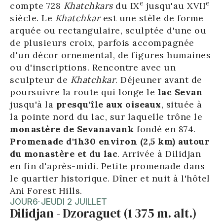
e
e
compte 728
Khatchkars
du IX
jusqu'au XVII
siècle. Le
Khatchkar
est une stèle de forme
arquée ou rectangulaire, sculptée d'une ou
de plusieurs croix, parfois accompagnée
d'un décor ornemental, de figures humaines
ou d'inscriptions. Rencontre avec un
sculpteur de
Khatchkar
. Déjeuner avant de
poursuivre la route qui longe le
lac Sevan
jusqu'à la
presqu'île aux oiseaux
, située à
la pointe nord du lac, sur laquelle trône le
monastère de Sevanavank
fondé en 874.
Promenade d'1h30 environ (2,5 km) autour
du monastère et du lac
. Arrivée à Dilidjan
en fin d'après-midi. Petite promenade dans
le quartier historique. Dîner et nuit à l'hôtel
Ani Forest Hills.
JOUR
6
·
JEUDI 2 JUILLET
Dilidjan - Dzoraguet (1 375 m. alt.)