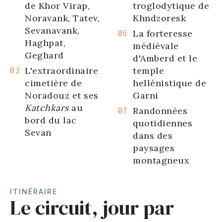
de Khor Virap,
troglodytique de
Noravank, Tatev,
Khndzoresk
Sevanavank,
La forteresse
Haghpat,
médiévale
Geghard
d'Amberd et le
L'extraordinaire
temple
cimetière de
hellénistique de
Noradouz et ses
Garni
Katchkars
au
Randonnées
bord du lac
quotidiennes
Sevan
dans des
paysages
montagneux
ITINÉRAIRE
Le circuit, jour par