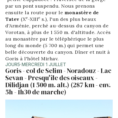
par un pont suspendu. Nous prenons
ensuite la route pour le
monastère de
e
e
Tatev
(X
-XIII
s.), l'un des plus beaux
d'Arménie, perché au-dessus du canyon de
Vorotan, à plus de 1 550 m. d'altitude. Accès
au monastère par le téléphérique le plus
long du monde (5 700 m.) qui permet une
belle découverte du canyon. Dîner et nuit à
Goris à l'hôtel Mirhav.
JOUR
5
·
MERCREDI 1 JUILLET
Goris - col de Selim - Noradouz - Lac
Sevan - Presqu'île des oiseaux -
Dilidjan (1 500 m. alt.) (287 km - env.
5h - 1h30 de marche)