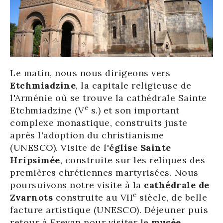
Le matin, nous nous dirigeons vers
Etchmiadzine
, la capitale religieuse de
l'Arménie où se trouve la cathédrale Sainte
e
Etchmiadzine (V
s.) et son important
complexe monastique, construits juste
après l'adoption du christianisme
(UNESCO). Visite de l'
église Sainte
Hripsimée
, construite sur les reliques des
premières chrétiennes martyrisées. Nous
poursuivons notre visite à la
cathédrale de
e
Zvarnots
construite au VII
siècle, de belle
facture artistique (UNESCO). Déjeuner puis
retour à Erevan pour visiter le
musée