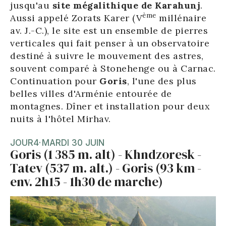
jusqu'au
site mégalithique de Karahunj
.
ème
Aussi appelé Zorats Karer (V
millénaire
av. J.-C.), le site est un ensemble de pierres
verticales qui fait penser à un observatoire
destiné à suivre le mouvement des astres,
souvent comparé à Stonehenge ou à Carnac.
Continuation pour
Goris
, l'une des plus
belles villes d'Arménie entourée de
montagnes. Dîner et installation pour deux
nuits à l'hôtel Mirhav.
JOUR
4
·
MARDI 30 JUIN
Goris (1 385 m. alt) - Khndzoresk -
Tatev (537 m. alt.) - Goris (93 km -
env. 2h15 - 1h30 de marche)