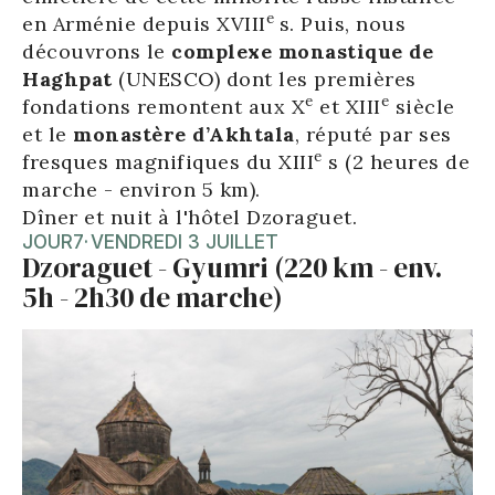
e
en Arménie depuis XVIII
s. Puis, nous
découvrons le
complexe monastique de
Haghpat
(UNESCO) dont les premières
e
e
fondations remontent aux X
et XIII
siècle
et le
monastère d’Akhtala
, réputé par ses
e
fresques magnifiques du XIII
s (2 heures de
marche - environ 5 km).
Dîner et nuit à l'hôtel Dzoraguet.
JOUR
7
·
VENDREDI 3 JUILLET
Dzoraguet - Gyumri (220 km - env.
5h - 2h30 de marche)