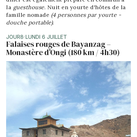
la
guesthouse
. Nuit en yourte d'hôtes de la
famille nomade
(4 personnes par yourte -
douche portable)
.
JOUR
8
·
LUNDI 6 JUILLET
Falaises rouges de Bayanzag –
Monastère d’Ongi (180 km / 4h30)