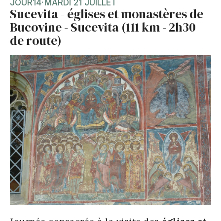
JOUR
14
·
MARDI 21 JUILLET
Sucevita - églises et monastères de
Bucovine - Sucevita (111 km - 2h30
de route)