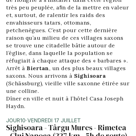
très peu peuplée, aﬁn de la mettre en valeur
et, surtout, de ralentir les raids des
envahisseurs tatars, ottomans,
petchenègues. C’est pour cette dernière
raison qu’au milieu de ces villages saxons
se trouve une citadelle bâtie autour de
l’église, dans laquelle la population se
réfugiait à chaque attaque des « barbares ».
Arrêt à
Biertan
, un des plus beaux villages
saxons. Nous arrivons à
Sighisoara
(Schässburg), vieille ville saxonne étirée sur
une colline.
Dîner en ville et nuit à l’hôtel Casa Joseph
Haydn.
JOUR
10
·
VENDREDI 17 JUILLET
Sighisoara - Târgu Mures - Rimetea
- Cluj Napoca (227 km - 5h de route)