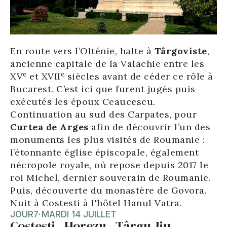
En route vers l’Olténie, halte à
Târgoviste
,
ancienne capitale de la Valachie entre les
e
e
XV
et XVII
siècles avant de céder ce rôle à
Bucarest. C’est ici que furent jugés puis
exécutés les époux Ceaucescu.
Continuation au sud des Carpates, pour
Curtea de Arges
afin de découvrir l’un des
monuments les plus visités de Roumanie :
l’étonnante église épiscopale, également
nécropole royale, où repose depuis 2017 le
roi Michel, dernier souverain de Roumanie.
Puis, découverte du monastère de Govora.
Nuit à Costesti à l'hôtel Hanul Vatra.
JOUR
7
·
MARDI 14 JUILLET
Costesti - Horezu - Târgu Jiu -