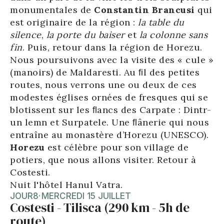
monumentales de
Constantin Brancusi
qui
est originaire de la région :
la table du
silence
,
la porte du baiser
et
la colonne sans
fin
. Puis, retour dans la région de Horezu.
Nous poursuivons avec la visite des « cule »
(manoirs) de Maldaresti. Au ﬁl des petites
routes, nous verrons une ou deux de ces
modestes églises ornées de fresques qui se
blotissent sur les ﬂancs des Carpate : Dintr-
un lemn et Surpatele. Une ﬂânerie qui nous
entraîne au monastère d’Horezu (UNESCO).
Horezu
est célèbre pour son village de
potiers, que nous allons visiter. Retour à
Costesti.
Nuit l'hôtel Hanul Vatra.
JOUR
8
·
MERCREDI 15 JUILLET
Costesti - Tilisca (290 km - 5h de
route)