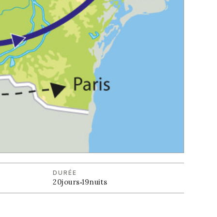
DURÉE
20
jours
·
19
nuits