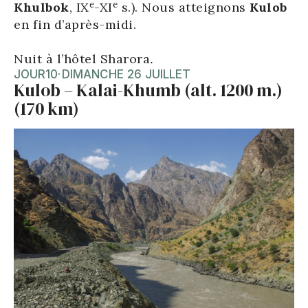
e
e
Khulbok
,
IX
-XI
s.). Nous atteignons
Kulob
en fin d’après-midi.
Nuit à l’hôtel Sharora
.
JOUR
10
·
DIMANCHE 26 JUILLET
Kulob – Kalai-Khumb (alt. 1200 m.)
(170 km)