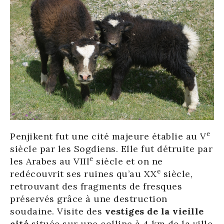
e
Penjikent fut une cité majeure établie au V
siècle par les Sogdiens. Elle fut détruite par
e
les Arabes au VIII
siècle et on ne
e
redécouvrit ses ruines qu’au XX
siècle,
retrouvant des fragments de fresques
préservés grâce à une destruction
soudaine. Visite des
vestiges de la vieille
cité
située sur une colline à 4 km de la ville