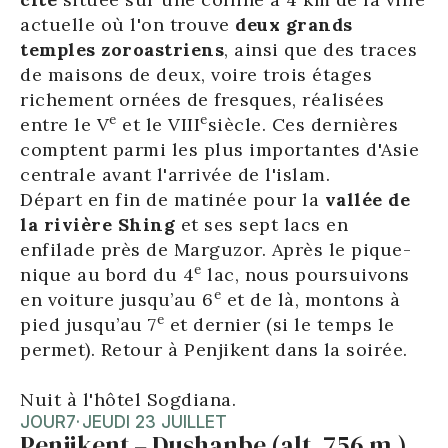
actuelle où l'on trouve
deux grands
temples zoroastriens
, ainsi que des traces
de maisons de deux, voire trois étages
richement ornées de fresques, réalisées
e
e
entre le V
et le VIII
siècle. Ces dernières
comptent parmi les plus importantes d'Asie
centrale avant l'arrivée de l'islam.
Départ en fin de matinée pour la
vallée de
la rivière Shing
et ses sept lacs en
enfilade près de Marguzor. Après le pique-
e
nique au bord du 4
lac, nous poursuivons
e
en voiture jusqu’au 6
et de là, montons à
e
pied jusqu’au 7
et dernier (si le temps le
permet). Retour à Penjikent dans la soirée.
Nuit à l'hôtel Sogdiana.
JOUR
7
·
JEUDI 23 JUILLET
Penjikent – Dushanbe (alt. 756 m.)