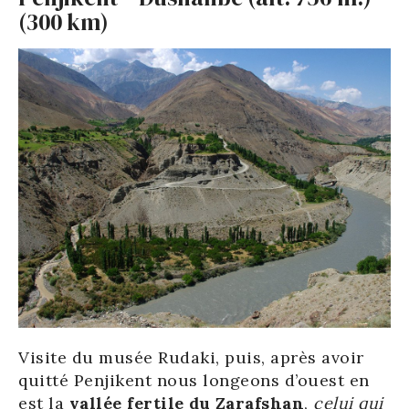
(300 km)
Visite du musée Rudaki, puis, après avoir
quitté Penjikent nous longeons d’ouest en
est la
vallée fertile du Zarafshan
,
celui qui