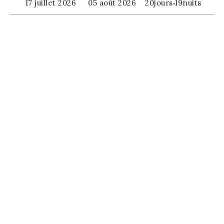
17 juillet 2026
05 août 2026
20
jours
·
19
nuits