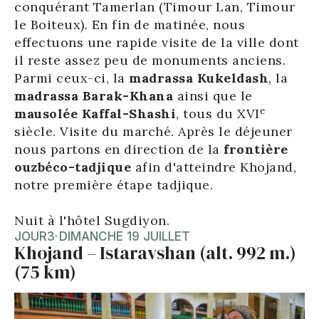
conquérant Tamerlan (Timour Lan, Timour
le Boiteux). En fin de matinée, nous
effectuons une rapide visite de la ville dont
il reste assez peu de monuments anciens.
Parmi ceux-ci, la
madrassa Kukeldash
, la
madrassa Barak-Khana
ainsi que le
e
mausolée Kaffal-Shashi
, tous du XVI
siècle. Visite du marché. Après le déjeuner
nous partons en direction de la
frontière
ouzbéco-tadjique
afin d'atteindre Khojand,
notre première étape tadjique.
Nuit à l'hôtel Sugdiyon.
JOUR
3
·
DIMANCHE 19 JUILLET
Khojand – Istaravshan (alt. 992 m.)
(75 km)