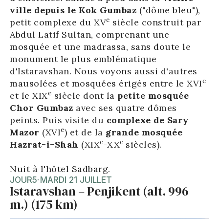
ville depuis le Kok Gumbaz
("dôme bleu"),
e
petit complexe du XV
siècle construit par
Abdul Latif Sultan, comprenant une
mosquée et une madrassa, sans doute le
monument le plus emblématique
d'Istaravshan. Nous voyons aussi d'autres
e
mausolées et mosquées érigés entre le XVI
e
et le XIX
siècle dont la
petite mosquée
Chor Gumbaz
avec ses quatre dômes
peints. Puis visite du
complexe de Sary
e
Mazor
(XVI
) et de la
grande mosquée
e
e
Hazrat-i-Shah
(XIX
-XX
siècles).
Nuit à l'hôtel Sadbarg.
JOUR
5
·
MARDI 21 JUILLET
Istaravshan – Penjikent (alt. 996
m.) (175 km)