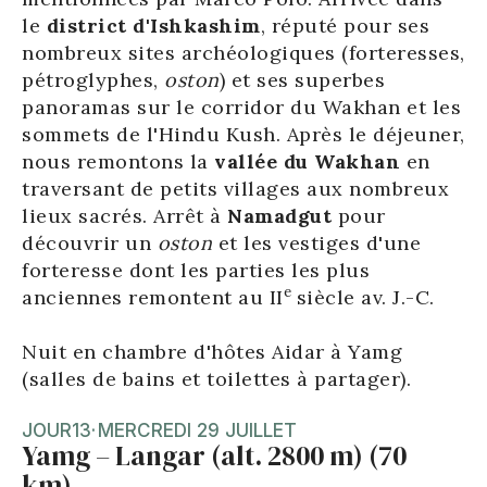
le
district d'Ishkashim
, réputé pour ses
nombreux sites archéologiques (forteresses,
pétroglyphes,
oston
) et ses superbes
panoramas sur le corridor du Wakhan et les
sommets de l'Hindu Kush. Après le déjeuner,
nous remontons la
vallée du Wakhan
en
traversant de petits villages aux nombreux
lieux sacrés. Arrêt à
Namadgut
pour
découvrir un
oston
et les vestiges d'une
forteresse dont les parties les plus
e
anciennes remontent au II
siècle av. J.-C.
Nuit en chambre d'hôtes Aidar à Yamg
(salles de bains et toilettes à partager).
JOUR
13
·
MERCREDI 29 JUILLET
Yamg – Langar (alt. 2800 m) (70
km)