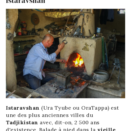
Istaravshan
Istaravshan
(Ura Tyube ou OraTappa) est
une des plus anciennes villes du
Tadjikistan
avec, dit-on, 2 500 ans
d'existence. Balade à pied dans la
vieille