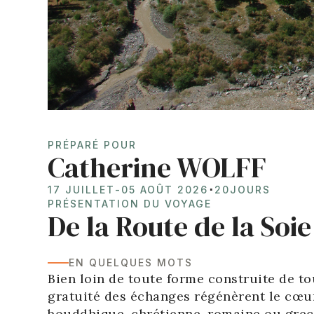
PRÉPARÉ POUR
Catherine WOLFF
⋅
17 JUILLET
-
05 AOÛT 2026
20
JOURS
PRÉSENTATION DU VOYAGE
De la Route de la Soi
EN QUELQUES MOTS
Bien loin de toute forme construite de to
gratuité des échanges régénèrent le cœur
bouddhique, chrétienne, romaine ou grecq