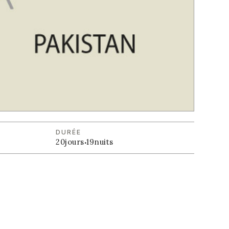
DURÉE
20
jours
·
19
nuits