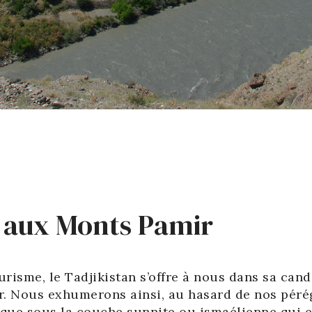
e aux Monts Pamir
urisme, le Tadjikistan s’offre à nous dans sa cand
. Nous exhumerons ainsi, au hasard de nos pérég
ue sous la couche sunnite ou ismaélienne qui est