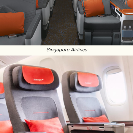
HONDURAS
INDE
INDONÉSIE
IRAQ
Singapore Airlines
JAPON
JORDANIE
KAZAKHSTAN
KENYA
KOSOVO
LAOS
LETTONIE
LIBÉRIA
LITUANIE