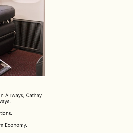
pon Airways, Cathay
ways.
tions.
ium Economy.