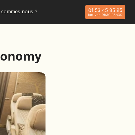
01 53 45 85 85
i sommes nous ?
lun-ven 9h30-18h30
Economy