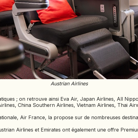
MACÉDOINE DU NORD
MADAGASCAR
MAROC
MAURITANIE
MEXIQUE
MONGOLIE
MONTÉNÉGRO
NAMIBIE
Austrian Airlines
NÉPAL
NICARAGUA
atiques ; on retrouve ainsi Eva Air, Japan Airlines, All Nip
irlines, China Southern Airlines, Vietnam Airlines, Thai Air
OMAN
OUGANDA
ionale, Air France, la propose sur de nombreuses destina
OUZBÉKISTAN
ustrian Airlines et Emirates ont également une offre Prem
PAKISTAN