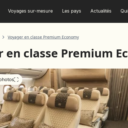
Voyages sur-mesure
Les pays
Actualités
Qu
Voyager en classe Premium Economy
r en classe Premium 
AFRIQUE DU SUD
ALBANIE
ALGÉRIE
ANGOLA
 photos
ARABIE SAOUDITE
ARGENTINE
ARMÉNIE
AZERBAÏDJAN
BANGLADESH