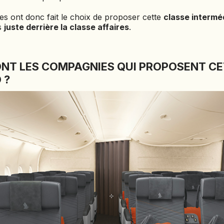
CÔTE D'IVOIRE
s ont donc fait le choix de proposer cette
classe intermé
ls
juste derrière la classe affaires
.
DJIBOUTI
EGYPTE
SONT LES COMPAGNIES QUI PROPOSENT C
EMIRATS ARABES
UNIS
 ?
EQUATEUR
ERYTHRÉE
ESTONIE
ETHIOPIE
GEORGIE
GHANA
GRÈCE
GUATEMALA
GUINÉE-BISSAU
GUINÉE CONAKRY