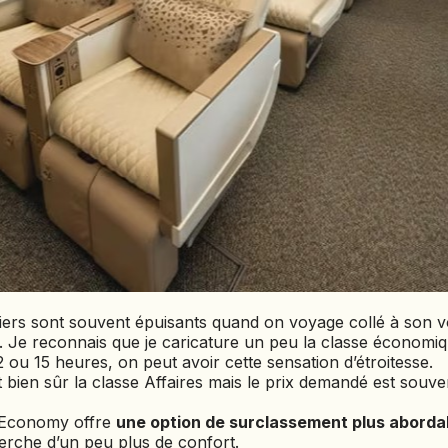
BÉNIN
BHOUTAN
BOLIVIE
BOSNIE-
HERZÉGOVINE
BOTSWANA
BRÉSIL
BURUNDI
CAMBODGE
CAP VERT
CHILI
iers sont souvent épuisants quand on voyage collé à son v
CHINE
. Je reconnais que je caricature un peu la classe économiqu
CHYPRE
 ou 15 heures, on peut avoir cette sensation d’étroitesse.
t bien sûr la classe Affaires mais le prix demandé est souve
COLOMBIE
CORÉE DU SUD
 Economy offre
une option de surclassement plus aborda
COSTA RICA
erche d’un peu plus de confort.