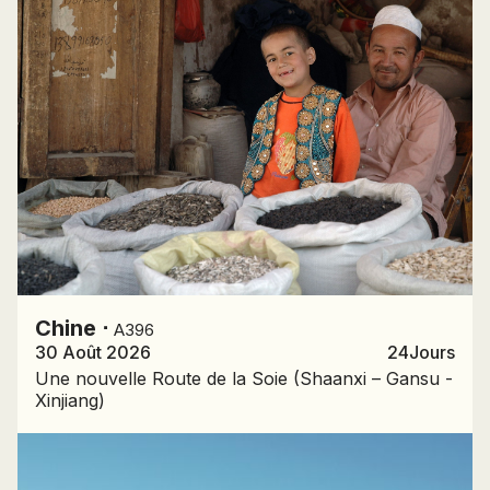
Chine
⋅
A396
30 Août 2026
24
Jours
Une nouvelle Route de la Soie (Shaanxi – Gansu -
Xinjiang)