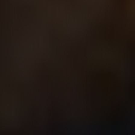
EMIRATS ARABES UNIS
EQUATEUR
ERYTHRÉE
ESTONIE
ETHIOPIE
GEORGIE
GHANA
GRÈCE
GUATEMALA
GUINÉE-BISSAU
GUINÉE CONAKRY
HONDURAS
INDE
INDONÉSIE
IRAQ