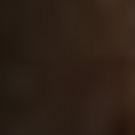
BOLIVIE
BOSNIE-HERZÉGOVINE
BOTSWANA
BRÉSIL
BURUNDI
CAMBODGE
CAP VERT
CHILI
CHINE
CHYPRE
COLOMBIE
CORÉE DU SUD
COSTA RICA
CÔTE D'IVOIRE
DJIBOUTI
EGYPTE