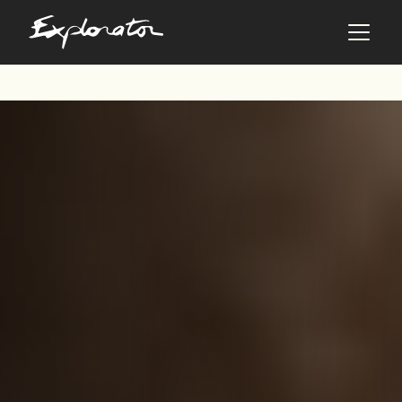
Les pays
AFRIQUE DU SUD
ALBANIE
ALGÉRIE
ANGOLA
ARABIE SAOUDITE
ARGENTINE
ARMÉNIE
AZERBAÏDJAN
BANGLADESH
BÉNIN
BHOUTAN