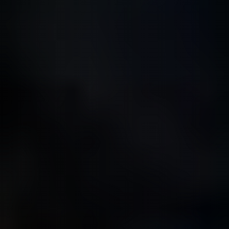
NAMIBIE
NÉPAL
NICARAGUA
OMAN
OUGANDA
OUZBÉKISTAN
PAKISTAN
PANAMA
PÉROU
PHILIPPINES
RÉUNION
ROUMANIE
RWANDA
SALVADOR
SERBIE