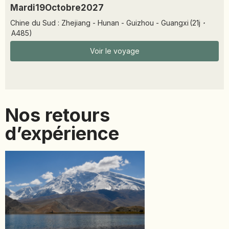
Mardi
19
Octobre
2027
Chine du Sud : Zhejiang - Hunan - Guizhou - Guangxi
(
21
j
·
A485
)
Voir le voyage
Nos retours
d’expérience