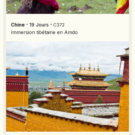
⋅
⋅
Chine
19
Jours
C372
Immersion tibétaine en Amdo