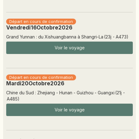
Départ en cours de confirmation
Vendredi
16
Octobre
2026
Grand Yunnan : du Xishuangbanna à Shangri-La
(
23
j
·
A473
)
Voir le voyage
Départ en cours de confirmation
Mardi
20
Octobre
2026
Chine du Sud : Zhejiang - Hunan - Guizhou - Guangxi
(
21
j
·
A485
)
Voir le voyage