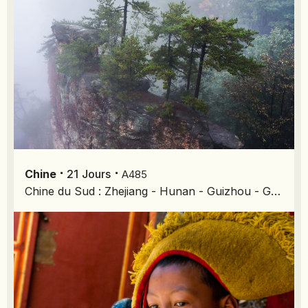
SIERRA LEONE
SOCOTRA (YÉMEN)
SRI LANKA
TADJIKISTAN
TANZANIE
TOGO
TURKMÉNISTAN
TURQUIE
VIETNAM
⋅
⋅
Chine
21
Jours
A485
Chine du Sud : Zhejiang - Hunan - Guizhou - Guangxi
ZANZIBAR