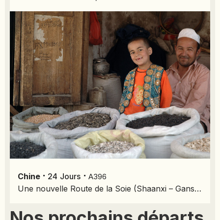
⋅
⋅
Chine
24
Jours
A396
Une nouvelle Route de la Soie (Shaanxi – Gansu - Xinjiang)
Nos prochains départs