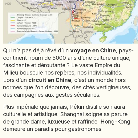
EMIRATS ARABES UNIS
EQUATEUR
ERYTHRÉE
ESTONIE
ETHIOPIE
Qui n’a pas déjà rêvé d’un
GEORGIE
voyage en Chine
, pays-
continent nourri de 5000 ans d’une culture unique,
GHANA
fascinante et déroutante ? Le vaste Empire du
GRÈCE
Milieu bouscule nos repères, nos individualités.
GUATEMALA
Lors d’un
circuit en Chine
, c’est un monde hors
GUINÉE-BISSAU
normes que l’on découvre, des cités vertigineuses,
GUINÉE CONAKRY
des campagnes aux gestes séculaires.
HONDURAS
Plus impériale que jamais, Pékin distille son aura
INDE
culturelle et artistique. Shanghai soigne sa parure
INDONÉSIE
de grande dame, luxueuse et raffinée. Hong-Kong
demeure un paradis pour gastronomes.
IRAQ