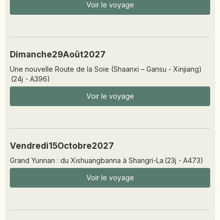
Voir le voyage
Dimanche
29
Août
2027
Une nouvelle Route de la Soie (Shaanxi – Gansu - Xinjiang)
(
24
j
·
A396
)
Voir le voyage
Vendredi
15
Octobre
2027
Grand Yunnan : du Xishuangbanna à Shangri-La
(
23
j
·
A473
)
Voir le voyage