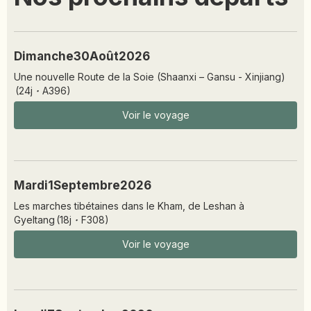
Dimanche
30
Août
2026
Une nouvelle Route de la Soie (Shaanxi – Gansu - Xinjiang)
(
24
j
·
A396
)
Voir le voyage
Mardi
1
Septembre
2026
Les marches tibétaines dans le Kham, de Leshan à
Gyeltang
(
18
j
·
F308
)
Voir le voyage