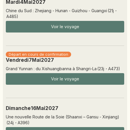
Mardi
4
Mai
2027
Chine du Sud : Zhejiang - Hunan - Guizhou - Guangxi
(
21
j
·
A485
)
Voir le voyage
Départ en cours de confirmation
Vendredi
7
Mai
2027
Grand Yunnan : du Xishuangbanna à Shangri-La
(
23
j
·
A473
)
Voir le voyage
Dimanche
16
Mai
2027
Une nouvelle Route de la Soie (Shaanxi – Gansu - Xinjiang)
(
24
j
·
A396
)