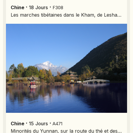
⋅
⋅
Chine
18
Jours
F308
Les marches tibétaines dans le Kham, de Leshan à Gyeltang
⋅
⋅
Chine
15
Jours
A471
Minorités du Yunnan, sur la route du thé et des chevaux