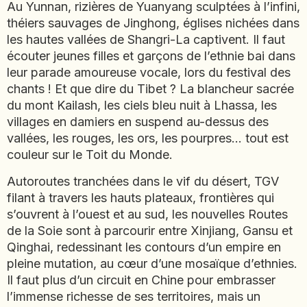
Au Yunnan, rizières de Yuanyang sculptées à l’infini,
JAPON
théiers sauvages de Jinghong, églises nichées dans
JORDANIE
les hautes vallées de Shangri-La captivent. Il faut
KAZAKHSTAN
écouter jeunes filles et garçons de l’ethnie bai dans
KENYA
leur parade amoureuse vocale, lors du festival des
KOSOVO
chants ! Et que dire du Tibet ? La blancheur sacrée
du mont Kailash, les ciels bleu nuit à Lhassa, les
LAOS
villages en damiers en suspend au-dessus des
LETTONIE
vallées, les rouges, les ors, les pourpres… tout est
LIBÉRIA
couleur sur le Toit du Monde.
LITUANIE
Autoroutes tranchées dans le vif du désert, TGV
MACÉDOINE DU NORD
filant à travers les hauts plateaux, frontières qui
MADAGASCAR
s’ouvrent à l’ouest et au sud, les nouvelles Routes
MAROC
de la Soie sont à parcourir entre Xinjiang, Gansu et
MAURITANIE
Qinghai, redessinant les contours d’un empire en
MEXIQUE
pleine mutation, au cœur d’une mosaïque d’ethnies.
MONGOLIE
Il faut plus d’un circuit en Chine pour embrasser
MONTÉNÉGRO
l’immense richesse de ses territoires, mais un