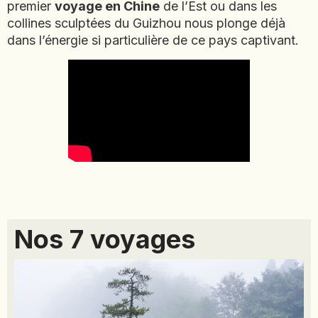
premier
voyage en Chine
de l’Est ou dans les
NAMIBIE
collines sculptées du Guizhou nous plonge déjà
NÉPAL
dans l’énergie si particulière de ce pays captivant.
NICARAGUA
OMAN
OUGANDA
OUZBÉKISTAN
PAKISTAN
PANAMA
PÉROU
PHILIPPINES
RÉUNION
Nos 7 voyages
ROUMANIE
RWANDA
SALVADOR
SERBIE