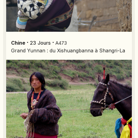
⋅
⋅
Chine
23
Jours
A473
Grand Yunnan : du Xishuangbanna à Shangri-La