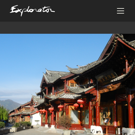
Les pays
AFRIQUE DU SUD
ALBANIE
ALGÉRIE
ANGOLA
ARABIE SAOUDITE
ARGENTINE
ARMÉNIE
AZERBAÏDJAN
BANGLADESH
BÉNIN
BHOUTAN