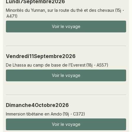
Lundi
7
Septembre
2026
Minorités du Yunnan, sur la route du thé et des chevaux
(
15
j
·
A471
)
Voir le voyage
Vendredi
11
Septembre
2026
De Lhassa au camp de base de l’Everest
(
18
j
·
A557
)
Voir le voyage
Dimanche
4
Octobre
2026
Immersion tibétaine en Amdo
(
19
j
·
C372
)
Voir le voyage