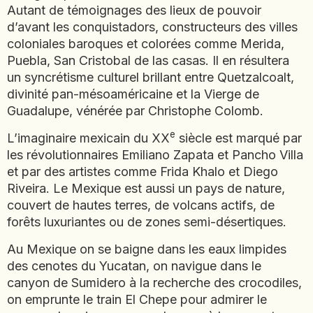
Autant de témoignages des lieux de pouvoir
EMIRATS ARABES UNIS
d’avant les conquistadors, constructeurs des villes
EQUATEUR
coloniales baroques et colorées comme Merida,
ERYTHRÉE
Puebla, San Cristobal de las casas. Il en résultera
ESTONIE
un syncrétisme culturel brillant entre Quetzalcoalt,
ETHIOPIE
divinité pan-mésoaméricaine et la Vierge de
Guadalupe, vénérée par Christophe Colomb.
GEORGIE
GHANA
e
L’imaginaire mexicain du XX
siècle est marqué par
GRÈCE
les révolutionnaires Emiliano Zapata et Pancho Villa
GUATEMALA
et par des artistes comme Frida Khalo et Diego
GUINÉE-BISSAU
Riveira. Le Mexique est aussi un pays de nature,
GUINÉE CONAKRY
couvert de hautes terres, de volcans actifs, de
forêts luxuriantes ou de zones semi-désertiques.
HONDURAS
Au Mexique on se baigne dans les eaux limpides
INDE
des cenotes du Yucatan, on navigue dans le
INDONÉSIE
canyon de Sumidero à la recherche des crocodiles,
IRAQ
on emprunte le train El Chepe pour admirer le