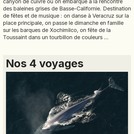
canyon de cuivre ou on embarque à la rencontre
JAPON
des baleines grises de Basse-Californie. Destination
JORDANIE
de fêtes et de musique : on danse à Veracruz sur la
KAZAKHSTAN
place principale, on passe le dimanche en famille
sur les barques de Xochimilco, on fête de la
KENYA
Toussaint dans un tourbillon de couleurs …
KOSOVO
LAOS
LETTONIE
Nos 4 voyages
LIBÉRIA
LITUANIE
MACÉDOINE DU NORD
MADAGASCAR
MAROC
MAURITANIE
MEXIQUE
MONGOLIE
MONTÉNÉGRO