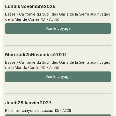
Lundi
9
Novembre
2026
Basse - Californie du Sud : des Oasis de la Sierra aux rivages
de la Mer de Cortés
(
13
j
·
A545
)
Voir le voyage
Mercredi
25
Novembre
2026
Basse - Californie du Sud : des Oasis de la Sierra aux rivages
de la Mer de Cortés
(
13
j
·
A545
)
Voir le voyage
Jeudi
28
Janvier
2027
Baleines, canyons et cactus
(
13
j
·
A236
)