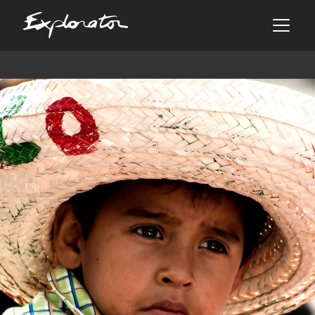
Les pays
AFRIQUE DU SUD
ALBANIE
ALGÉRIE
ANGOLA
ARABIE SAOUDITE
ARGENTINE
ARMÉNIE
AZERBAÏDJAN
BANGLADESH
BÉNIN
BHOUTAN