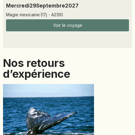
Mercredi
29
Septembre
2027
Magie mexicaine
(
17
j
·
A239
)
Voir le voyage
Nos retours
d’expérience