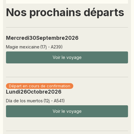
Nos prochains départs
Mercredi
30
Septembre
2026
Magie mexicaine
(
17
j
·
A239
)
Voir le voyage
Départ en cours de confirmation
Lundi
26
Octobre
2026
Día de los muertos
(
12
j
·
A541
)
Voir le voyage