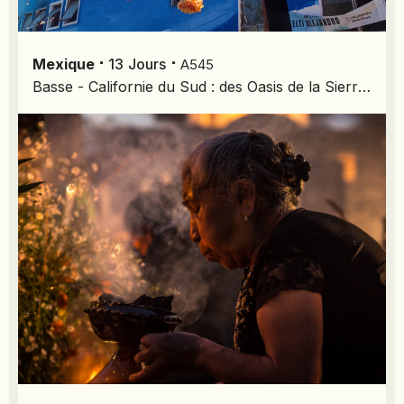
SIERRA LEONE
SOCOTRA (YÉMEN)
SRI LANKA
⋅
⋅
Mexique
13
Jours
A545
Basse - Californie du Sud : des Oasis de la Sierra aux rivages de la Mer de Cortés
TADJIKISTAN
TANZANIE
TOGO
TURKMÉNISTAN
TURQUIE
VIETNAM
ZANZIBAR