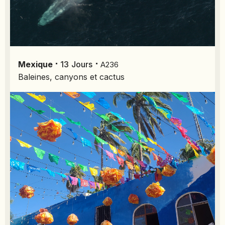
NAMIBIE
NÉPAL
NICARAGUA
OMAN
⋅
⋅
Mexique
13
Jours
A236
OUGANDA
Baleines, canyons et cactus
OUZBÉKISTAN
PAKISTAN
PANAMA
PÉROU
PHILIPPINES
RÉUNION
ROUMANIE
RWANDA
SALVADOR
SERBIE