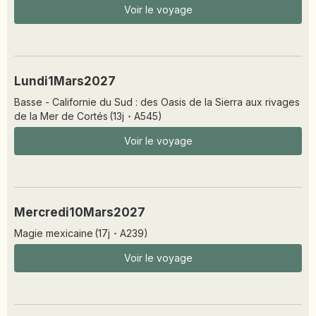
Voir le voyage
Lundi
1
Mars
2027
Basse - Californie du Sud : des Oasis de la Sierra aux rivages
de la Mer de Cortés
(
13
j
·
A545
)
Voir le voyage
Mercredi
10
Mars
2027
Magie mexicaine
(
17
j
·
A239
)
Voir le voyage