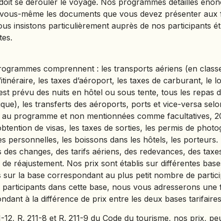
ù doit se dérouler le voyage. Nos programmes détaillés én
TURKMÉNISTAN
r vous-même les documents que vous devez présenter aux f
TURQUIE
us insistons particulièrement auprès de nos participants é
tes.
VIETNAM
ZANZIBAR
rogrammes comprennent : les transports aériens (en class
d’itinéraire, les taxes d’aéroport, les taxes de carburant, le
est prévu des nuits en hôtel ou sous tente, tous les repas de 
que), les transferts des aéroports, ports et vice-versa selon 
ites au programme et non mentionnées comme facultatives, 2
btention de visas, les taxes de sorties, les permis de photo
 personnelles, les boissons dans les hôtels, les porteurs. L
des changes, des tarifs aériens, des redevances, des taxes
de réajustement. Nos prix sont établis sur différentes bases
s sur la base correspondant au plus petit nombre de partici
rticipants dans cette base, nous vous adresserons une fac
ant à la différence de prix entre les deux bases tarifaires
12, R. 211-8 et R. 211-9 du Code du tourisme, nos prix, peu