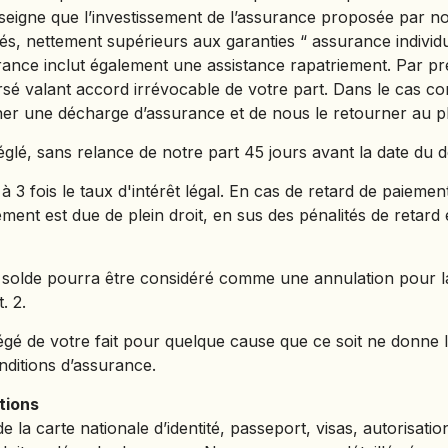
eigne que l’investissement de l’assurance proposée par no
PANAMA
s, nettement supérieurs aux garanties “ assurance individu
PÉROU
urance inclut également une assistance rapatriement. Par pr
PHILIPPINES
sé valant accord irrévocable de votre part. Dans le cas c
gner une décharge d’assurance et de nous le retourner au p
RÉUNION
ROUMANIE
glé, sans relance de notre part 45 jours avant la date du d
RWANDA
à 3 fois le taux d'intérêt légal. En cas de retard de paiemen
ent est due de plein droit, en sus des pénalités de retard 
SALVADOR
SERBIE
SIERRA LEONE
solde pourra être considéré comme une annulation pour laqu
. 2.
SOCOTRA (YÉMEN)
SRI LANKA
gé de votre fait pour quelque cause que ce soit ne donne
nditions d’assurance.
TADJIKISTAN
TANZANIE
tions
la carte nationale d’identité, passeport, visas, autorisatio
TOGO