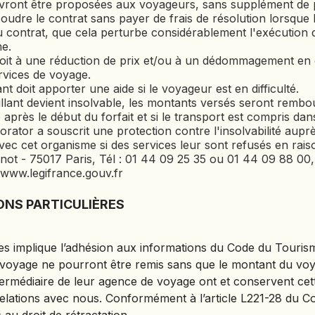
evront être proposées aux voyageurs, sans supplément de p
CÔTE D'IVOIRE
udre le contrat sans payer de frais de résolution lorsque 
ontrat, que cela perturbe considérablement l'exécution du
DJIBOUTI
e.
roit à une réduction de prix et/ou à un dédommagement en 
EGYPTE
rvices de voyage.
ant doit apporter une aide si le voyageur est en difficulté.
EMIRATS ARABES
aillant devient insolvable, les montants versés seront rembou
UNIS
e après le début du forfait et si le transport est compris dan
EQUATEUR
orator a souscrit une protection contre l'insolvabilité aup
c cet organisme si des services leur sont refusés en raison
ERYTHRÉE
not - 75017 Paris, Tél : 01 44 09 25 35 ou 01 44 09 88 00, 
ESTONIE
 www.legifrance.gouv.fr
ETHIOPIE
ONS PARTICULIÈRES
GEORGIE
GHANA
ges implique l’adhésion aux informations du Code du Touris
GRÈCE
 voyage ne pourront être remis sans que le montant du voya
GUATEMALA
intermédiaire de leur agence de voyage ont et conservent ce
GUINÉE-BISSAU
 relations avec nous. Conformément à l’article L221-28 du 
GUINÉE CONAKRY