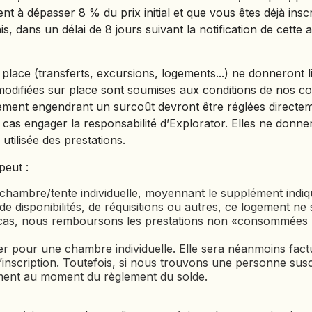
ient à dépasser 8 % du prix initial et que vous êtes déjà inscr
s, dans un délai de 8 jours suivant la notification de cette
r place (transferts, excursions, logements...) ne donneron
modifiées sur place sont soumises aux conditions de nos co
ment engendrant un surcoût devront être réglées directe
cas engager la responsabilité d’Explorator. Elles ne donne
tilisée des prestations.
eut :
ambre/tente individuelle, moyennant le supplément indiqué 
e disponibilités, de réquisitions ou autres, ce logement ne 
ce cas, nous remboursons les prestations non «consommées 
pter pour une chambre individuelle. Elle sera néanmoins f
l’inscription. Toutefois, si nous trouvons une personne sus
ment au moment du règlement du solde.