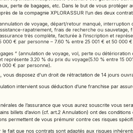
aux, perte de bagages, etc. Dans le but de vous protéger a
MACÉDOINE DU NORD
près de la compagnie XPLORASSUR l’un des deux contrats
MADAGASCAR
 (annulation de voyage, départ/retour manqué, interruption d
MAROC
ssistance-rapatriement, frais de recherche ou sauvetage, fr
MAURITANIE
 assurance très complète, facturée à l’inscription et repré
25 000 € par personne – 7.60 % entre 25 001 € et 50 000 €
MEXIQUE
MONGOLIE
agages ” (annulation de voyage, vol, perte ou détérioratio
on et représente 3.20 % du prix du voyage(5.10 % entre 15 0
MONTÉNÉGRO
0 000 € par personne).
NAMIBIE
 vous disposez d'un droit de rétractation de 14 jours ouvr
NÉPAL
ation intervient sous déduction d’une franchise par assuré
NICARAGUA
OMAN
érales de l’assurance que vous aurez souscrite vous sera r
OUGANDA
ns billets d’avion (cf. art.2 Annulation) ont des conditions 
OUZBÉKISTAN
ns permettent de vous prémunir contre ces risques spécif
r le fait que nos contrats sont adaptés aux risques inhéren
PAKISTAN