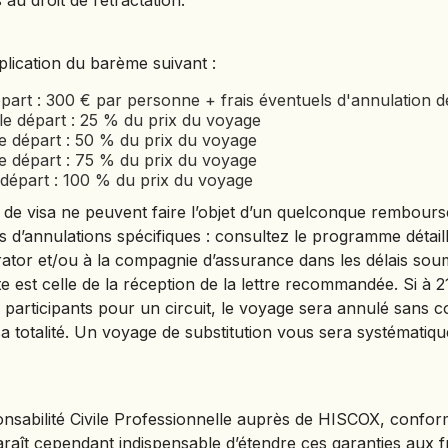
au droit de rétractation.
HONDURAS
plication du barème suivant :
INDE
épart : 300 € par personne + frais éventuels d'annulation de
INDONÉSIE
 le départ : 25 % du prix du voyage
le départ : 50 % du prix du voyage
IRAQ
le départ : 75 % du prix du voyage
e départ : 100 % du prix du voyage
JAPON
is de visa ne peuvent faire l’objet d’un quelconque rembou
JORDANIE
s d’annulations spécifiques : consultez le programme détaill
KAZAKHSTAN
rator et/ou à la compagnie d’assurance dans les délais sou
KENYA
est celle de la réception de la lettre recommandée. Si à 2
 participants pour un circuit, le voyage sera annulé sans co
KOSOVO
 totalité. Un voyage de substitution vous sera systématiq
LAOS
LETTONIE
LIBÉRIA
abilité Civile Professionnelle auprès de HISCOX, conform
LITUANIE
paraît cependant indispensable d’étendre ces garanties aux f