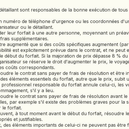
BÉNIN
 détaillant sont responsables de la bonne exécution de tou
BHOUTAN
BOLIVIE
n numéro de téléphone d'urgence ou les coordonnées d'un 
nisateur ou le détaillant.
BOSNIE-
er leur forfait à une autre personne, moyennant un préavi
HERZÉGOVINE
frais supplémentaires.
BOTSWANA
 être augmenté que si des coûts spécifiques augmentent (par
BRÉSIL
ibilité est explicitement prévue dans le contrat, et ne peut 
le début du forfait. Si la majoration de prix dépasse 8 % du 
BURUNDI
rganisateur se réserve le droit d'augmenter le prix, le voyag
des coûts correspondants.
CAMBODGE
udre le contrat sans payer de frais de résolution et être
CAP VERT
des éléments essentiels du forfait, autre que le prix, subit 
le professionnel responsable du forfait annule celui-ci, les
CHILI
magement, s'il y a lieu.
CHINE
udre le contrat sans payer de frais de résolution avant le 
es, par exemple s'il existe des problèmes graves pour la sé
CHYPRE
le forfait.
COLOMBIE
uvent, à tout moment avant le début du forfait, résoudre 
CORÉE DU SUD
riés et justifiables.
it, des éléments importants de celui-ci ne peuvent pas êtr
COSTA RICA