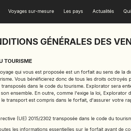
Voyages sur-mesure
Les pays
Actualités
Qu
DITIONS G
É
N
É
RALES DES VE
AFRIQUE DU SUD
U TOURISME
ALBANIE
yage qui vous est proposée est un forfait au sens de la di
ALGÉRIE
tourisme. Vous bénéficierez donc de tous les droits octroyé
ANGOLA
ue transposés dans le code du tourisme. Explorator sera en
ARABIE SAOUDITE
son ensemble. En outre, comme l'exige la loi, Explorator d
ARGENTINE
le transport est compris dans le forfait, d'assurer votre ra
ARMÉNIE
AZERBAÏDJAN
directive (UE) 2015/2302 transposée dans le code du tourism
BANGLADESH
tes les informations essentielles sur le forfait avant de c