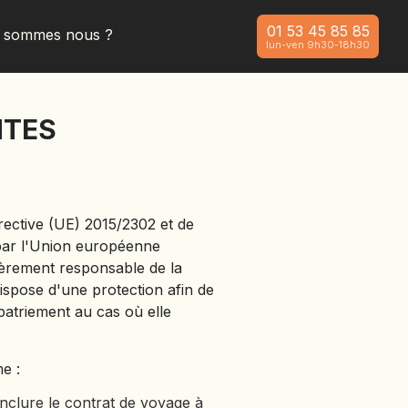
01 53 45 85 85
i sommes nous ?
lun-ven 9h30-18h30
NTES
rective (UE) 2015/2302 et de
s par l'Union européenne
tièrement responsable de la
ispose d'une protection afin de
patriement au cas où elle
e :
onclure le contrat de voyage à