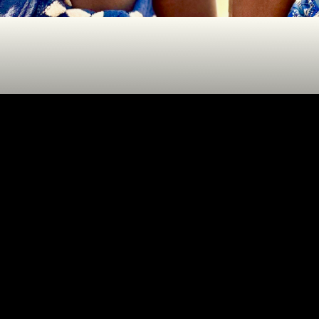
CÔTE D'IVOIRE
DJIBOUTI
EGYPTE
EMIRATS ARABES
UNIS
EQUATEUR
ERYTHRÉE
ESTONIE
oyage
ETHIOPIE
GEORGIE
GHANA
GRÈCE
GUATEMALA
GUINÉE-BISSAU
GUINÉE CONAKRY