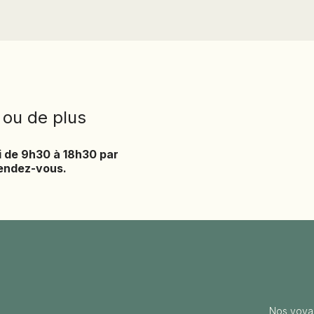
TURKMÉNISTAN
TURQUIE
VIETNAM
ZANZIBAR
 ou de plus
i de 9h30 à 18h30 par
rendez-vous.
Nos voya