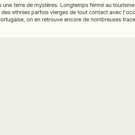
 une terre de mystères. Longtemps fermé au tourisme,
MACÉDOINE DU NORD
des ethnies parfois vierges de tout contact avec l'occi
MADAGASCAR
 portugaise, on en retrouve encore de nombreuses trac
MAROC
MAURITANIE
MEXIQUE
MONGOLIE
MONTÉNÉGRO
NAMIBIE
NÉPAL
NICARAGUA
OMAN
OUGANDA
OUZBÉKISTAN
PAKISTAN