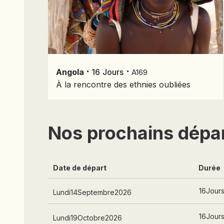
⋅
⋅
Angola
16
Jours
A169
À la rencontre des ethnies oubliées
Nos prochains dépa
Date de départ
Durée
16
Jour
Lundi
14
Septembre
2026
16
Jour
Lundi
19
Octobre
2026