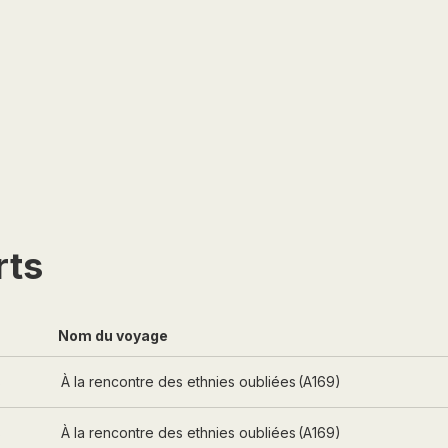
PANAMA
PÉROU
PHILIPPINES
RÉUNION
ROUMANIE
RWANDA
SALVADOR
SERBIE
rts
SIERRA LEONE
SOCOTRA (YÉMEN)
SRI LANKA
Nom du voyage
TADJIKISTAN
s
À la rencontre des ethnies oubliées
(
A169
)
TANZANIE
TOGO
s
À la rencontre des ethnies oubliées
(
A169
)