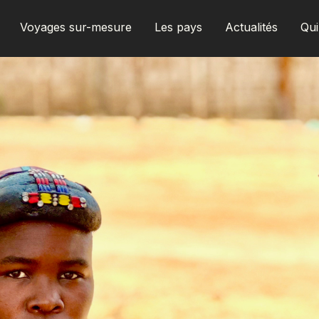
Voyages sur-mesure
Les pays
Actualités
Qu
AFRIQUE DU SUD
ALBANIE
ALGÉRIE
ANGOLA
ARABIE SAOUDITE
ARGENTINE
ARMÉNIE
AZERBAÏDJAN
BANGLADESH