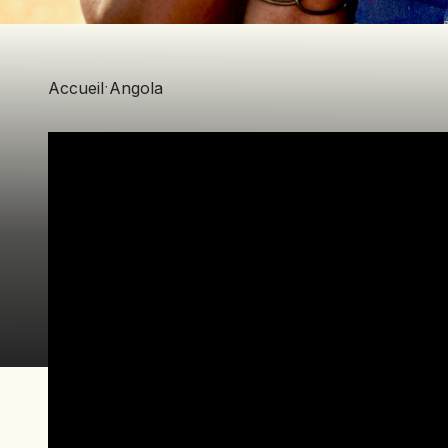
Accueil
·
Angola
⋅ 1 v
Angola