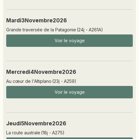
Mardi
3
Novembre
2026
Grande traversée de la Patagonie
(
24
j
·
A261A
)
Voir le voyage
Mercredi
4
Novembre
2026
Au cœur de l'Altiplano
(
23
j
·
A259
)
Voir le voyage
Jeudi
5
Novembre
2026
La route australe
(
18
j
·
A275
)