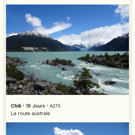
SIERRA LEONE
SOCOTRA (YÉMEN)
SRI LANKA
TADJIKISTAN
TANZANIE
TOGO
TURKMÉNISTAN
TURQUIE
VIETNAM
ZANZIBAR
⋅
⋅
Chili
18
Jours
A275
La route australe