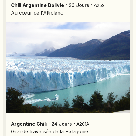
⋅
⋅
Chili
Argentine
Bolivie
23
Jours
A259
NAMIBIE
Au cœur de l'Altiplano
NÉPAL
NICARAGUA
OMAN
OUGANDA
OUZBÉKISTAN
PAKISTAN
PANAMA
PÉROU
PHILIPPINES
RÉUNION
ROUMANIE
RWANDA
⋅
⋅
SALVADOR
Argentine
Chili
24
Jours
A261A
SERBIE
Grande traversée de la Patagonie