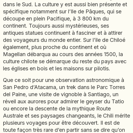
dans le Sud. La culture y est aussi bien présente et
EMIRATS ARABES UNIS
spécifique notamment sur l’Ile de Pâques, qui se
EQUATEUR
découpe en plein Pacifique, à 3 800 km du
ERYTHRÉE
continent. Toujours aussi mystérieuses, ses
ESTONIE
antiques statues continuent à fasciner et à attirer
ETHIOPIE
des voyageurs du monde entier. Sur l’ile de Chiloé
également, plus proche du continent et où
GEORGIE
Magellan débarqua au cours des années 1500, la
GHANA
culture chilote se démarque du reste du pays avec
GRÈCE
les églises en bois et les maisons sur pilotis.
GUATEMALA
GUINÉE-BISSAU
Que ce soit pour une observation astronomique à
GUINÉE CONAKRY
San Pedro d’Atacama, un trek dans le Parc Torres
del Paine, une visite de vignoble à Santiago, un
HONDURAS
réveil aux aurores pour admirer le geyser du Tatio
ou encore la descente de la mythique Route
INDE
Australe et ses paysages changeants, le Chili mérite
INDONÉSIE
plusieurs voyages pour être découvert. Il est de
IRAQ
toute façon très rare d’en partir sans se dire qu’on