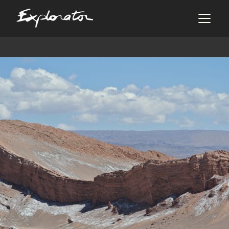
Les pays
AFRIQUE DU SUD
ALBANIE
ALGÉRIE
ANGOLA
ARABIE SAOUDITE
ARGENTINE
ARMÉNIE
AZERBAÏDJAN
BANGLADESH
BÉNIN
BHOUTAN