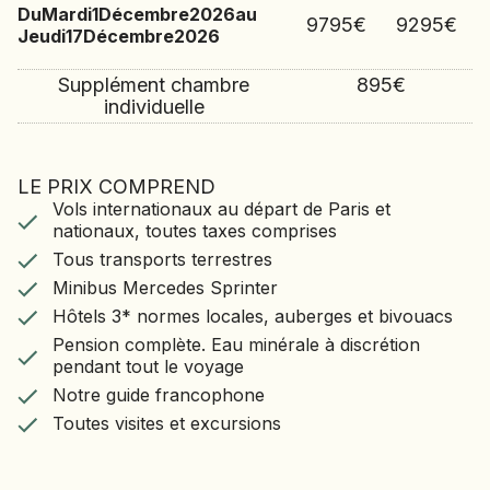
Du
Mardi
1
Décembre
2026
au
9795
€
9295
€
Jeudi
17
Décembre
2026
Supplément chambre
895
€
individuelle
LE PRIX COMPREND
LE VOYAGE COMPREND
Vols internationaux au départ de Paris et
Vols internationaux au départ de Paris et
nationaux, toutes taxes comprises
nationaux, toutes taxes comprises
Tous transports terrestres
Tous transports terrestres
Minibus Mercedes Sprinter
Minibus Mercedes Sprinter
Hôtels 3* normes locales, auberges et bivouacs
Hôtels 3* normes locales, auberges et bivouacs
Pension complète. Eau minérale à discrétion
pendant tout le voyage
Pension complète. Eau minérale à discrétion
Notre guide francophone
pendant tout le voyage
Toutes visites et excursions
Notre guide francophone
Toutes visites et excursions