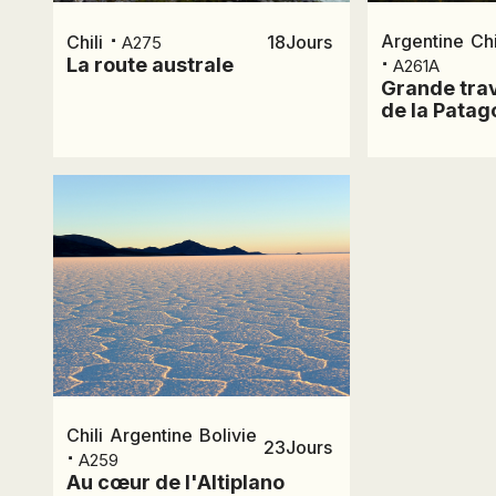
⋅
Argentine
Chi
Chili
18
Jours
A275
⋅
La route australe
A261A
Grande tra
de la Patag
Prix et
dates
Chili
Argentine
Bolivie
23
Jours
⋅
A259
Au cœur de l'Altiplano