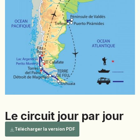
NAMIBIE
NÉPAL
NICARAGUA
OMAN
OUGANDA
OUZBÉKISTAN
PAKISTAN
PANAMA
PÉROU
PHILIPPINES
RÉUNION
ROUMANIE
Le circuit jour par jour
RWANDA
SALVADOR
Télécharger la version PDF
SERBIE