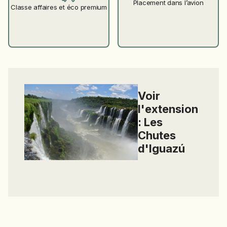
Placement dans l’avion
Classe affaires et éco premium
Voir
l'extension
:
Les
Chutes
d'Iguazú
Les Chutes d'Iguazú
4 jours / 3 nuits d'Iguazú à Iguazú