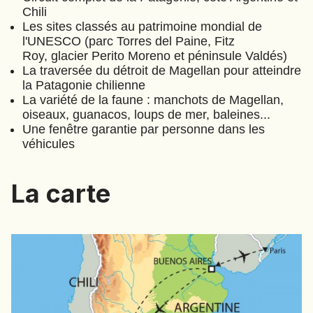
JAPON
Chili
JORDANIE
Les sites classés au patrimoine mondial de
l'UNESCO (parc Torres del Paine, Fitz
KAZAKHSTAN
Roy, glacier Perito Moreno et péninsule Valdés)
KENYA
La traversée du détroit de Magellan pour atteindre
la Patagonie chilienne
KOSOVO
La variété de la faune : manchots de Magellan,
oiseaux, guanacos, loups de mer, baleines...
LAOS
Une fenêtre garantie par personne dans les
LETTONIE
véhicules
LIBÉRIA
LITUANIE
La carte
MACÉDOINE DU NORD
MADAGASCAR
MAROC
MAURITANIE
MEXIQUE
MONGOLIE
MONTÉNÉGRO