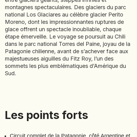
montagnes spectaculaires. Des glaciers du parc
EMIRATS ARABES UNIS
national Los Glaciares au célèbre glacier Perito
EQUATEUR
Moreno, dont les impressionnantes ruptures de
ERYTHRÉE
glace offrent un spectacle inoubliable, chaque
ESTONIE
étape émerveille. Le voyage se poursuit au Chili
ETHIOPIE
dans le parc national Torres del Paine, joyau de la
GEORGIE
Patagonie chilienne, avant de s’achever face aux
GHANA
majestueuses aiguilles du Fitz Roy, l’un des
GRÈCE
sommets les plus emblématiques d’Amérique du
GUATEMALA
Sud.
Terres australes
(
A261
)
GUINÉE-BISSAU
⋅
17
Jours
GUINÉE CONAKRY
HONDURAS
Les points forts
Les points forts
INDE
INDONÉSIE
IRAQ
Circuit complet de la Patagonie, côté Argentine et