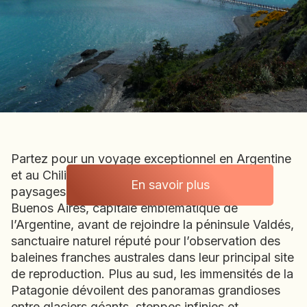
BOLIVIE
BOSNIE-HERZÉGOVINE
BOTSWANA
BRÉSIL
BURUNDI
CAMBODGE
CAP VERT
CHILI
Partez pour un voyage exceptionnel en Argentine
CHINE
et au Chili, à la découverte des plus beaux
CHYPRE
En savoir plus
paysages de Patagonie. L’aventure débute à
Chili · Argentine
COLOMBIE
Buenos Aires, capitale emblématique de
CORÉE DU SUD
l’Argentine, avant de rejoindre la péninsule Valdés,
COSTA RICA
sanctuaire naturel réputé pour l’observation des
CÔTE D'IVOIRE
baleines franches australes dans leur principal site
de reproduction. Plus au sud, les immensités de la
DJIBOUTI
Patagonie dévoilent des panoramas grandioses
EGYPTE
entre glaciers géants, steppes infinies et