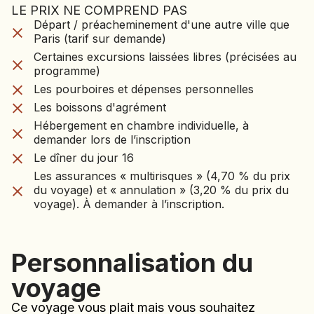
LE PRIX NE COMPREND PAS
LE VOYAGE NE CO
Départ / préacheminement d'une autre ville que
Départ / préacheminement d'une autre ville que
PAS
Paris (tarif sur demande)
Paris (tarif sur demande)
Certaines excursions laissées libres (précisées au
Certaines excursions laissées libres (précisées au
programme)
programme)
Les pourboires et dépenses personnelles
Les pourboires et dépenses personnelles
Les boissons d'agrément
Les boissons d'agrément
Hébergement en chambre individuelle, à
demander lors de l’inscription
Hébergement en chambre individuelle, à
Le dîner du jour 16
demander lors de l’inscription
Les assurances « multirisques » (4,70 % du prix
Le dîner du jour 16
du voyage) et « annulation » (3,20 % du prix du
Les assurances « multirisques » (4,70 % du prix
voyage). À demander à l’inscription.
du voyage) et « annulation » (3,20 % du prix du
voyage). À demander à l’inscription.
Personnalisation du
voyage
Ce voyage vous plait mais vous souhaitez