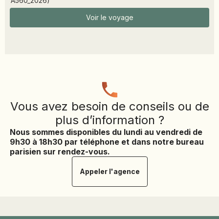
A560_2026
)
JAPON
JORDANIE
Voir le voyage
KAZAKHSTAN
KENYA
KOSOVO
LAOS
LETTONIE
Vous avez besoin de conseils ou de
LIBÉRIA
LITUANIE
plus d’information ?
Nous sommes disponibles du lundi au vendredi de
MACÉDOINE DU NORD
9h30 à 18h30 par téléphone et dans notre bureau
MADAGASCAR
parisien sur rendez-vous.
MAROC
Appeler l'agence
MAURITANIE
MEXIQUE
MONGOLIE
MONTÉNÉGRO