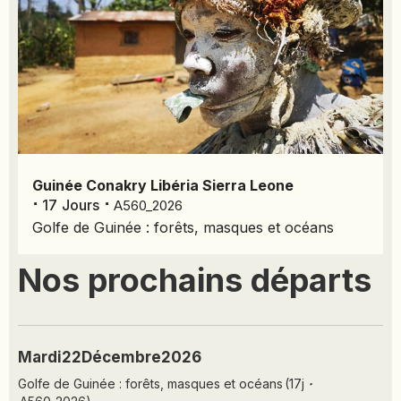
EMIRATS ARABES UNIS
EQUATEUR
ERYTHRÉE
ESTONIE
ETHIOPIE
GEORGIE
GHANA
Guinée Conakry
Libéria
Sierra Leone
GRÈCE
⋅
⋅
17
Jours
A560_2026
GUATEMALA
Golfe de Guinée : forêts, masques et océans
GUINÉE-BISSAU
GUINÉE CONAKRY
Nos prochains départs
HONDURAS
INDE
INDONÉSIE
Mardi
22
Décembre
2026
IRAQ
Golfe de Guinée : forêts, masques et océans
(
17
j
·