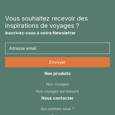
NAMIBIE
NÉPAL
Vous souhaitez recevoir des
NICARAGUA
inspirations de voyages ?
OMAN
Inscrivez-vous à notre Newsletter
OUGANDA
OUZBÉKISTAN
PAKISTAN
PANAMA
PÉROU
PHILIPPINES
Nos produits
RÉUNION
Nos voyages
ROUMANIE
Nos voyages sur-mesure
RWANDA
Nous contacter
SALVADOR
Qui sommes-nous ?
SERBIE