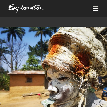
Les pays
AFRIQUE DU SUD
ALBANIE
ALGÉRIE
ANGOLA
ARABIE SAOUDITE
ARGENTINE
ARMÉNIE
AZERBAÏDJAN
BANGLADESH
BÉNIN
BHOUTAN