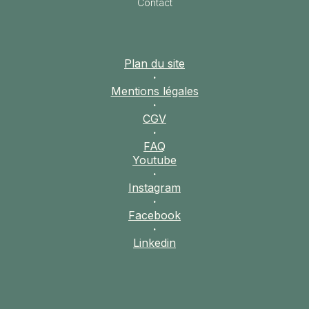
Contact
SIERRA LEONE
SOCOTRA (YÉMEN)
SRI LANKA
Plan du site
TADJIKISTAN
·
TANZANIE
Mentions légales
TOGO
·
CGV
TURKMÉNISTAN
·
TURQUIE
FAQ
Youtube
VIETNAM
·
Instagram
ZANZIBAR
·
Facebook
·
Linkedin