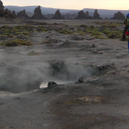
BÉNIN
BHOUTAN
BOLIVIE
BOSNIE-
HERZÉGOVINE
BOTSWANA
BRÉSIL
BURUNDI
CAMBODGE
CAP VERT
CHILI
CHINE
CHYPRE
COLOMBIE
CORÉE DU SUD
COSTA RICA