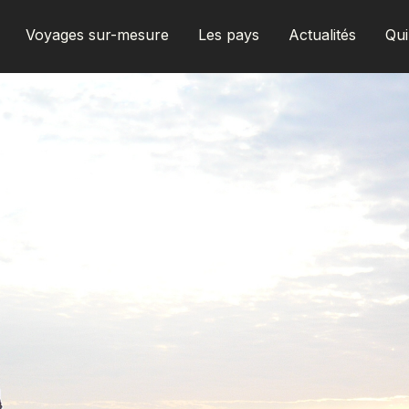
Voyages sur-mesure
Les pays
Actualités
Qu
AFRIQUE DU SUD
ALBANIE
ALGÉRIE
ANGOLA
ARABIE SAOUDITE
ARGENTINE
ARMÉNIE
AZERBAÏDJAN
BANGLADESH