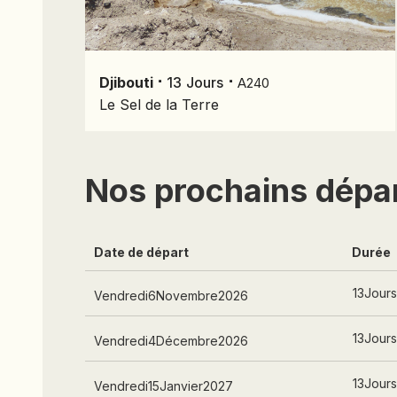
⋅
⋅
Djibouti
13
Jours
A240
Le Sel de la Terre
Nos prochains dépa
Date de départ
Durée
13
Jour
Vendredi
6
Novembre
2026
13
Jour
Vendredi
4
Décembre
2026
13
Jour
Vendredi
15
Janvier
2027