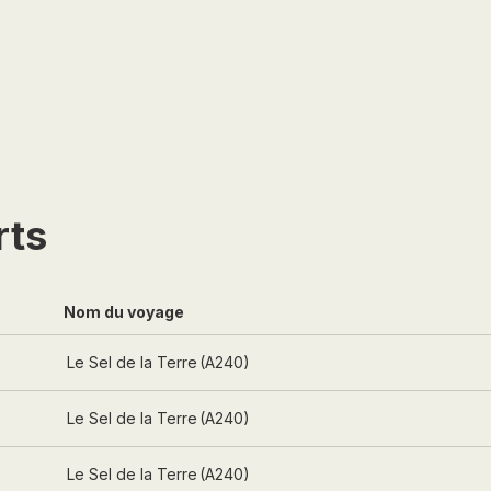
MACÉDOINE DU NORD
MADAGASCAR
MAROC
MAURITANIE
MEXIQUE
MONGOLIE
MONTÉNÉGRO
rts
NAMIBIE
NÉPAL
Nom du voyage
NICARAGUA
s
Le Sel de la Terre
(
A240
)
OMAN
OUGANDA
s
Le Sel de la Terre
(
A240
)
OUZBÉKISTAN
s
Le Sel de la Terre
(
A240
)
PAKISTAN