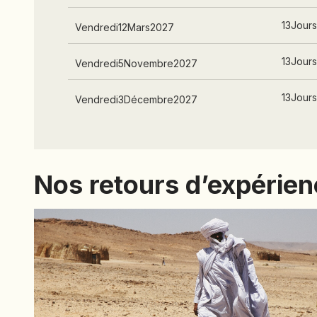
13
Jour
Vendredi
12
Mars
2027
13
Jour
Vendredi
5
Novembre
2027
13
Jour
Vendredi
3
Décembre
2027
Nos retours d’expérie