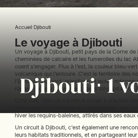
Accueil
·
Djibouti
Le voyage à Djibouti
Un voyage à Djibouti, petit pays de la Corne de
cheminées de calcaire et les fumerolles du lac A
osent s’engager. Plus à l’est, la couleur bleu-ve
⋅ 1 
Djibouti
volcanique qui l’entoure. C’est le territoire de
l’Éthiopie. Au nord, grandiose et assez méconnue
roches de lave noire, n’est pas si inhospitaliè
Côté mer, Djibouti n’a rien à envier à d’autres d
site propice à la détente et à la quiétude. Les f
hiver les requins-baleines, attirés dans ses eaux
Un circuit à Djibouti, c’est également une renco
leurs habitats traditionnels, et en partageant le