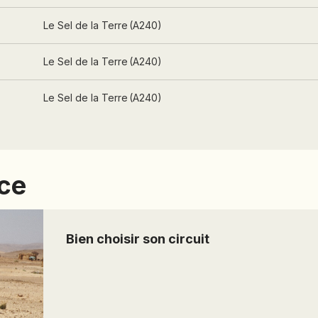
PANAMA
s
Le Sel de la Terre
(
A240
)
PÉROU
PHILIPPINES
s
Le Sel de la Terre
(
A240
)
RÉUNION
s
Le Sel de la Terre
(
A240
)
ROUMANIE
RWANDA
SALVADOR
SERBIE
nce
SIERRA LEONE
SOCOTRA (YÉMEN)
SRI LANKA
Bien choisir son circuit
TADJIKISTAN
TANZANIE
TOGO