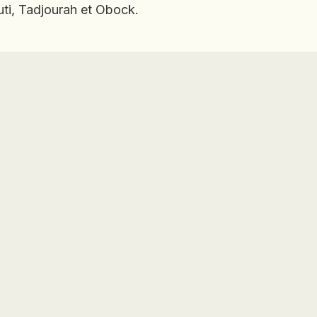
uti, Tadjourah et Obock.
HONDURAS
INDE
INDONÉSIE
IRAQ
JAPON
JORDANIE
KAZAKHSTAN
KENYA
KOSOVO
LAOS
LETTONIE
LIBÉRIA
LITUANIE