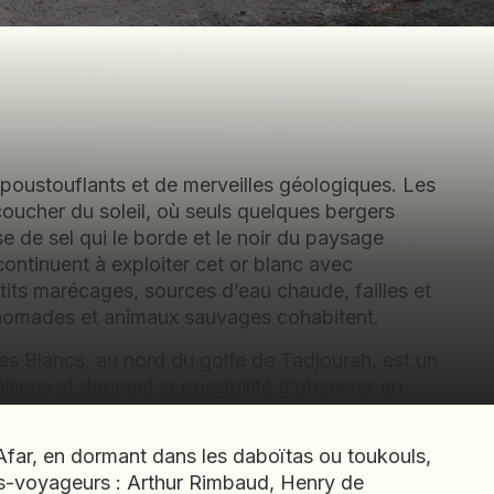
époustouflants et de merveilles géologiques. Les
coucher du soleil, où seuls quelques bergers
se de sel qui le borde et le noir du paysage
ontinuent à exploiter cet or blanc avec
tits marécages, sources d’eau chaude, failles et
où nomades et animaux sauvages cohabitent.
bles Blancs, au nord du golfe de Tadjourah, est un
liens et donnent la possibilité d’observer en
 Afar, en dormant dans les daboïtas ou toukouls,
vains-voyageurs : Arthur Rimbaud, Henry de