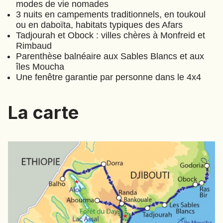
modes de vie nomades
JAPON
3 nuits en campements traditionnels, en toukoul
JORDANIE
ou en daboïta, habitats typiques des Afars
Tadjourah et Obock : villes chères à Monfreid et
KAZAKHSTAN
Rimbaud
KENYA
Parenthèse balnéaire aux Sables Blancs et aux
KOSOVO
îles Moucha
Une fenêtre garantie par personne dans le 4x4
LAOS
LETTONIE
La carte
LIBÉRIA
LITUANIE
MACÉDOINE DU NORD
MADAGASCAR
MAROC
MAURITANIE
MEXIQUE
MONGOLIE
MONTÉNÉGRO