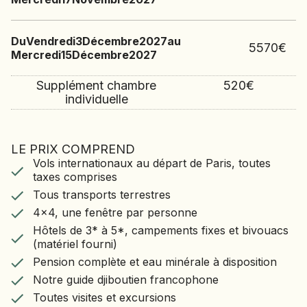
Du
Vendredi
3
Décembre
2027
au
5570
€
Mercredi
15
Décembre
2027
Supplément chambre
520
€
individuelle
LE PRIX COMPREND
LE VOYAGE COMPREND
Vols internationaux au départ de Paris, toutes
Vols internationaux au départ de Paris, toutes
taxes comprises
taxes comprises
Tous transports terrestres
Tous transports terrestres
4x4, une fenêtre par personne
4x4, une fenêtre par personne
Hôtels de 3* à 5*, campements fixes et bivouacs
Hôtels de 3* à 5*, campements fixes et bivouacs
(matériel fourni)
(matériel fourni)
Pension complète et eau minérale à disposition
Notre guide djiboutien francophone
Pension complète et eau minérale à disposition
Toutes visites et excursions
Notre guide djiboutien francophone
Toutes visites et excursions