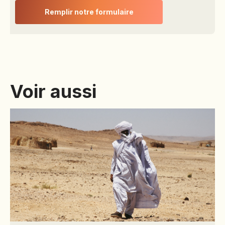
RCP0223542
Remplir notre formulaire
HISCOX c/o GRAS
SAVOYE, 2 à 8 rue
Ancelle, BP 129,
92202 Neuilly sur
Seine Cedex
Voir aussi