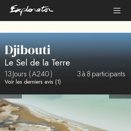
Les pays
Djibouti
AFRIQUE DU SUD
Le Sel de la Terre
ALBANIE
ALGÉRIE
13
Jours (
A240
)
3
à
8
participants
ANGOLA
Voir les derniers avis (1)
ARABIE SAOUDITE
ARGENTINE
ARMÉNIE
AZERBAÏDJAN
BANGLADESH
BÉNIN
BHOUTAN