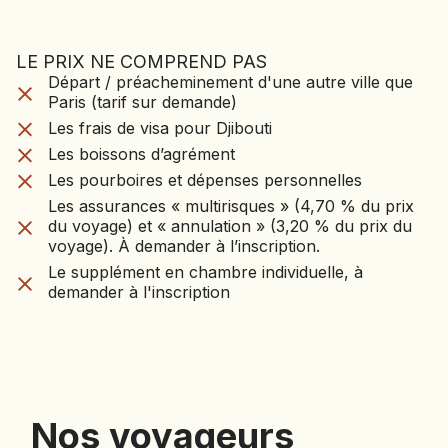
LE PRIX NE COMPREND PAS
LE VOYAGE NE CO
Départ / préacheminement d'une autre ville que
Départ / préacheminement d'une autre ville que
PAS
Paris (tarif sur demande)
Paris (tarif sur demande)
Les frais de visa pour Djibouti
Les frais de visa pour Djibouti
Les boissons d’agrément
Les boissons d’agrément
Les pourboires et dépenses personnelles
Les pourboires et dépenses personnelles
Les assurances « multirisques » (4,70 % du prix
du voyage) et « annulation » (3,20 % du prix du
Les assurances « multirisques » (4,70 % du prix
voyage). À demander à l’inscription.
du voyage) et « annulation » (3,20 % du prix du
Le supplément en chambre individuelle, à
voyage). À demander à l’inscription.
demander à l'inscription
Le supplément en chambre individuelle, à
demander à l'inscription
Nos voyageurs