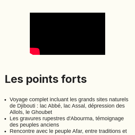
EMIRATS ARABES UNIS
EQUATEUR
ERYTHRÉE
ESTONIE
ETHIOPIE
GEORGIE
GHANA
GRÈCE
GUATEMALA
Le Sel de la Terre
(
A240
)
Les points forts
Les points forts
GUINÉE-BISSAU
⋅
13
Jours
GUINÉE CONAKRY
HONDURAS
Voyage complet incluant les grands sites naturels
de Djibouti : lac Abbé, lac Assal, dépression des
INDE
Allols, le Ghoubet
INDONÉSIE
Les gravures rupestres d'Abourma, témoignage
des peuples anciens
IRAQ
Rencontre avec le peuple Afar, entre traditions et