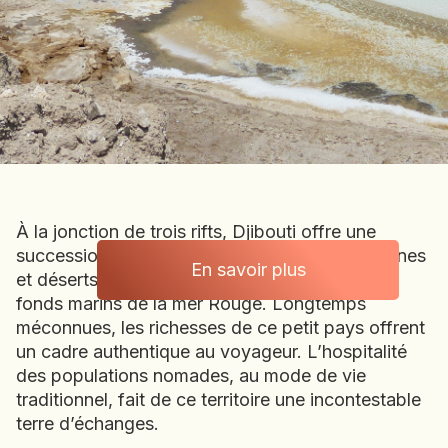
BOLIVIE
BOSNIE-HERZÉGOVINE
BOTSWANA
BRÉSIL
BURUNDI
CAMBODGE
CAP VERT
CHILI
À la jonction de trois rifts, Djibouti offre une
CHINE
succession de paysages d'exception. Montagnes
CHYPRE
En savoir plus
et déserts, volcans et lacs salés dominent les
Djibouti
COLOMBIE
fonds marins de la mer Rouge. Longtemps
CORÉE DU SUD
méconnues, les richesses de ce petit pays offrent
COSTA RICA
un cadre authentique au voyageur. L’hospitalité
CÔTE D'IVOIRE
des populations nomades, au mode de vie
traditionnel, fait de ce territoire une incontestable
DJIBOUTI
terre d’échanges.
EGYPTE