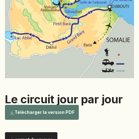
NAMIBIE
NÉPAL
NICARAGUA
OMAN
OUGANDA
OUZBÉKISTAN
PAKISTAN
PANAMA
PÉROU
PHILIPPINES
Le circuit jour par jour
RÉUNION
ROUMANIE
Le circuit
Télécharger la version PDF
RWANDA
SALVADOR
SERBIE