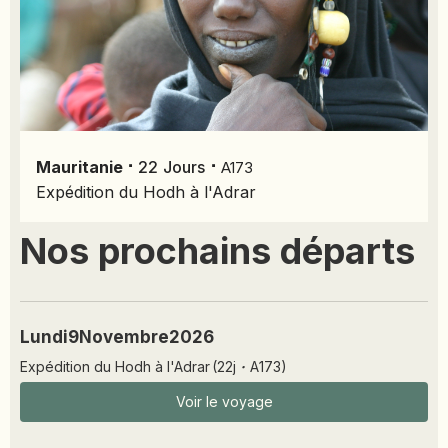
⋅
⋅
Mauritanie
22
Jours
A173
Expédition du Hodh à l'Adrar
Nos prochains départs
Lundi
9
Novembre
2026
Expédition du Hodh à l'Adrar
(
22
j
·
A173
)
Voir le voyage