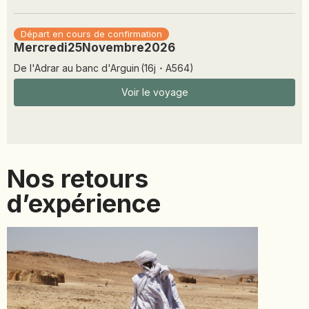
Départ en cours de confirmation
Mercredi
25
Novembre
2026
De l'Adrar au banc d'Arguin
(
16
j
·
A564
)
Voir le voyage
Nos retours
d’expérience