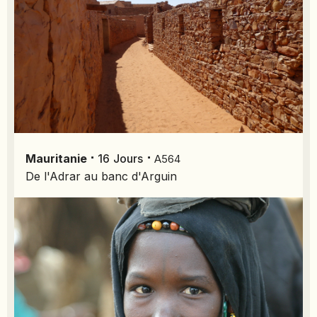
SIERRA LEONE
SOCOTRA (YÉMEN)
SRI LANKA
TADJIKISTAN
TANZANIE
TOGO
TURKMÉNISTAN
TURQUIE
⋅
⋅
Mauritanie
16
Jours
A564
VIETNAM
De l'Adrar au banc d'Arguin
ZANZIBAR