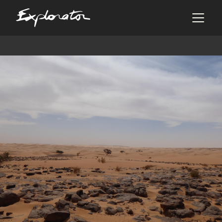
Les pays
AFRIQUE DU SUD
ALBANIE
ALGÉRIE
ANGOLA
ARABIE SAOUDITE
ARGENTINE
ARMÉNIE
AZERBAÏDJAN
BANGLADESH
BÉNIN
BHOUTAN