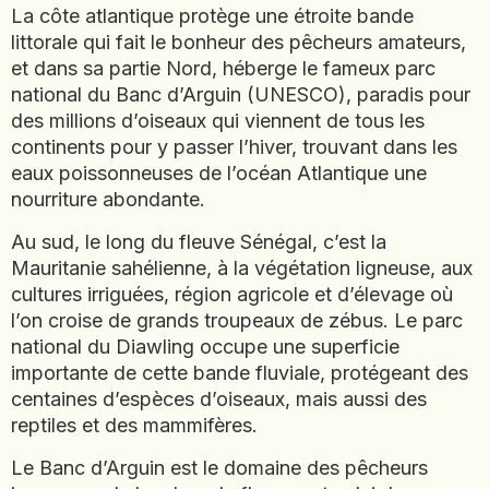
La côte atlantique protège une étroite bande
EMIRATS ARABES UNIS
littorale qui fait le bonheur des pêcheurs amateurs,
EQUATEUR
et dans sa partie Nord, héberge le fameux parc
ERYTHRÉE
national du Banc d’Arguin (UNESCO), paradis pour
ESTONIE
des millions d’oiseaux qui viennent de tous les
ETHIOPIE
continents pour y passer l’hiver, trouvant dans les
eaux poissonneuses de l’océan Atlantique une
GEORGIE
nourriture abondante.
GHANA
GRÈCE
Au sud, le long du fleuve Sénégal, c’est la
GUATEMALA
Mauritanie sahélienne, à la végétation ligneuse, aux
GUINÉE-BISSAU
cultures irriguées, région agricole et d’élevage où
GUINÉE CONAKRY
l’on croise de grands troupeaux de zébus. Le parc
national du Diawling occupe une superficie
HONDURAS
importante de cette bande fluviale, protégeant des
centaines d’espèces d’oiseaux, mais aussi des
INDE
reptiles et des mammifères.
INDONÉSIE
IRAQ
Le Banc d’Arguin est le domaine des pêcheurs