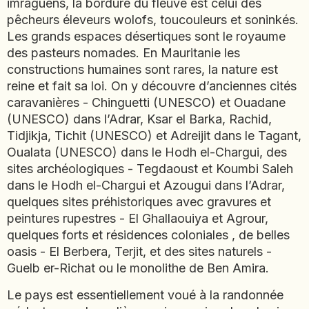
imraguens, la bordure du fleuve est celui des
JAPON
pêcheurs éleveurs wolofs, toucouleurs et soninkés.
JORDANIE
Les grands espaces désertiques sont le royaume
KAZAKHSTAN
des pasteurs nomades. En Mauritanie les
constructions humaines sont rares, la nature est
KENYA
reine et fait sa loi. On y découvre d’anciennes cités
KOSOVO
caravanières - Chinguetti (UNESCO) et Ouadane
LAOS
(UNESCO) dans l’Adrar, Ksar el Barka, Rachid,
LETTONIE
Tidjikja, Tichit (UNESCO) et Adreijit dans le Tagant,
LIBÉRIA
Oualata (UNESCO) dans le Hodh el-Chargui, des
LITUANIE
sites archéologiques - Tegdaoust et Koumbi Saleh
dans le Hodh el-Chargui et Azougui dans l’Adrar,
MACÉDOINE DU NORD
quelques sites préhistoriques avec gravures et
MADAGASCAR
peintures rupestres - El Ghallaouiya et Agrour,
MAROC
quelques forts et résidences coloniales , de belles
MAURITANIE
oasis - El Berbera, Terjit, et des sites naturels -
MEXIQUE
Guelb er-Richat ou le monolithe de Ben Amira.
MONGOLIE
Le pays est essentiellement voué à la randonnée
MONTÉNÉGRO