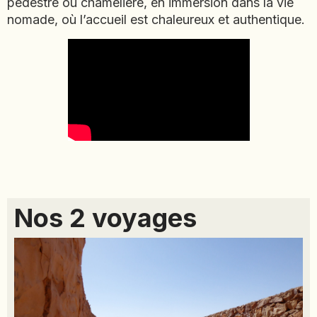
pédestre ou chamelière, en immersion dans la vie
NAMIBIE
nomade, où l’accueil est chaleureux et authentique.
NÉPAL
NICARAGUA
OMAN
OUGANDA
OUZBÉKISTAN
PAKISTAN
PANAMA
PÉROU
PHILIPPINES
Nos 2 voyages
RÉUNION
ROUMANIE
RWANDA
SALVADOR
SERBIE