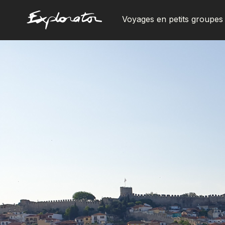
Voyages en petits groupes
Les pays
AFRIQUE DU SUD
ALBANIE
ALGÉRIE
ANGOLA
ARABIE SAOUDITE
ARGENTINE
ARMÉNIE
AZERBAÏDJAN
BANGLADESH