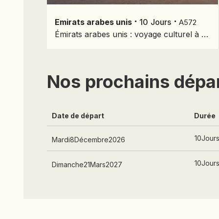
⋅
⋅
Emirats arabes unis
10
Jours
A572
Émirats arabes unis : voyage culturel à Dubaï, Abu Dhabi et Liwa
Nos prochains dépa
Date de départ
Durée
10
Jour
Mardi
8
Décembre
2026
10
Jour
Dimanche
21
Mars
2027