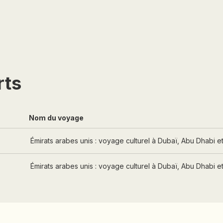
MACÉDOINE DU NORD
MADAGASCAR
MAROC
MAURITANIE
MEXIQUE
rts
MONGOLIE
MONTÉNÉGRO
Nom du voyage
NAMIBIE
NÉPAL
s
Émirats arabes unis : voyage culturel à Dubaï, Abu Dhabi e
NICARAGUA
s
Émirats arabes unis : voyage culturel à Dubaï, Abu Dhabi e
OMAN
OUGANDA
OUZBÉKISTAN
PAKISTAN