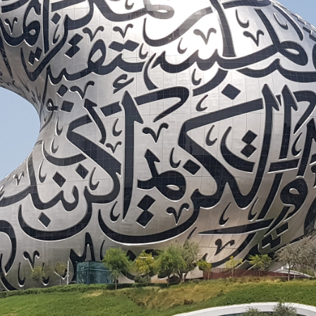
BÉNIN
BHOUTAN
BOLIVIE
BOSNIE-
HERZÉGOVINE
BOTSWANA
BRÉSIL
BURUNDI
CAMBODGE
CAP VERT
CHILI
CHINE
CHYPRE
COLOMBIE
CORÉE DU SUD
COSTA RICA