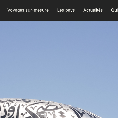
Voyages sur-mesure
Les pays
Actualités
Qu
AFRIQUE DU SUD
ALBANIE
ALGÉRIE
ANGOLA
ARABIE SAOUDITE
ARGENTINE
ARMÉNIE
AZERBAÏDJAN
BANGLADESH