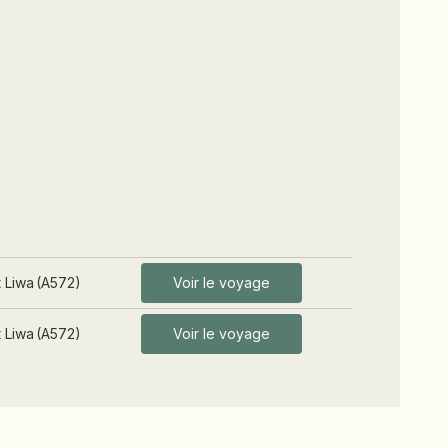
t Liwa
(
A572
)
Voir le voyage
t Liwa
(
A572
)
Voir le voyage