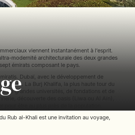
mmerciaux viennent instantanément à l’esprit.
’ultra-modernité architecturale des deux grandes
 sept émirats composant le pays.
age
miratis. Dubaï, avec le développement de
ondiales. La Burj Khalifa, la plus haute tour du
ion de grandes universités, de fondations et de
erie, découverte des oasis (Liwa ou Al Aïn),
 pour être au plus près de la population.
du Rub al-Khali est une invitation au voyage,