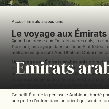
Accueil
·
Emirats arabes unis
Le voyage aux Émirats
Quand on pense aux Émirats arabes unis, la clinq
Pourtant, un
voyage dans ce jeune Etat fédéral d
métropoles que sont Abu Dhabi et Dubaï n’en oc
Emirats ara
Un
voyage aux Émirats arabes unis
promet un 
gigantesques projets immobiliers et touristiques,
monde, en est le symbole. Abu Dhabi, moins en vu
musées prestigieux dont le Louvre Abu Dhabi, œ
balade en boutre, promenade dans les souks, safa
Ce petit État de la péninsule Arabique, bordé par
une porte d’entrée dans un orient qui semble tout