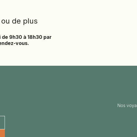
PANAMA
PÉROU
 ou de plus
PHILIPPINES
i de 9h30 à 18h30 par
RÉUNION
rendez-vous.
ROUMANIE
RWANDA
SALVADOR
SERBIE
SIERRA LEONE
SOCOTRA (YÉMEN)
SRI LANKA
Nos voya
TADJIKISTAN
TANZANIE
TOGO