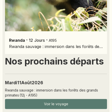
NAMIBIE
NÉPAL
NICARAGUA
OMAN
OUGANDA
⋅
⋅
Rwanda
12
Jours
OUZBÉKISTAN
A195
Rwanda sauvage : immersion dans les forêts des grands primates
PAKISTAN
PANAMA
Nos prochains départs
PÉROU
PHILIPPINES
RÉUNION
Mardi
11
Août
2026
ROUMANIE
Rwanda sauvage : immersion dans les forêts des grands
RWANDA
primates
(
12
j
·
A195
)
SALVADOR
Voir le voyage
SERBIE