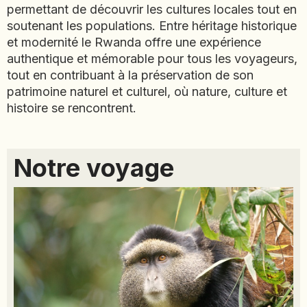
JAPON
permettant de découvrir les cultures locales tout en
JORDANIE
soutenant les populations. Entre héritage historique
et modernité le Rwanda offre une expérience
KAZAKHSTAN
authentique et mémorable pour tous les voyageurs,
KENYA
tout en contribuant à la préservation de son
KOSOVO
patrimoine naturel et culturel, où nature, culture et
histoire se rencontrent.
LAOS
LETTONIE
LIBÉRIA
Notre voyage
LITUANIE
MACÉDOINE DU NORD
MADAGASCAR
MAROC
MAURITANIE
MEXIQUE
MONGOLIE
MONTÉNÉGRO