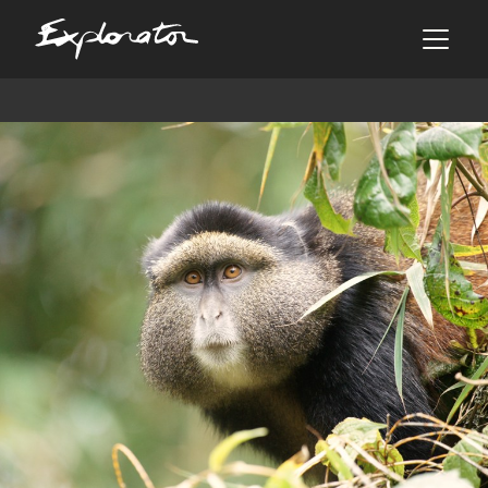
Les pays
AFRIQUE DU SUD
ALBANIE
ALGÉRIE
ANGOLA
ARABIE SAOUDITE
ARGENTINE
ARMÉNIE
AZERBAÏDJAN
BANGLADESH
BÉNIN
BHOUTAN