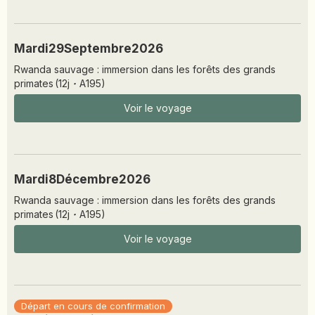
SIERRA LEONE
SOCOTRA (YÉMEN)
SRI LANKA
Mardi
29
Septembre
2026
TADJIKISTAN
Rwanda sauvage : immersion dans les forêts des grands
primates
(
12
j
·
A195
)
TANZANIE
TOGO
Voir le voyage
TURKMÉNISTAN
TURQUIE
VIETNAM
Mardi
8
Décembre
2026
ZANZIBAR
Rwanda sauvage : immersion dans les forêts des grands
primates
(
12
j
·
A195
)
Voir le voyage
Départ en cours de confirmation