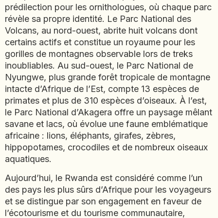
prédilection pour les ornithologues, où chaque parc
EMIRATS ARABES UNIS
révèle sa propre identité. Le Parc National des
EQUATEUR
Volcans, au nord-ouest, abrite huit volcans dont
ERYTHRÉE
certains actifs et constitue un royaume pour les
ESTONIE
gorilles de montagnes observable lors de treks
ETHIOPIE
inoubliables. Au sud-ouest, le Parc National de
Nyungwe, plus grande forêt tropicale de montagne
GEORGIE
intacte d’Afrique de l’Est, compte 13 espèces de
GHANA
primates et plus de 310 espèces d’oiseaux. À l’est,
GRÈCE
le Parc National d’Akagera offre un paysage mêlant
GUATEMALA
savane et lacs, où évolue une faune emblématique
GUINÉE-BISSAU
africaine : lions, éléphants, girafes, zèbres,
GUINÉE CONAKRY
hippopotames, crocodiles et de nombreux oiseaux
aquatiques.
HONDURAS
Aujourd’hui, le Rwanda est considéré comme l’un
INDE
des pays les plus sûrs d’Afrique pour les voyageurs
INDONÉSIE
et se distingue par son engagement en faveur de
IRAQ
l’écotourisme et du tourisme communautaire,