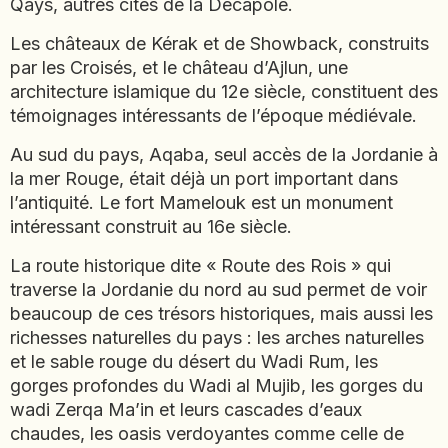
Qays, autres cités de la Décapole.
JAPON
JORDANIE
Les châteaux de Kérak et de Showback, construits
par les Croisés, et le château d’Ajlun, une
KAZAKHSTAN
architecture islamique du 12e siècle, constituent des
KENYA
témoignages intéressants de l’époque médiévale.
KOSOVO
Au sud du pays, Aqaba, seul accès de la Jordanie à
LAOS
la mer Rouge, était déjà un port important dans
LETTONIE
l’antiquité. Le fort Mamelouk est un monument
LIBÉRIA
intéressant construit au 16e siècle.
LITUANIE
La route historique dite « Route des Rois » qui
MACÉDOINE DU NORD
traverse la Jordanie du nord au sud permet de voir
MADAGASCAR
beaucoup de ces trésors historiques, mais aussi les
MAROC
richesses naturelles du pays : les arches naturelles
MAURITANIE
et le sable rouge du désert du Wadi Rum, les
MEXIQUE
gorges profondes du Wadi al Mujib, les gorges du
MONGOLIE
wadi Zerqa Ma’in et leurs cascades d’eaux
MONTÉNÉGRO
chaudes, les oasis verdoyantes comme celle de