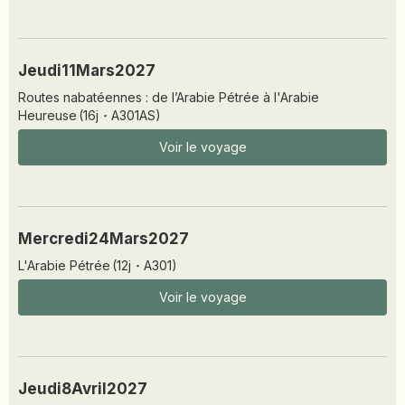
Jeudi
11
Mars
2027
Routes nabatéennes : de l’Arabie Pétrée à l'Arabie
Heureuse
(
16
j
·
A301AS
)
Voir le voyage
Mercredi
24
Mars
2027
L'Arabie Pétrée
(
12
j
·
A301
)
Voir le voyage
Jeudi
8
Avril
2027