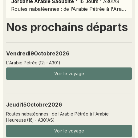
⋅
⋅
Jordanie
Arabie Saoudite
16
Jours
A301AS
Routes nabatéennes : de l’Arabie Pétrée à l'Arabie Heureuse
Nos prochains départs
Vendredi
9
Octobre
2026
L'Arabie Pétrée
(
12
j
·
A301
)
Voir le voyage
Jeudi
15
Octobre
2026
Routes nabatéennes : de l’Arabie Pétrée à l'Arabie
Heureuse
(
16
j
·
A301AS
)
Voir le voyage