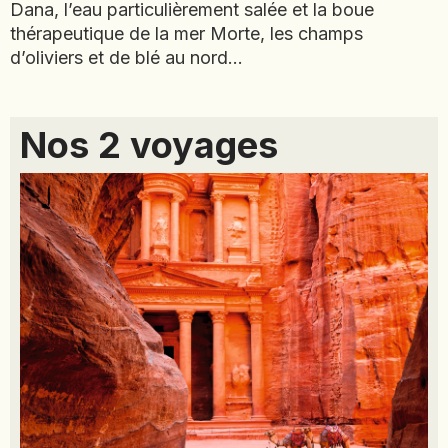
Dana, l’eau particulièrement salée et la boue
NAMIBIE
thérapeutique de la mer Morte, les champs
NÉPAL
d’oliviers et de blé au nord…
NICARAGUA
OMAN
Nos 2 voyages
OUGANDA
OUZBÉKISTAN
PAKISTAN
PANAMA
PÉROU
PHILIPPINES
RÉUNION
ROUMANIE
RWANDA
SALVADOR
SERBIE