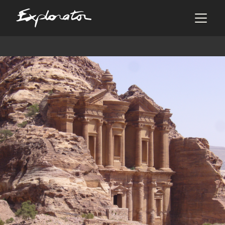
Les pays
AFRIQUE DU SUD
ALBANIE
ALGÉRIE
ANGOLA
ARABIE SAOUDITE
ARGENTINE
ARMÉNIE
AZERBAÏDJAN
BANGLADESH
BÉNIN
BHOUTAN