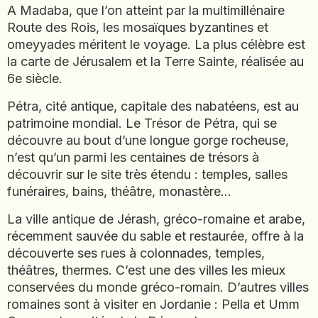
A Madaba, que l’on atteint par la multimillénaire
EMIRATS ARABES UNIS
Route des Rois, les mosaïques byzantines et
EQUATEUR
omeyyades méritent le voyage. La plus célèbre est
ERYTHRÉE
la carte de Jérusalem et la Terre Sainte, réalisée au
ESTONIE
6e siècle.
ETHIOPIE
Pétra, cité antique, capitale des nabatéens, est au
GEORGIE
patrimoine mondial. Le Trésor de Pétra, qui se
GHANA
découvre au bout d’une longue gorge rocheuse,
GRÈCE
n’est qu’un parmi les centaines de trésors à
GUATEMALA
découvrir sur le site très étendu : temples, salles
GUINÉE-BISSAU
funéraires, bains, théâtre, monastère…
GUINÉE CONAKRY
La ville antique de Jérash, gréco-romaine et arabe,
HONDURAS
récemment sauvée du sable et restaurée, offre à la
découverte ses rues à colonnades, temples,
INDE
théâtres, thermes. C’est une des villes les mieux
INDONÉSIE
conservées du monde gréco-romain. D’autres villes
IRAQ
romaines sont à visiter en Jordanie : Pella et Umm