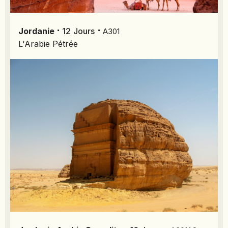
SIERRA LEONE
SOCOTRA (YÉMEN)
⋅
⋅
SRI LANKA
Jordanie
12
Jours
A301
L'Arabie Pétrée
TADJIKISTAN
TANZANIE
TOGO
TURKMÉNISTAN
TURQUIE
VIETNAM
ZANZIBAR