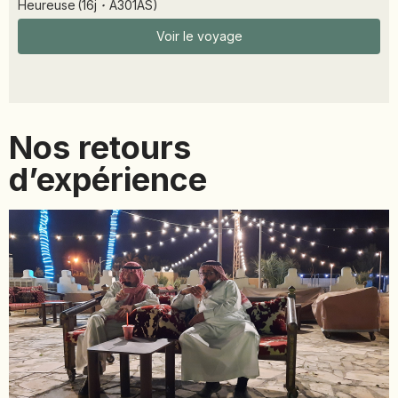
Heureuse
(
16
j
·
A301AS
)
Voir le voyage
Nos retours
d’expérience