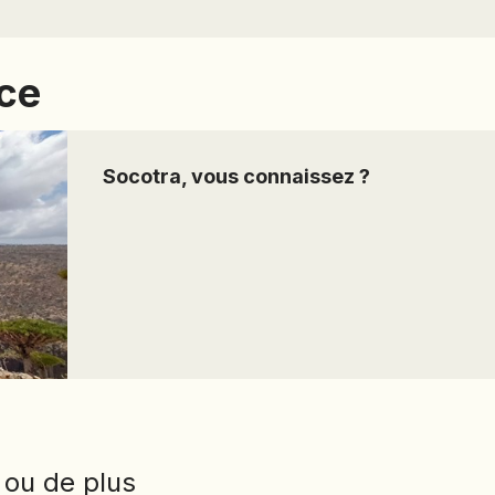
PANAMA
PÉROU
nce
PHILIPPINES
RÉUNION
ROUMANIE
Socotra, vous connaissez ?
RWANDA
SALVADOR
SERBIE
SIERRA LEONE
SOCOTRA (YÉMEN)
SRI LANKA
TADJIKISTAN
TANZANIE
TOGO
 ou de plus