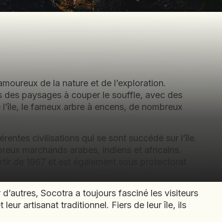
amoureux de la nature et de l’exploration.
s des paysages à couper le souffle, avec des
 l’île, le fameux arbre à encens, de nombreux
entes civilisations qui se sont succédé sur l’île.
breux marchands arabes, indiens et africains.
rtir de 1967 et est également sous protectorat
d’autres, Socotra a toujours fasciné les visiteurs
eur artisanat traditionnel. Fiers de leur île, ils