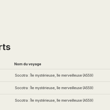
MACÉDOINE DU NORD
MADAGASCAR
MAROC
MAURITANIE
MEXIQUE
MONGOLIE
rts
MONTÉNÉGRO
NAMIBIE
Nom du voyage
NÉPAL
NICARAGUA
s
Socotra : Île mystérieuse, île merveilleuse
(
A559
)
OMAN
s
Socotra : Île mystérieuse, île merveilleuse
(
A559
)
OUGANDA
OUZBÉKISTAN
s
Socotra : Île mystérieuse, île merveilleuse
(
A559
)
PAKISTAN