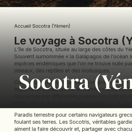
Accueil
·
Socotra (Yémen)
Le voyage à Socotra (
L’île de Socotra, située au large des côtes du Yé
Souvent surnommée « la Galápagos de l’océan Ind
espèces endémiques que l’on ne trouve nulle part
Socotra (Yé
oiseaux, des reptiles et des mollusques.
Outre ses beautés naturelles, Socotra possède éga
Importante escale sur les anciennes routes comme
Gouvernée par différentes puissances dont les Po
d’Abu Dhabi depuis quelques années.
Paradis terrestre pour certains navigateurs grecs 
foulant ses terres. Les Socotris, véritables gardien
aiment la faire découvrir et, partager avec chacu