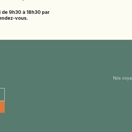
TURKMÉNISTAN
TURQUIE
i de 9h30 à 18h30 par
rendez-vous.
VIETNAM
ZANZIBAR
Nos voya