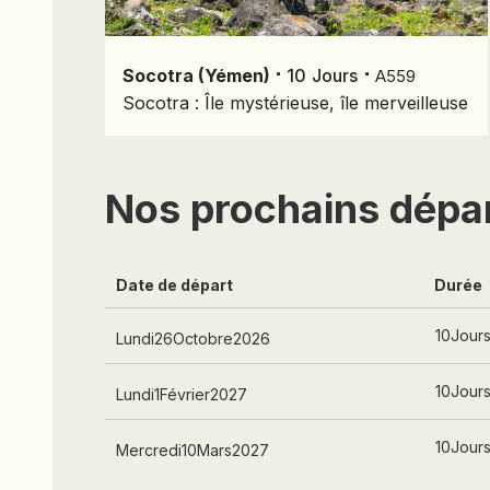
⋅
⋅
Socotra (Yémen)
10
Jours
A559
Socotra : Île mystérieuse, île merveilleuse
Nos prochains dépa
Date de départ
Durée
10
Jour
Lundi
26
Octobre
2026
10
Jour
Lundi
1
Février
2027
10
Jour
Mercredi
10
Mars
2027