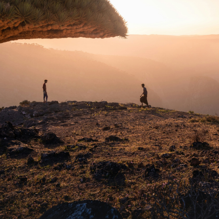
BÉNIN
BHOUTAN
BOLIVIE
BOSNIE-
HERZÉGOVINE
BOTSWANA
BRÉSIL
BURUNDI
CAMBODGE
CAP VERT
CHILI
CHINE
CHYPRE
COLOMBIE
CORÉE DU SUD
COSTA RICA