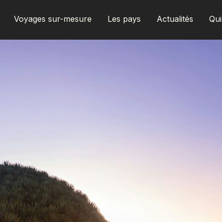
Voyages sur-mesure
Les pays
Actualités
Qu
AFRIQUE DU SUD
ALBANIE
ALGÉRIE
ANGOLA
ARABIE SAOUDITE
ARGENTINE
ARMÉNIE
AZERBAÏDJAN
BANGLADESH