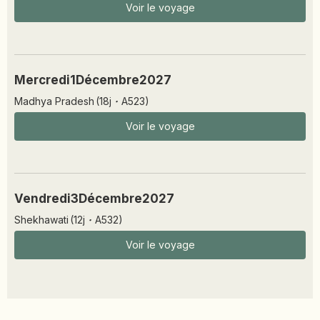
Voir le voyage
Mercredi
1
Décembre
2027
Madhya Pradesh
(
18
j
·
A523
)
Voir le voyage
Vendredi
3
Décembre
2027
Shekhawati
(
12
j
·
A532
)
Voir le voyage