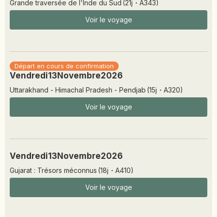
Grande traversée de l'Inde du Sud
(
21
j
·
A343
)
Voir le voyage
Départ en cours de confirmation
Vendredi
13
Novembre
2026
Uttarakhand - Himachal Pradesh - Pendjab
(
15
j
·
A320
)
Voir le voyage
Vendredi
13
Novembre
2026
Gujarat : Trésors méconnus
(
18
j
·
A410
)
Voir le voyage