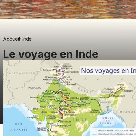
BOLIVIE
BOSNIE-HERZÉGOVINE
BOTSWANA
BRÉSIL
BURUNDI
Accueil
·
Inde
Le voyage en Inde
CAMBODGE
CAP VERT
CHILI
CHINE
CHYPRE
COLOMBIE
CORÉE DU SUD
Inde
⋅ 11 voyages
COSTA RICA
CÔTE D'IVOIRE
DJIBOUTI
EGYPTE