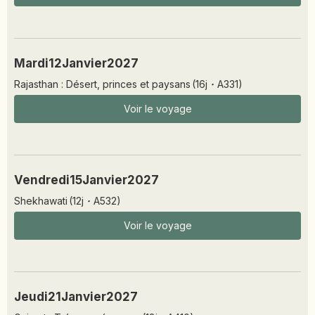
Mardi
12
Janvier
2027
Rajasthan : Désert, princes et paysans
(
16
j
·
A331
)
Voir le voyage
Vendredi
15
Janvier
2027
Shekhawati
(
12
j
·
A532
)
Voir le voyage
Jeudi
21
Janvier
2027