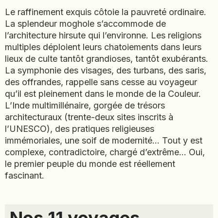
JAPON
Le raffinement exquis côtoie la pauvreté ordinaire.
JORDANIE
La splendeur moghole s’accommode de
l’architecture hirsute qui l’environne. Les religions
KAZAKHSTAN
multiples déploient leurs chatoiements dans leurs
KENYA
lieux de culte tantôt grandioses, tantôt exubérants.
KOSOVO
La symphonie des visages, des turbans, des saris,
LAOS
des offrandes, rappelle sans cesse au voyageur
LETTONIE
qu’il est pleinement dans le monde de la Couleur.
LIBÉRIA
L’Inde multimillénaire, gorgée de trésors
architecturaux (trente-deux sites inscrits à
LITUANIE
l’UNESCO), des pratiques religieuses
MACÉDOINE DU NORD
immémoriales, une soif de modernité… Tout y est
MADAGASCAR
complexe, contradictoire, chargé d’extrême… Oui,
MAROC
le premier peuple du monde est réellement
MAURITANIE
fascinant.
MEXIQUE
MONGOLIE
MONTÉNÉGRO