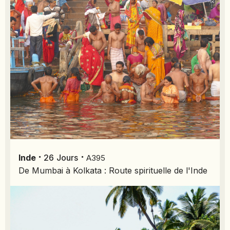
SIERRA LEONE
SOCOTRA (YÉMEN)
SRI LANKA
TADJIKISTAN
TANZANIE
TOGO
TURKMÉNISTAN
TURQUIE
VIETNAM
ZANZIBAR
⋅
⋅
Inde
26
Jours
A395
De Mumbai à Kolkata : Route spirituelle de l'Inde