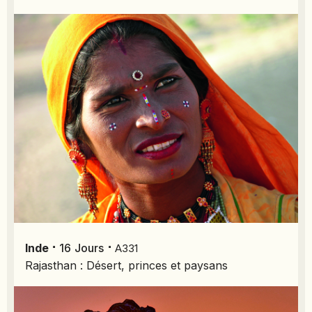
⋅
⋅
Inde
16
Jours
A331
Rajasthan : Désert, princes et paysans