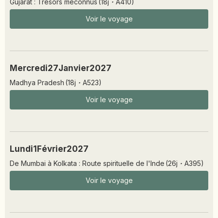
Gujarat : Trésors méconnus
(
18
j
·
A410
)
Voir le voyage
Mercredi
27
Janvier
2027
Madhya Pradesh
(
18
j
·
A523
)
Voir le voyage
Lundi
1
Février
2027
De Mumbai à Kolkata : Route spirituelle de l'Inde
(
26
j
·
A395
)
Voir le voyage