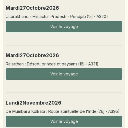
Mardi
27
Octobre
2026
Uttarakhand - Himachal Pradesh - Pendjab
(
15
j
·
A320
)
Voir le voyage
Mardi
27
Octobre
2026
Rajasthan : Désert, princes et paysans
(
16
j
·
A331
)
Voir le voyage
Lundi
2
Novembre
2026
De Mumbai à Kolkata : Route spirituelle de l'Inde
(
26
j
·
A395
)
Voir le voyage