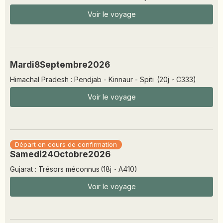
Voir le voyage
Mardi
8
Septembre
2026
Himachal Pradesh : Pendjab - Kinnaur - Spiti
(
20
j
·
C333
)
Voir le voyage
Départ en cours de confirmation
Samedi
24
Octobre
2026
Gujarat : Trésors méconnus
(
18
j
·
A410
)
Voir le voyage