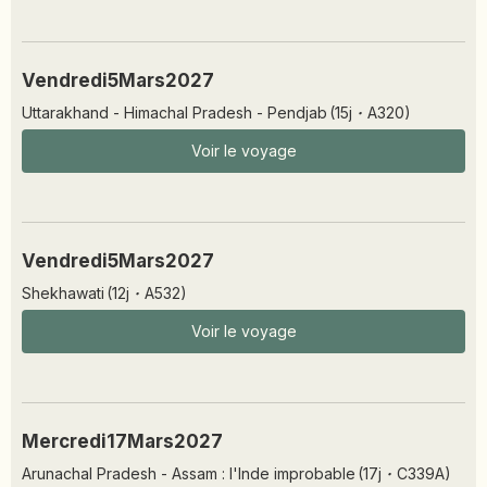
Vendredi
5
Mars
2027
Uttarakhand - Himachal Pradesh - Pendjab
(
15
j
·
A320
)
Voir le voyage
Vendredi
5
Mars
2027
Shekhawati
(
12
j
·
A532
)
Voir le voyage
Mercredi
17
Mars
2027
Arunachal Pradesh - Assam : l'Inde improbable
(
17
j
·
C339A
)