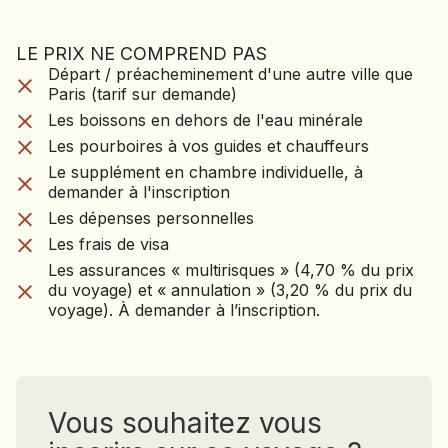
mais
serait
aussi
aussi
celles
sacrée
LE PRIX NE COMPREND PAS
LE VOYAGE NE CO
qui
que
Départ / préacheminement d'une autre ville que
Départ / préacheminement d'une autre ville que
PAS
soignent.
celle
Paris (tarif sur demande)
Paris (tarif sur demande)
Nuit
du
Les boissons en dehors de l'eau minérale
Les boissons en dehors de l'eau minérale
à
Gange.
Les pourboires à vos guides et chauffeurs
l'hôtel
Elle
Les pourboires à vos guides et chauffeurs
Le supplément en chambre individuelle, à
Treetop.
attire
Le supplément en chambre individuelle, à
demander à l'inscription
de
demander à l'inscription
Les dépenses personnelles
nombreux
Les frais de visa
Les dépenses personnelles
pèlerins.
Les assurances « multirisques » (4,70 % du prix
Pattadakal,
Les frais de visa
du voyage) et « annulation » (3,20 % du prix du
seconde
Les assurances « multirisques » (4,70 % du prix
voyage). À demander à l’inscription.
capitale
du voyage) et « annulation » (3,20 % du prix du
des
voyage). À demander à l’inscription.
Chalukya,
connut
son
apogée
au
e
VIII
Vous souhaitez vous
siècle.
Les