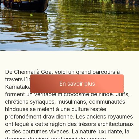
BOLIVIE
BOSNIE-HERZÉGOVINE
BOTSWANA
BRÉSIL
BURUNDI
CAMBODGE
CAP VERT
CHILI
De Chennai à Goa, voici un grand parcours à
CHINE
travers l’Inde du Sud. Tamil Nadu, Kérala,
CHYPRE
En savoir plus
Karnataka, états multiculturels se succèdent et
Inde
COLOMBIE
forment un véritable microcosme de l’Inde. Juifs,
CORÉE DU SUD
chrétiens syriaques, musulmans, communautés
COSTA RICA
hindoues se mêlent à une culture restée
CÔTE D'IVOIRE
profondément dravidienne. Les anciens royaumes
ont légué à cette région des trésors architecturaux
DJIBOUTI
et des coutumes vivaces. La nature luxuriante, la
EGYPTE
douceur de vivre, sont aussi du voyage.