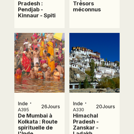
Pradesh :
Trésors
Pendjab -
méconnus
Kinnaur - Spiti
Prix et
⋅
⋅
Inde
Inde
26
Jours
20
Jours
A395
A330
De Mumbai à
Himachal
dates
Kolkata : Route
Pradesh -
spirituelle de
Zanskar -
l'Inde
Ladakh