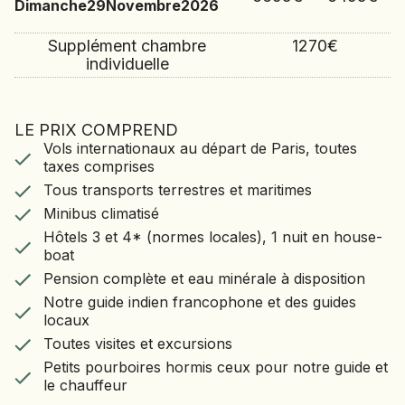
martiales
chemin,
Dimanche
29
Novembre
2026
soirée,
mais
nous
nous
aussi
nous
assistons
Supplément chambre
1270
€
médicales
arrêtons
à
individuelle
connues.
à
un
Les
Pattadakal,
spectacle
gurû
où
de
de
nous
LE PRIX COMPREND
danse
LE VOYAGE COMPREND
kalarippayatt,
visitons
kathakali
Vols internationaux au départ de Paris, toutes
Vols internationaux au départ de Paris, toutes
.
appelés
le
Installation
taxes comprises
taxes comprises
gurukkal,
temple
pour
Tous transports terrestres et maritimes
Tous transports terrestres et maritimes
sont
de
deux
Minibus climatisé
guerriers
Mahakuta
,
Minibus climatisé
nuits
Hôtels 3 et 4* (normes locales), 1 nuit en house-
et
construit
à
Hôtels 3 et 4* (normes locales), 1 nuit en house-
boat
médecins,
au
l'hôtel
boat
Pension complète et eau minérale à disposition
e
car
VIII
Alfred
Notre guide indien francophone et des guides
ils
siècle.
Pension complète et eau minérale à disposition
Place
locaux
sont
Selon
Notre guide indien francophone et des guides
Heritage
Toutes visites et excursions
censés
la
Villa.
locaux
connaître
légende,
Petits pourboires hormis ceux pour notre guide
Toutes visites et excursions
les
l’eau
et le chauffeur
techniques
de
Petits pourboires hormis ceux pour notre guide et
qui
son
le chauffeur
tuent
bassin