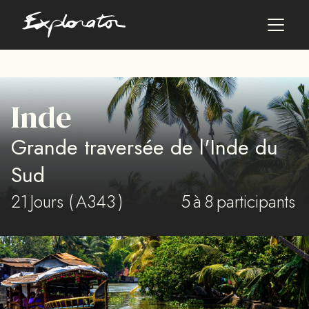
Les pays
Inde
AFRIQUE DU SUD
Grande traversée de l'Inde du
ALBANIE
ALGÉRIE
Sud
ANGOLA
21
ARABIE SAOUDITE
Jours (
A343
)
5
à
8
participants
ARGENTINE
ARMÉNIE
AZERBAÏDJAN
BANGLADESH
BÉNIN
BHOUTAN