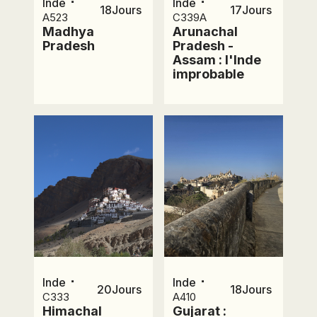
⋅
⋅
Inde
Inde
18
Jours
17
Jours
A523
C339A
Madhya
Arunachal
Pradesh
Pradesh -
Assam : l'Inde
improbable
⋅
⋅
Inde
Inde
20
Jours
18
Jours
C333
A410
Himachal
Gujarat :