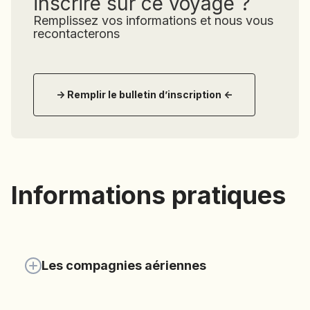
inscrire sur ce voyage ?
premiers
Remplissez vos informations et nous vous
souverains
recontacterons
de
la
dynastie
des
Chalukya
-> Remplir le bulletin d’inscription <-
bâtirent
plus
de
150
temples
dans
un
Informations pratiques
rayon
de
48
kilomètres.
Cette
région
Les compagnies aériennes
devint
le
centre