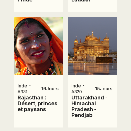
⋅
⋅
Inde
Inde
16
Jours
15
Jours
A331
A320
Rajasthan :
Uttarakhand -
Désert, princes
Himachal
et paysans
Pradesh -
Pendjab