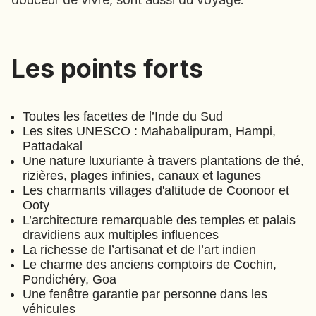
EMIRATS ARABES UNIS
EQUATEUR
ERYTHRÉE
Les points forts
Les points forts
ESTONIE
ETHIOPIE
GEORGIE
Toutes les facettes de l’Inde du Sud
Les sites UNESCO : Mahabalipuram, Hampi,
GHANA
Pattadakal
Grande traversée de l'Inde du
GRÈCE
Une nature luxuriante à travers plantations de thé,
GUATEMALA
Sud
rizières, plages infinies, canaux et lagunes
GUINÉE-BISSAU
(
A343
)
⋅
21
Jours
Les charmants villages d'altitude de Coonoor et
GUINÉE CONAKRY
Ooty
L’architecture remarquable des temples et palais
HONDURAS
dravidiens aux multiples influences
Muriel
La richesse de l’artisanat et de l’art indien
Georges
INDE
Le charme des anciens comptoirs de Cochin,
INDONÉSIE
Des
Pondichéry, Goa
Une fenêtre garantie par personne dans les
IRAQ
Aulnois
véhicules