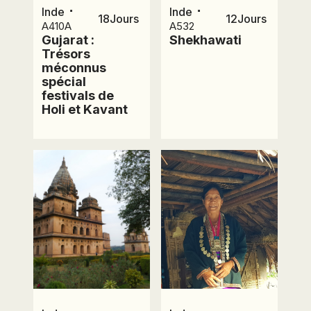
⋅
⋅
Inde
Inde
18
Jours
12
Jours
A410A
A532
Gujarat :
Shekhawati
Trésors
méconnus
spécial
festivals de
Holi et Kavant