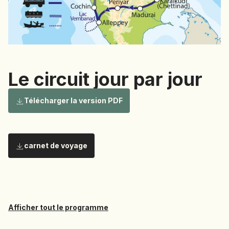
NAMIBIE
NÉPAL
NICARAGUA
OMAN
OUGANDA
Le circuit jour par jour
OUZBÉKISTAN
Le circuit
Télécharger la version PDF
PAKISTAN
PANAMA
PÉROU
PHILIPPINES
carnet de voyage
jour par
RÉUNION
ROUMANIE
RWANDA
jour
Afficher tout le programme
SALVADOR
SERBIE