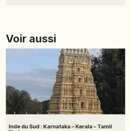
HISCOX c/o GRAS
SAVOYE, 2 à 8 rue
Ancelle, BP 129,
92202 Neuilly sur
Seine Cedex
Voir aussi
Inde du Sud : Karnataka – Kerala – Tamil