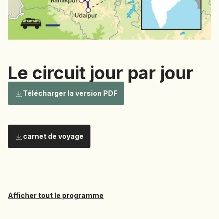
NAMIBIE
NÉPAL
NICARAGUA
OMAN
Le circuit jour par jour
OUGANDA
OUZBÉKISTAN
Le circuit
Télécharger la version PDF
PAKISTAN
PANAMA
PÉROU
PHILIPPINES
carnet de voyage
jour par
RÉUNION
ROUMANIE
RWANDA
jour
Afficher tout le programme
SALVADOR
SERBIE