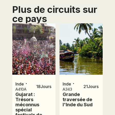
SAVOYE, 2 à 8 rue
Plus de circuits sur
Ancelle, BP 129,
92202 Neuilly sur
ce pays
Seine Cedex
⋅
⋅
Inde
Inde
18
Jours
21
Jours
A410A
A343
Gujarat :
Grande
Trésors
traversée de
méconnus
l'Inde du Sud
spécial
festivals de