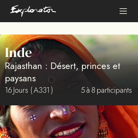
Les pays
Inde
AFRIQUE DU SUD
Rajasthan : Désert, princes et
ALBANIE
ALGÉRIE
paysans
ANGOLA
16
ARABIE SAOUDITE
Jours (
A331
)
5
à
8
participants
ARGENTINE
ARMÉNIE
AZERBAÏDJAN
BANGLADESH
BÉNIN
BHOUTAN