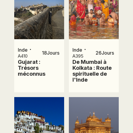
⋅
⋅
Inde
Inde
18
Jours
26
Jours
A410
A395
Gujarat :
De Mumbai à
Trésors
Kolkata : Route
méconnus
spirituelle de
l'Inde