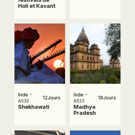
Holi et Kavant
⋅
⋅
Inde
Inde
12
Jours
18
Jours
A532
A523
Shekhawati
Madhya
Pradesh