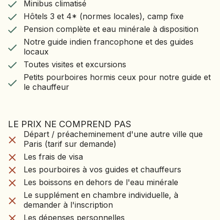
Minibus climatisé
Hôtels 3 et 4* (normes locales), camp fixe
ville
Pension complète et eau minérale à disposition
de
Hôtels 3 et 4* (normes locales), camp fixe
Notre guide indien francophone et des guides
Jai).
Pension complète et eau minérale à disposition
locaux
Visite
Notre guide indien francophone et des guides
de
Toutes visites et excursions
locaux
la
Petits pourboires hormis ceux pour notre guide
forteresse
et le chauffeur
Toutes visites et excursions
construite
Petits pourboires hormis ceux pour notre guide et
par
le chauffeur
le
Maharaja
Man
Singh
LE PRIX NE COMPREND PAS
(1592-
LE VOYAGE NE CO
Départ / préacheminement d'une autre ville que
Départ / préacheminement d'une autre ville que
1615).
PAS
Paris (tarif sur demande)
Paris (tarif sur demande)
Retour
Les frais de visa
à
Les frais de visa
Les pourboires à vos guides et chauffeurs
Jaipur
Les pourboires à vos guides et chauffeurs
Les boissons en dehors de l'eau minérale
et
Les boissons en dehors de l'eau minérale
Le supplément en chambre individuelle, à
nuit
à
demander à l'inscription
Le supplément en chambre individuelle, à
l’hôtel
Les dépenses personnelles
demander à l'inscription
Mandawa
Les assurances « multirisques » (4,70 % du prix
Les dépenses personnelles