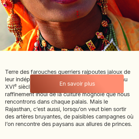
BOLIVIE
BOSNIE-HERZÉGOVINE
BOTSWANA
BRÉSIL
BURUNDI
CAMBODGE
CAP VERT
CHILI
Terre des farouches guerriers rajpoutes jaloux de
CHINE
leur indépendance, le Rajasthan fut subjugué au
CHYPRE
En savoir plus
e
XVI
siècle par le grand Akbar. Ce fut alors le
Inde
COLOMBIE
raffinement inouï de la culture moghole que nous
CORÉE DU SUD
rencontrons dans chaque palais. Mais le
COSTA RICA
Rajasthan, c’est aussi, lorsqu’on veut bien sortir
CÔTE D'IVOIRE
des artères bruyantes, de paisibles campagnes où
l’on rencontre des paysans aux allures de princes.
DJIBOUTI
EGYPTE