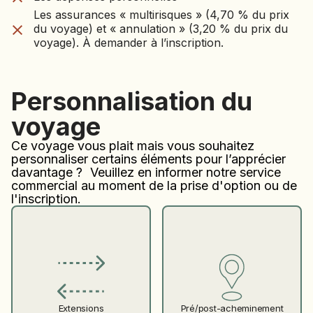
Haveli.
du voyage) et « annulation » (3,20 % du prix du
Festival
Les assurances « multirisques » (4,70 % du prix
voyage). À demander à l’inscription.
de
du voyage) et « annulation » (3,20 % du prix du
Gangaur.
voyage). À demander à l’inscription.
Ce
festival,
dédié
Personnalisation du
au
Dieu
voyage
Shiva
et
Ce voyage vous plait mais vous souhaitez
à
personnaliser certains éléments pour l’apprécier
la
davantage ? Veuillez en informer notre service
déesse
commercial au moment de la prise d'option ou de
Parvati,
l'inscription.
célèbre
le
bonheur
conjugal.
Les
jeunes
femmes
non
mariées
Pré/post-acheminement
Extensions