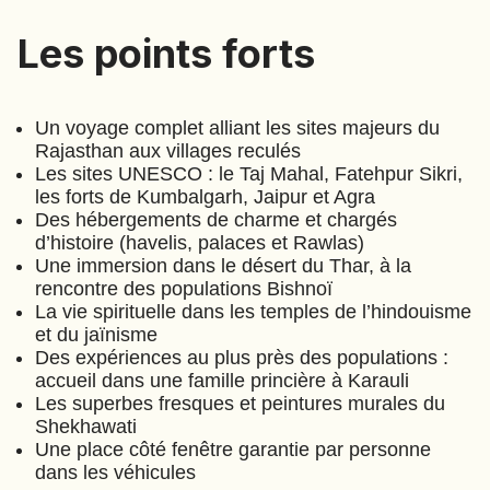
EMIRATS ARABES UNIS
Les points forts
Les points forts
EQUATEUR
ERYTHRÉE
ESTONIE
Un voyage complet alliant les sites majeurs du
ETHIOPIE
Rajasthan aux villages reculés
Les sites UNESCO : le Taj Mahal, Fatehpur Sikri,
GEORGIE
les forts de Kumbalgarh, Jaipur et Agra
GHANA
Des hébergements de charme et chargés
GRÈCE
d’histoire (havelis, palaces et Rawlas)
Rajasthan : Désert, princes et
GUATEMALA
Une immersion dans le désert du Thar, à la
paysans
GUINÉE-BISSAU
rencontre des populations Bishnoï
La vie spirituelle dans les temples de l’hindouisme
(
A331
)
⋅
16
Jours
GUINÉE CONAKRY
et du jaïnisme
Des expériences au plus près des populations :
HONDURAS
accueil dans une famille princière à Karauli
Doris
INDE
Les superbes fresques et peintures murales du
Chromek
Shekhawati
INDONÉSIE
Une place côté
fenêtre garantie par personne
Burckhart
IRAQ
dans les véhicules