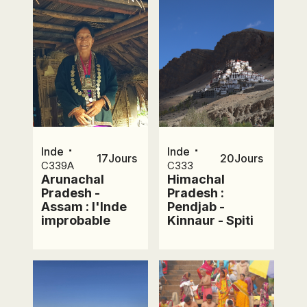
⋅
⋅
Inde
Inde
17
Jours
20
Jours
C339A
C333
Arunachal
Himachal
Pradesh -
Pradesh :
Assam : l'Inde
Pendjab -
improbable
Kinnaur - Spiti