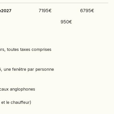
7195
€
6795
€
e
2027
950
€
urs, toutes taxes comprises
eurs, toutes taxes comprises
sé, une fenêtre par personne
é, une fenêtre par personne
 locaux anglophones
locaux anglophones
e et le chauffeur)
 et le chauffeur)
COMPREND