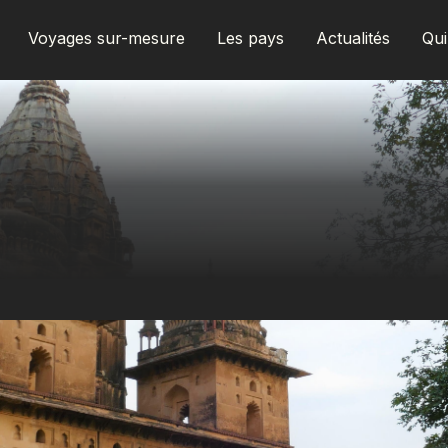
Voyages sur-mesure
Les pays
Actualités
Qu
AFRIQUE DU SUD
ALBANIE
ALGÉRIE
ANGOLA
ARABIE SAOUDITE
ARGENTINE
ARMÉNIE
AZERBAÏDJAN
BANGLADESH