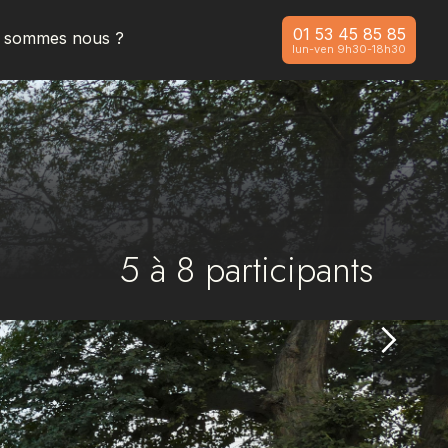
01 53 45 85 85
i sommes nous ?
lun-ven 9h30-18h30
5
à
8
participants