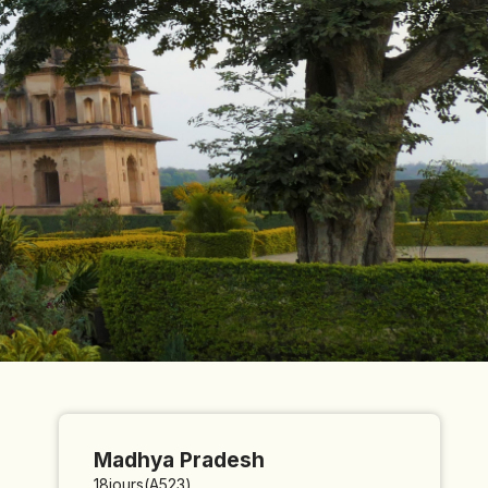
Madhya Pradesh
18
jours
(
A523
)