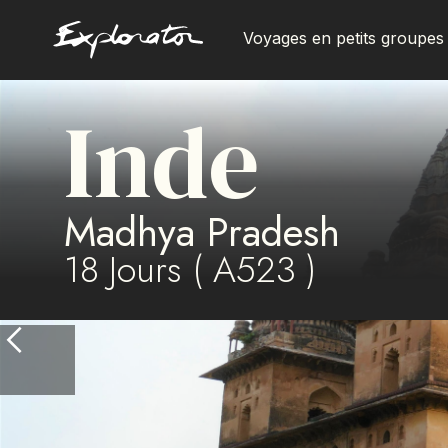
Voyages en petits groupes
Inde
Les pays
Madhya Pradesh
18
Jours (
A523
)