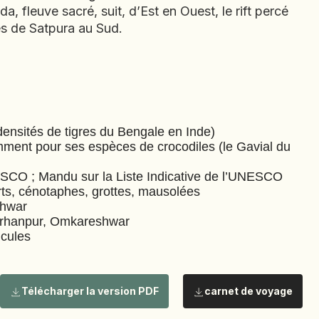
, fleuve sacré, suit, d’Est en Ouest, le rift percé
CÔTE D'IVOIRE
es de Satpura au Sud.
DJIBOUTI
EGYPTE
EMIRATS ARABES
UNIS
EQUATEUR
densités de tigres du Bengale en Inde)
ment pour ses espèces de crocodiles (le Gavial du
ERYTHRÉE
ESTONIE
ESCO ; Mandu sur la Liste Indicative de l’UNESCO
ETHIOPIE
orts, cénotaphes, grottes, mausolées
shwar
GEORGIE
 Burhanpur, Omkareshwar
icules
GHANA
GRÈCE
GUATEMALA
Télécharger la version PDF
carnet de voyage
GUINÉE-BISSAU
GUINÉE CONAKRY