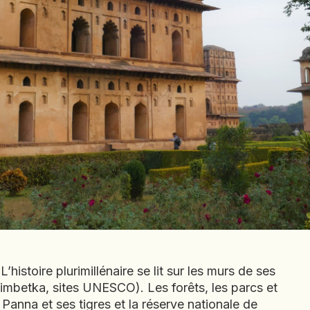
BÉNIN
BHOUTAN
BOLIVIE
BOSNIE-
HERZÉGOVINE
BOTSWANA
BRÉSIL
BURUNDI
CAMBODGE
CAP VERT
CHILI
CHINE
CHYPRE
COLOMBIE
istoire plurimillénaire se lit sur les murs de ses
CORÉE DU SUD
himbetka, sites UNESCO). Les forêts, les parcs et
Inde
COSTA RICA
anna et ses tigres et la réserve nationale de