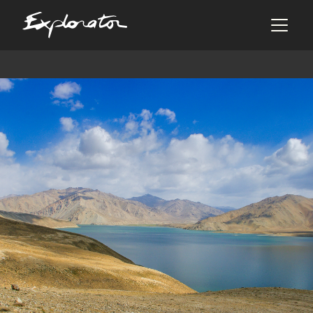
Les pays
AFRIQUE DU SUD
ALBANIE
ALGÉRIE
ANGOLA
ARABIE SAOUDITE
ARGENTINE
ARMÉNIE
AZERBAÏDJAN
BANGLADESH
BÉNIN
BHOUTAN