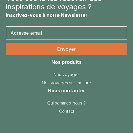
inspirations de voyages ?
NAMIBIE
NÉPAL
Inscrivez-vous à notre Newsletter
NICARAGUA
OMAN
OUGANDA
OUZBÉKISTAN
PAKISTAN
Nos produits
PANAMA
PÉROU
Nos voyages
PHILIPPINES
Nos voyages sur-mesure
Nous contacter
RÉUNION
ROUMANIE
Qui sommes-nous ?
RWANDA
Contact
SALVADOR
SERBIE