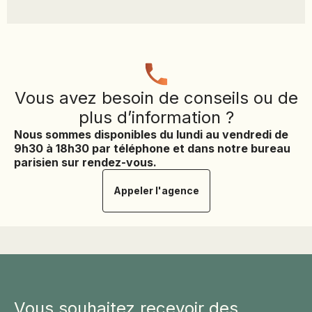
JAPON
JORDANIE
KAZAKHSTAN
KENYA
KOSOVO
Vous avez besoin de conseils ou de
plus d’information ?
LAOS
LETTONIE
Nous sommes disponibles du lundi au vendredi de
9h30 à 18h30 par téléphone et dans notre bureau
LIBÉRIA
parisien sur rendez-vous.
LITUANIE
Appeler l'agence
MACÉDOINE DU NORD
MADAGASCAR
MAROC
MAURITANIE
MEXIQUE
MONGOLIE
MONTÉNÉGRO
Vous souhaitez recevoir des