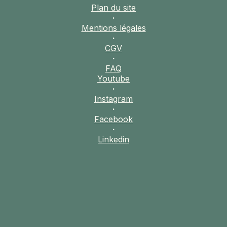
SIERRA LEONE
Plan du site
SOCOTRA (YÉMEN)
·
Mentions légales
SRI LANKA
·
CGV
TADJIKISTAN
·
TANZANIE
FAQ
TOGO
Youtube
TURKMÉNISTAN
·
Instagram
TURQUIE
·
Facebook
VIETNAM
·
Linkedin
ZANZIBAR