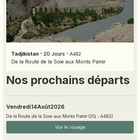
EMIRATS ARABES UNIS
EQUATEUR
ERYTHRÉE
ESTONIE
ETHIOPIE
GEORGIE
⋅
⋅
Tadjikistan
20
Jours
A482
GHANA
De la Route de la Soie aux Monts Pamir
GRÈCE
GUATEMALA
Nos prochains départs
GUINÉE-BISSAU
GUINÉE CONAKRY
HONDURAS
Vendredi
14
Août
2026
INDE
De la Route de la Soie aux Monts Pamir
(
20
j
·
A482
)
INDONÉSIE
Voir le voyage
IRAQ