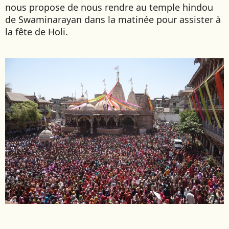
nous propose de nous rendre au temple hindou
EMIRATS ARABES UNIS
de Swaminarayan dans la matinée pour assister à
EQUATEUR
la fête de Holi.
ERYTHRÉE
ESTONIE
ETHIOPIE
GEORGIE
GHANA
GRÈCE
GUATEMALA
GUINÉE-BISSAU
GUINÉE CONAKRY
HONDURAS
INDE
INDONÉSIE
IRAQ