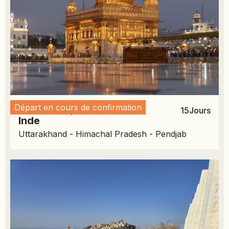
Départ en cours de confirmation
November 13, 2026
15
Jours
Inde
Uttarakhand - Himachal Pradesh - Pendjab