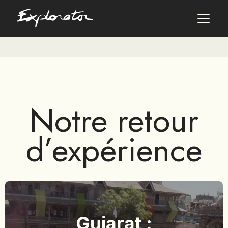
Les pays
AFRIQUE DU SUD
Notre retour
ALBANIE
ALGÉRIE
ANGOLA
d’expérience
ARABIE SAOUDITE
ARGENTINE
ARMÉNIE
AZERBAÏDJAN
BANGLADESH
BÉNIN
Gujarat :
BHOUTAN