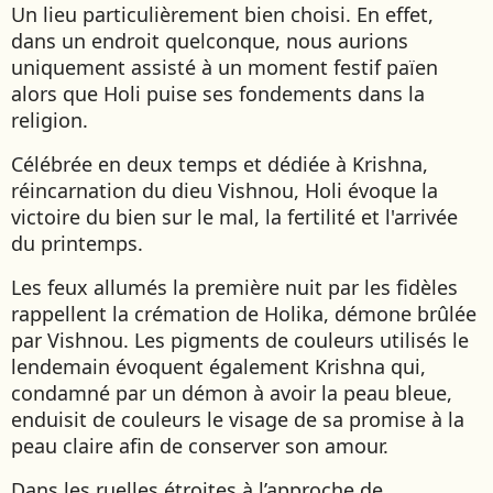
JAPON
Un lieu particulièrement bien choisi. En effet,
dans un endroit quelconque, nous aurions
JORDANIE
uniquement assisté à un moment festif païen
KAZAKHSTAN
alors que Holi puise ses fondements dans la
KENYA
religion.
KOSOVO
Célébrée en deux temps et dédiée à Krishna,
LAOS
réincarnation du dieu Vishnou, Holi évoque la
LETTONIE
victoire du bien sur le mal, la fertilité et l'arrivée
LIBÉRIA
du printemps.
LITUANIE
Les feux allumés la première nuit par les fidèles
MACÉDOINE DU NORD
rappellent la crémation de Holika, démone brûlée
MADAGASCAR
par Vishnou. Les pigments de couleurs utilisés le
MAROC
lendemain évoquent également Krishna qui,
condamné par un démon à avoir la peau bleue,
MAURITANIE
enduisit de couleurs le visage de sa promise à la
MEXIQUE
peau claire afin de conserver son amour.
MONGOLIE
MONTÉNÉGRO
Dans les ruelles étroites à l’approche de