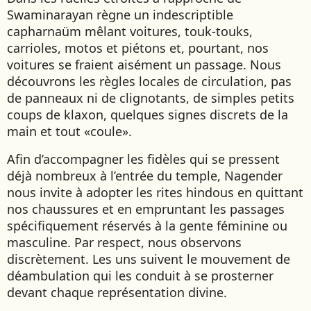
Swaminarayan règne un indescriptible
NAMIBIE
capharnaüm mêlant voitures, touk-touks,
NÉPAL
carrioles, motos et piétons et, pourtant, nos
NICARAGUA
voitures se fraient aisément un passage. Nous
OMAN
découvrons les règles locales de circulation, pas
OUGANDA
de panneaux ni de clignotants, de simples petits
OUZBÉKISTAN
coups de klaxon, quelques signes discrets de la
main et tout «coule».
PAKISTAN
Afin d’accompagner les fidèles qui se pressent
PANAMA
déjà nombreux à l’entrée du temple, Nagender
PÉROU
nous invite à adopter les rites hindous en quittant
PHILIPPINES
nos chaussures et en empruntant les passages
RÉUNION
spécifiquement réservés à la gente féminine ou
ROUMANIE
masculine. Par respect, nous observons
RWANDA
discrètement. Les uns suivent le mouvement de
déambulation qui les conduit à se prosterner
SALVADOR
devant chaque représentation divine.
SERBIE