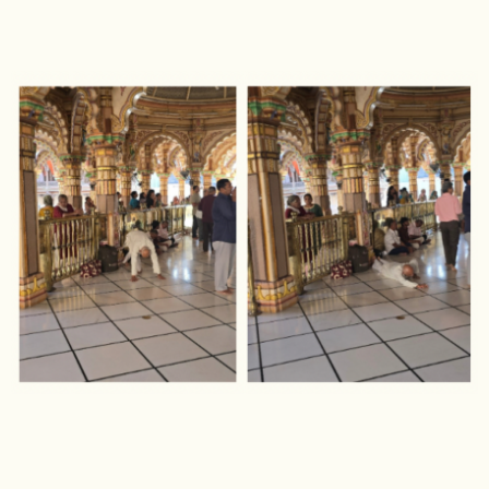
SIERRA LEONE
SOCOTRA (YÉMEN)
SRI LANKA
TADJIKISTAN
TANZANIE
TOGO
TURKMÉNISTAN
TURQUIE
VIETNAM
ZANZIBAR