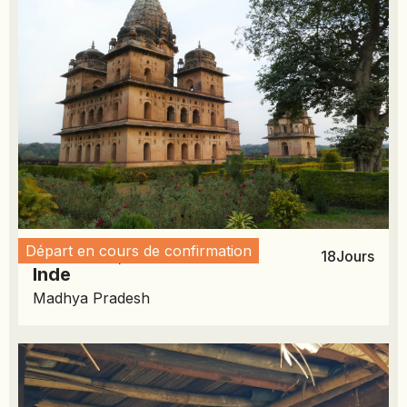
Départ en cours de confirmation
November 4, 2026
18
Jours
Inde
Madhya Pradesh