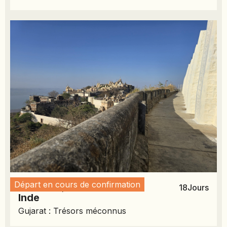
Départ en cours de confirmation
October 24, 2026
18
Jours
Inde
Gujarat : Trésors méconnus