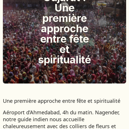
Une
BOLIVIE
BOSNIE-HERZÉGOVINE
première
BOTSWANA
approche
BRÉSIL
entre fête
BURUNDI
et
CAMBODGE
CAP VERT
spiritualité
CHILI
CHINE
CHYPRE
COLOMBIE
CORÉE DU SUD
COSTA RICA
Une première approche entre fête et spiritualité
CÔTE D'IVOIRE
Aéroport d’Ahmedabad, 4h du matin. Nagender,
DJIBOUTI
notre guide indien nous accueille
chaleureusement avec des colliers de fleurs et
EGYPTE