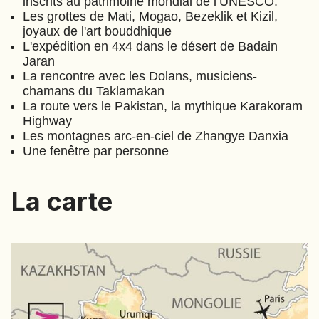
inscrits au patrimoine mondial de l’UNESCO.
JAPON
Les grottes de Mati, Mogao, Bezeklik et Kizil,
JORDANIE
joyaux de l'art bouddhique
L'expédition en 4x4 dans le désert de Badain
KAZAKHSTAN
Jaran
KENYA
La rencontre avec les Dolans, musiciens-
KOSOVO
chamans du Taklamakan
La route vers le Pakistan, la mythique Karakoram
LAOS
Highway
LETTONIE
Les montagnes arc-en-ciel de Zhangye Danxia
Une fenêtre par personne
LIBÉRIA
LITUANIE
La carte
MACÉDOINE DU NORD
MADAGASCAR
MAROC
MAURITANIE
MEXIQUE
MONGOLIE
MONTÉNÉGRO