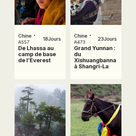
⋅
⋅
Chine
Chine
18
Jours
23
Jours
A557
A473
De Lhassa au
Grand Yunnan :
camp de base
du
de l’Everest
Xishuangbanna
à Shangri-La