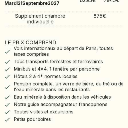
8295
€
7945
€
Mardi
21
Septembre
2027
Supplément chambre
875
€
individuelle
LE PRIX COMPREND
LE VOYAGE COMPREND
Vols internationaux au départ de Paris, toutes
Vols internationaux au départ de Paris, toutes
taxes comprises
taxes comprises
Tous transports terrestres et ferroviaires
Tous transports terrestres et ferroviaires
Minibus et 4x4, 1 fenêtre par personne
Minibus et 4x4, 1 fenêtre par personne
Hôtels 2 à 4* normes locales
Hôtels 2 à 4* normes locales
Pension complète, un verre de bière, du thé ou
de l'eau minérale dans les restaurants
Pension complète, un verre de bière, du thé ou de
Eau minérale à disposition dans les véhicules
l'eau minérale dans les restaurants
Notre guide accompagnateur francophone
Eau minérale à disposition dans les véhicules
Toutes visites et excursions
Notre guide accompagnateur francophone
Petits pourboires
Toutes visites et excursions
Petits pourboires