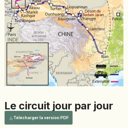
NAMIBIE
NÉPAL
NICARAGUA
OMAN
OUGANDA
OUZBÉKISTAN
PAKISTAN
PANAMA
PÉROU
PHILIPPINES
RÉUNION
ROUMANIE
Le circuit jour par jour
RWANDA
SALVADOR
Télécharger la version PDF
SERBIE