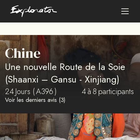
Les pays
Chine
AFRIQUE DU SUD
Une nouvelle Route de la Soie
ALBANIE
ALGÉRIE
(Shaanxi – Gansu - Xinjiang)
ANGOLA
24
ARABIE SAOUDITE
Jours (
A396
)
4
à
8
participants
ARGENTINE
Voir les derniers avis (3)
ARMÉNIE
AZERBAÏDJAN
BANGLADESH
BÉNIN
BHOUTAN