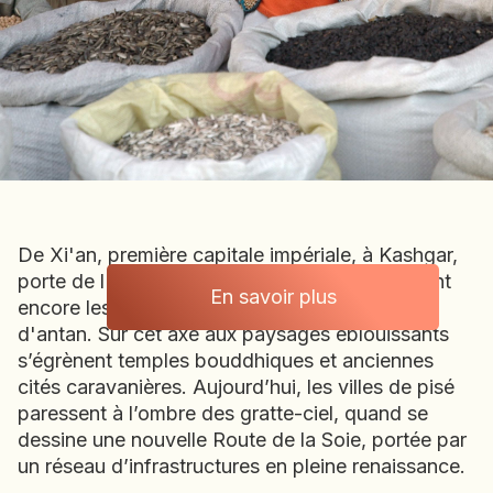
BOLIVIE
BOSNIE-HERZÉGOVINE
BOTSWANA
BRÉSIL
BURUNDI
CAMBODGE
CAP VERT
CHILI
De Xi'an, première capitale impériale, à Kashgar,
CHINE
porte de l'Asie centrale, nombre d'oasis portent
CHYPRE
En savoir plus
encore les traces des marchands et pèlerins
Chine
COLOMBIE
d'antan. Sur cet axe aux paysages éblouissants
CORÉE DU SUD
s’égrènent temples bouddhiques et anciennes
COSTA RICA
cités caravanières. Aujourd’hui, les villes de pisé
CÔTE D'IVOIRE
paressent à l’ombre des gratte-ciel, quand se
dessine une nouvelle Route de la Soie, portée par
DJIBOUTI
un réseau d’infrastructures en pleine renaissance.
EGYPTE