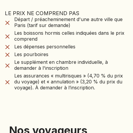
LE PRIX NE COMPREND PAS
LE VOYAGE NE CO
Départ / préacheminement d'une autre ville que
Départ / préacheminement d'une autre ville que
PAS
Paris (tarif sur demande)
Paris (tarif sur demande)
Les boissons hormis celles indiquées dans le prix
Les boissons hormis celles indiquées dans le prix
comprend
comprend
Les dépenses personnelles
Les dépenses personnelles
Les pourboires
Les pourboires
Le supplément en chambre individuelle, à
demander à l'inscription
Le supplément en chambre individuelle, à
Les assurances « multirisques » (4,70 % du prix
demander à l'inscription
du voyage) et « annulation » (3,20 % du prix du
Les assurances « multirisques » (4,70 % du prix
voyage). À demander à l’inscription.
du voyage) et « annulation » (3,20 % du prix du
voyage). À demander à l’inscription.
Nos voyageurs