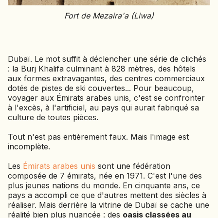
JAPON
Fort de Mezaira'a (Liwa)
JORDANIE
KAZAKHSTAN
KENYA
Dubaï. Le mot suffit à déclencher une série de clichés
KOSOVO
: la Burj Khalifa culminant à 828 mètres, des hôtels
aux formes extravagantes, des centres commerciaux
LAOS
dotés de pistes de ski couvertes... Pour beaucoup,
LETTONIE
voyager aux Émirats arabes unis, c'est se confronter
LIBÉRIA
à l'excès, à l'artificiel, au pays qui aurait fabriqué sa
LITUANIE
culture de toutes pièces.
MACÉDOINE DU NORD
Tout n'est pas entièrement faux. Mais l'image est
incomplète.
MADAGASCAR
MAROC
Les
Émirats arabes unis
sont une fédération
MAURITANIE
composée de 7 émirats, née en 1971. C'est l'une des
MEXIQUE
plus jeunes nations du monde. En cinquante ans, ce
pays a accompli ce que d'autres mettent des siècles à
MONGOLIE
réaliser. Mais derrière la vitrine de Dubaï se cache une
MONTÉNÉGRO
réalité bien plus nuancée : des
oasis classées au