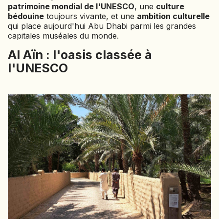
patrimoine mondial de l'UNESCO
, une
culture
NAMIBIE
bédouine
toujours vivante, et une
ambition culturelle
NÉPAL
qui place aujourd'hui Abu Dhabi parmi les grandes
NICARAGUA
capitales muséales du monde.
Al Aïn : l'oasis classée à
OMAN
l'UNESCO
OUGANDA
OUZBÉKISTAN
PAKISTAN
PANAMA
PÉROU
PHILIPPINES
RÉUNION
ROUMANIE
RWANDA
SALVADOR
SERBIE