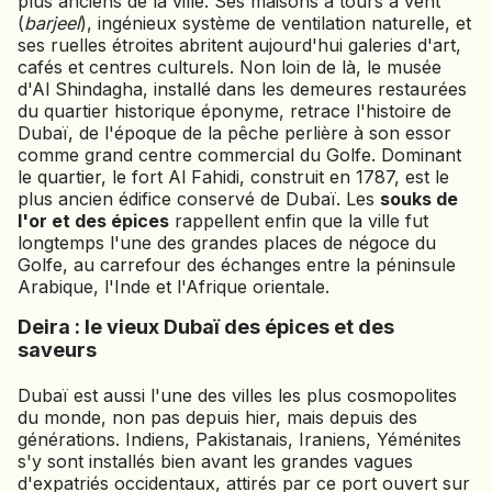
plus anciens de la ville. Ses maisons à tours à vent
(
barjeel
), ingénieux système de ventilation naturelle, et
ses ruelles étroites abritent aujourd'hui galeries d'art,
cafés et centres culturels. Non loin de là, le musée
d'Al Shindagha, installé dans les demeures restaurées
du quartier historique éponyme, retrace l'histoire de
Dubaï, de l'époque de la pêche perlière à son essor
comme grand centre commercial du Golfe. Dominant
le quartier, le fort Al Fahidi, construit en 1787, est le
plus ancien édifice conservé de Dubaï. Les
souks de
l'or et des épices
rappellent enfin que la ville fut
longtemps l'une des grandes places de négoce du
Golfe, au carrefour des échanges entre la péninsule
Arabique, l'Inde et l'Afrique orientale.
Deira : le vieux Dubaï des épices et des
saveurs
Dubaï est aussi l'une des villes les plus cosmopolites
du monde, non pas depuis hier, mais depuis des
générations. Indiens, Pakistanais, Iraniens, Yéménites
s'y sont installés bien avant les grandes vagues
d'expatriés occidentaux, attirés par ce port ouvert sur