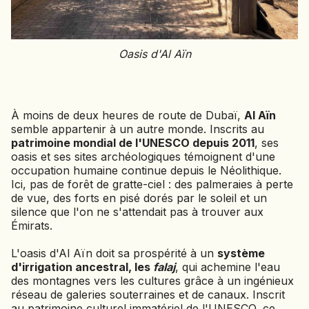
SIERRA LEONE
SOCOTRA (YÉMEN)
SRI LANKA
Oasis d'Al Aïn
TADJIKISTAN
TANZANIE
TOGO
À moins de deux heures de route de Dubaï,
Al Aïn
TURKMÉNISTAN
semble appartenir à un autre monde. Inscrits au
TURQUIE
patrimoine mondial de l'UNESCO depuis 2011
, ses
oasis et ses sites archéologiques témoignent d'une
VIETNAM
occupation humaine continue depuis le Néolithique.
Ici, pas de forêt de gratte-ciel : des palmeraies à perte
ZANZIBAR
de vue, des forts en pisé dorés par le soleil et un
silence que l'on ne s'attendait pas à trouver aux
Émirats.
L'oasis d'Al Aïn doit sa prospérité à un
système
d'irrigation ancestral, les
falaj
, qui achemine l'eau
des montagnes vers les cultures grâce à un ingénieux
réseau de galeries souterraines et de canaux. Inscrit
au patrimoine culturel immatériel de l'UNESCO, ce