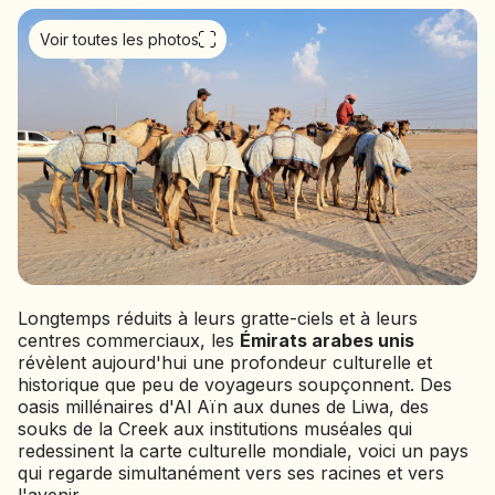
BOLIVIE
Voir toutes les photos
BOSNIE-HERZÉGOVINE
BOTSWANA
BRÉSIL
BURUNDI
CAMBODGE
CAP VERT
CHILI
CHINE
CHYPRE
Longtemps réduits à leurs gratte-ciels et à leurs
COLOMBIE
centres commerciaux, les
Émirats arabes unis
CORÉE DU SUD
révèlent aujourd'hui une profondeur culturelle et
COSTA RICA
historique que peu de voyageurs soupçonnent. Des
CÔTE D'IVOIRE
oasis millénaires d'Al Aïn aux dunes de Liwa, des
souks de la Creek aux institutions muséales qui
DJIBOUTI
redessinent la carte culturelle mondiale, voici un pays
qui regarde simultanément vers ses racines et vers
EGYPTE