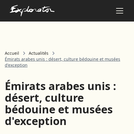
Les pays
Accueil
Actualités
AFRIQUE DU SUD
Émirats arabes unis : désert, culture bédouine et musées
ALBANIE
d'exception
ALGÉRIE
ANGOLA
Émirats arabes unis :
ARABIE SAOUDITE
ARGENTINE
désert, culture
ARMÉNIE
bédouine et musées
AZERBAÏDJAN
d'exception
BANGLADESH
BÉNIN
BHOUTAN