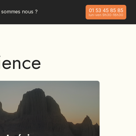
01 53 45 85 85
i sommes nous ?
lun-ven 9h30-18h30
ience