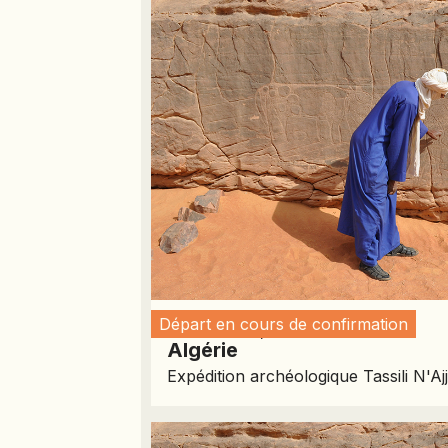
Départ en cours de confirmation
November 7, 2026
Algérie
Expédition archéologique Tassili N'Aj