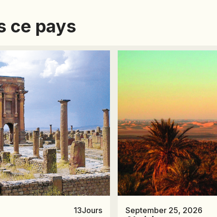
HONDURAS
s ce pays
INDE
INDONÉSIE
IRAQ
JAPON
JORDANIE
KAZAKHSTAN
KENYA
KOSOVO
LAOS
LETTONIE
LIBÉRIA
13
Jours
September 25, 2026
LITUANIE