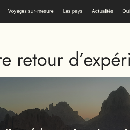
Voyages sur-mesure
Les pays
Actualités
Qu
e retour d’expér
AFRIQUE DU SUD
ALBANIE
ALGÉRIE
ANGOLA
ARABIE SAOUDITE
ARGENTINE
ARMÉNIE
AZERBAÏDJAN
BANGLADESH