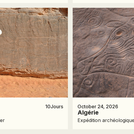
TURKMÉNISTAN
TURQUIE
VIETNAM
ZANZIBAR
10
Jours
October 24, 2026
Algérie
jer
Expédition archéologique 