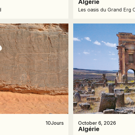
Algérie
d
Les oasis du Grand Erg O
MACÉDOINE DU NORD
MADAGASCAR
MAROC
MAURITANIE
MEXIQUE
MONGOLIE
MONTÉNÉGRO
NAMIBIE
NÉPAL
NICARAGUA
OMAN
OUGANDA
OUZBÉKISTAN
10
Jours
October 6, 2026
Algérie
PAKISTAN