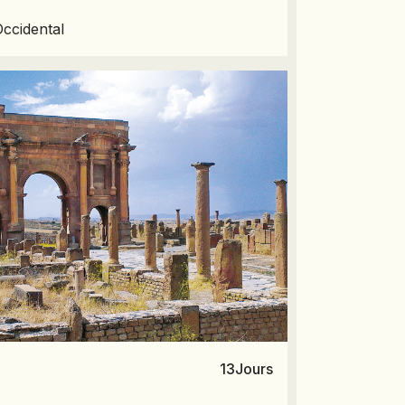
ccidental
13
Jours