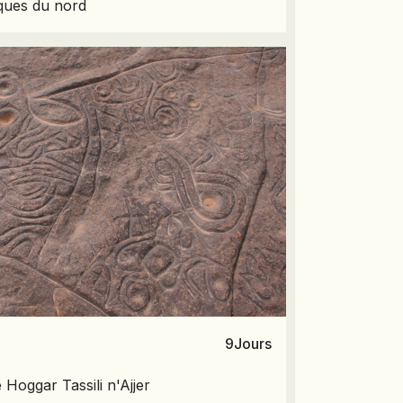
tiques du nord
9
Jours
Hoggar Tassili n'Ajjer