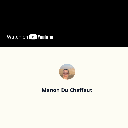
CÔTE D'IVOIRE
DJIBOUTI
EGYPTE
EMIRATS ARABES
UNIS
EQUATEUR
ERYTHRÉE
ESTONIE
ETHIOPIE
GEORGIE
Manon Du Chaffaut
GHANA
GRÈCE
GUATEMALA
GUINÉE-BISSAU
GUINÉE CONAKRY