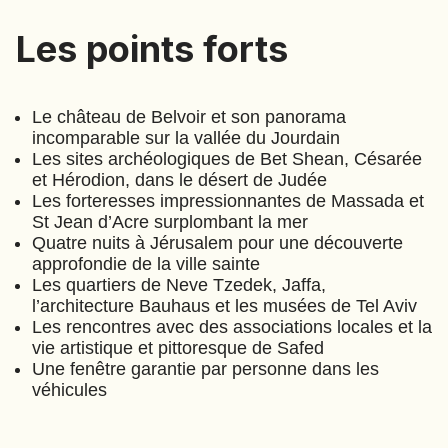
EMIRATS ARABES UNIS
Les points forts
Les points forts
EQUATEUR
ERYTHRÉE
ESTONIE
Le château de Belvoir et son panorama
ETHIOPIE
incomparable sur la vallée du Jourdain
Les sites archéologiques de Bet Shean, Césarée
GEORGIE
et Hérodion, dans le désert de Judée
GHANA
Les forteresses impressionnantes de Massada et
GRÈCE
St Jean d’Acre surplombant la mer
Les piliers de la terre
(
A285
)
GUATEMALA
Quatre nuits à Jérusalem pour une découverte
⋅
11
Jours
GUINÉE-BISSAU
approfondie de la ville sainte
Les quartiers de Neve Tzedek, Jaffa,
GUINÉE CONAKRY
l’architecture Bauhaus et les musées de Tel Aviv
Les rencontres avec des associations locales et la
HONDURAS
vie artistique et pittoresque de Safed
INDE
Une fenêtre garantie par personne dans les
véhicules
INDONÉSIE
IRAQ