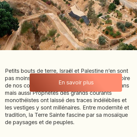
BOLIVIE
BOSNIE-HERZÉGOVINE
BOTSWANA
BRÉSIL
BURUNDI
CAMBODGE
CAP VERT
CHILI
Petits bouts de terre, Israël et Palestine n’en sont
CHINE
pas moins immenses dans l’imaginaire et l’histoire
CHYPRE
En savoir plus
de nos contrées. Ici, Romains, Croisés, Ottomans
COLOMBIE
mais aussi Prophètes des grands courants
No items found.
CORÉE DU SUD
monothéistes ont laissé des traces indélébiles et
COSTA RICA
les vestiges y sont millénaires. Entre modernité et
CÔTE D'IVOIRE
tradition, la Terre Sainte fascine par sa mosaïque
de paysages et de peuples.
DJIBOUTI
EGYPTE