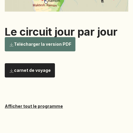
NAMIBIE
NÉPAL
NICARAGUA
Le circuit jour par jour
OMAN
OUGANDA
Le circuit
Télécharger la version PDF
OUZBÉKISTAN
PAKISTAN
PANAMA
carnet de voyage
jour par
PÉROU
PHILIPPINES
RÉUNION
ROUMANIE
jour
Afficher tout le programme
RWANDA
SALVADOR
SERBIE
No