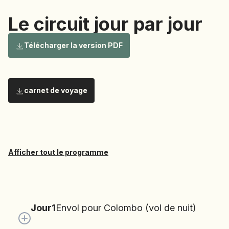
NAMIBIE
Le circuit jour par jour
NÉPAL
NICARAGUA
Le circuit
Télécharger la version PDF
OMAN
OUGANDA
OUZBÉKISTAN
carnet de voyage
jour par
PAKISTAN
PANAMA
PÉROU
PHILIPPINES
jour
Afficher tout le programme
RÉUNION
ROUMANIE
RWANDA
Jour
1
Envol pour Colombo (vol de nuit)
SALVADOR
SERBIE