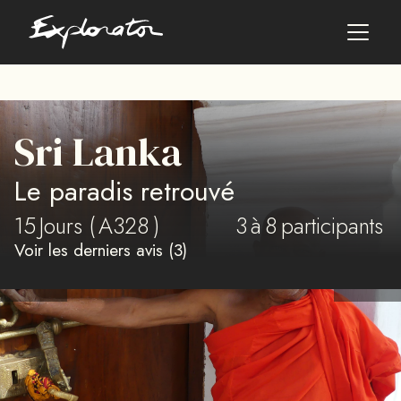
Les pays
Sri Lanka
AFRIQUE DU SUD
Le paradis retrouvé
ALBANIE
ALGÉRIE
15
Jours (
A328
)
3
à
8
participants
ANGOLA
Voir les derniers avis (3)
ARABIE SAOUDITE
ARGENTINE
ARMÉNIE
AZERBAÏDJAN
BANGLADESH
BÉNIN
BHOUTAN