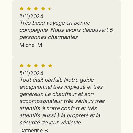
4
anciens,
Kandy
,
bouddhas
dont
ancienne
qui
certains
8/11/2024
capitale
marque
étant
des
Très beau voyage en bonne
l’apothéose
d’influence
rois
de
compagnie. Nous avons découvert 5
portugaise
cinghalais
l’art
personnes charmantes
ou
et
cinghalais),
hollandaise.
Michel M
grand
la
Montée
centre
structure
sur
religieux.
Nissanka
les
Arrêt
Latha
hauteurs
à
Mandapaya
,
de
5/11/2024
Pilimathalawa
la
la
chez
Tout était parfait. Notre guide
grande
ville
l’habitant
pagode
exceptionnel très impliqué et très
pour
pour
Vihara
généreux Le chauffeur et son
profiter
assister
Rankot
d'une
accompagnateur très sérieux très
à
et
vue
une
le
attentifs à notre confort et très
panoramique.Continuation
démonstration
temple
attentifs aussi à la propreté et la
avec
privée de
Lankathilaka.
sécurité de leur véhicule.
le
temple
danse
Nuit
de
traditionnelle
Catherine B
à