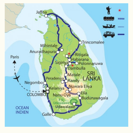
JAPON
JORDANIE
KAZAKHSTAN
KENYA
KOSOVO
LAOS
LETTONIE
LIBÉRIA
LITUANIE
MACÉDOINE DU NORD
MADAGASCAR
MAROC
MAURITANIE
MEXIQUE
MONGOLIE
MONTÉNÉGRO