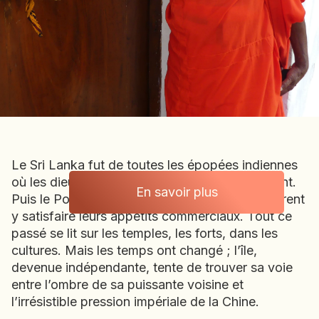
BOLIVIE
BOSNIE-HERZÉGOVINE
BOTSWANA
BRÉSIL
BURUNDI
CAMBODGE
CAP VERT
CHILI
Le Sri Lanka fut de toutes les épopées indiennes
CHINE
où les dieux et leurs émissaires se manifestèrent.
CHYPRE
En savoir plus
Puis le Portugal, la Hollande et l’Angleterre vinrent
Sri Lanka
COLOMBIE
y satisfaire leurs appétits commerciaux. Tout ce
CORÉE DU SUD
passé se lit sur les temples, les forts, dans les
COSTA RICA
cultures. Mais les temps ont changé ; l’île,
CÔTE D'IVOIRE
devenue indépendante, tente de trouver sa voie
entre l’ombre de sa puissante voisine et
DJIBOUTI
l’irrésistible pression impériale de la Chine.
EGYPTE