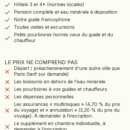
Lanka
chez
Hôtels 3 et 4* (normes locales)
Nanu
Pension complète et eau minérale à disposition
des
était
l’habitant
Oya
Notre guide francophone
arbres
déjà
Pension complète et eau minérale à disposition
avec
où
de
Toutes visites et excursions
réputé
démonstration
Notre guide francophone
nous
plusieurs
Petits pourboires hormis ceux du guide et du
pour
de
prenons
Toutes visites et excursions
espèces
chauffeur
ses
cuisine
le
âgés
épices
Petits pourboires hormis ceux du guide et du
cinghalaise.
train
pour
et
Balade
chauffeur
local
certains
tout
dans
pour
de
particulièrement
le
Ella
.
plus
pour
village.
Nous
de
ses
LE PRIX NE COMPREND PAS
L’après-
LE VOYAGE NE CO
traversons
200
canneliers.
midi,
Départ / préacheminement d'une autre ville que
Départ / préacheminement d'une autre ville que
des
PAS
ans.
Nous
route
Paris (tarif sur demande)
Paris (tarif sur demande)
plantations
Déjeuner
en
pour
Les boissons en dehors de l'eau minérale
Les boissons en dehors de l'eau minérale
de
chez
apprenons
Polonnaruwa
Les pourboires à vos guides et chauffeurs
thé
l’ancien
davantage
Les pourboires à vos guides et chauffeurs
et
Les dépenses personnelles
et
directeur
sur
visite
Les dépenses personnelles
Les assurances « multirisques » (4,70 % du prix
croisons
de
la
du
du voyage) et « annulation » (3,20 % du prix du
quelques
Les assurances « multirisques » (4,70 % du prix
l’Alliance
culture,
site
voyage). À demander à l’inscription.
villageois
du voyage) et « annulation » (3,20 % du prix du
Française
les
archéologique.
Le supplément en chambre individuelle, à
en
au
voyage). À demander à l’inscription.
particularités
Polonnaruwa
chemin.
demander à l'inscription
Sri
et
est
Le supplément en chambre individuelle, à
Arrivée
Le formulaire ETA
Lanka
les
l’ancienne
demander à l'inscription