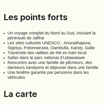
EMIRATS ARABES UNIS
EQUATEUR
Les points forts
Les points forts
ERYTHRÉE
ESTONIE
ETHIOPIE
Un voyage complet du Nord au Sud, incluant la
péninsule de Jaffna
GEORGIE
Les sites culturels UNESCO : Anuradhapura,
GHANA
Sigiriya, Polonnaruwa, Dambulla, Kandy, Galle
GRÈCE
Traversée des vallées de thé en train local
GUATEMALA
Le paradis retrouvé
(
A328
)
Safari dans le parc national d’Udawalawe
GUINÉE-BISSAU
Rencontre avec une famille de pêcheurs, des
⋅
15
Jours
GUINÉE CONAKRY
danseurs kandyens et déjeuner dans une famille
Une fenêtre garantie par personne dans les
HONDURAS
véhicules
Annette
INDE
Mandon
La carte
INDONÉSIE
IRAQ