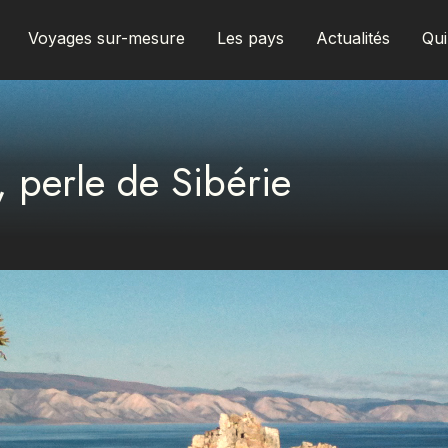
Voyages sur-mesure
Les pays
Actualités
Qu
l, perle de Sibérie
AFRIQUE DU SUD
ALBANIE
ALGÉRIE
ANGOLA
ARABIE SAOUDITE
ARGENTINE
ARMÉNIE
AZERBAÏDJAN
BANGLADESH