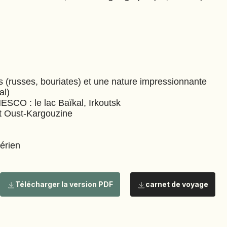
CÔTE D'IVOIRE
DJIBOUTI
EGYPTE
EMIRATS ARABES
UNIS
es (russes, bouriates) et une nature impressionnante
EQUATEUR
al)
UNESCO : le lac Baïkal, Irkoutsk
ERYTHRÉE
et Oust-Kargouzine
ESTONIE
ETHIOPIE
bérien
GEORGIE
GHANA
GRÈCE
Télécharger la version PDF
carnet de voyage
GUATEMALA
GUINÉE-BISSAU
GUINÉE CONAKRY