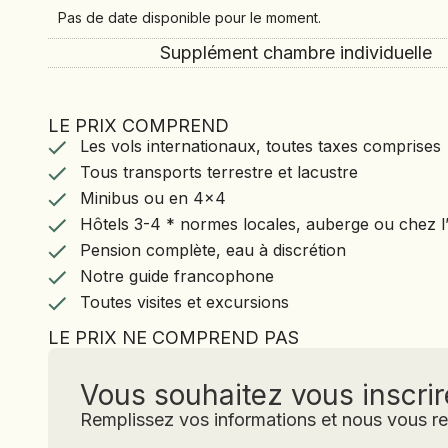
Pas de date disponible pour le moment.
Supplément chambre individuelle
LE PRIX COMPREND
LE VOYAGE COMPREND
Les vols internationaux, toutes taxes comprises
Les vols internationaux, toutes taxes comprise
Tous transports terrestre et lacustre
Tous transports terrestre et lacustre
Minibus ou en 4x4
Minibus ou en 4x4
Hôtels 3-4 * normes locales, auberge ou chez l
Hôtels 3-4 * normes locales, auberge ou chez l’
Pension complète, eau à discrétion
Notre guide francophone
Pension complète, eau à discrétion
Toutes visites et excursions
Notre guide francophone
Toutes visites et excursions
LE PRIX NE COMPREND PAS
LE VOYAGE NE 
PAS
Vous souhaitez vous inscrir
Remplissez vos informations et nous vous r