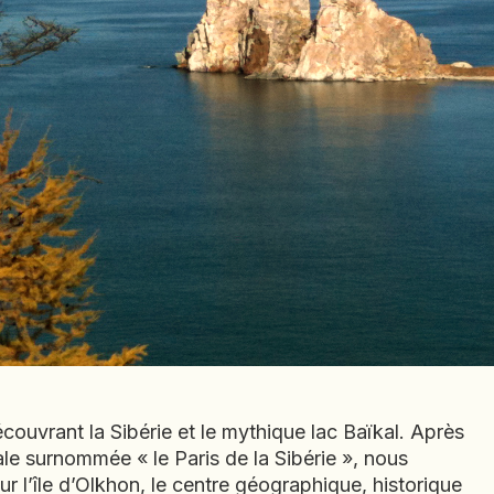
BÉNIN
BHOUTAN
BOLIVIE
BOSNIE-
HERZÉGOVINE
BOTSWANA
BRÉSIL
BURUNDI
CAMBODGE
CAP VERT
CHILI
CHINE
CHYPRE
COLOMBIE
uvrant la Sibérie et le mythique lac Baïkal. Après
CORÉE DU SUD
ntale surnommée « le Paris de la Sibérie », nous
No items found.
COSTA RICA
r l’île d’Olkhon, le centre géographique, historique