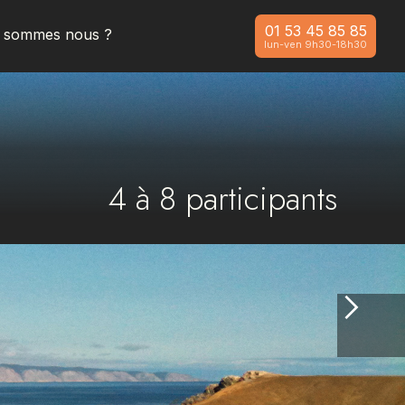
01 53 45 85 85
i sommes nous ?
lun-ven 9h30-18h30
4
à
8
participants