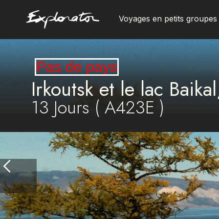
Voyages en petits groupes
Les pays
Pas de pays
Irkoutsk et le lac Baika
13
Jours (
A423E
)