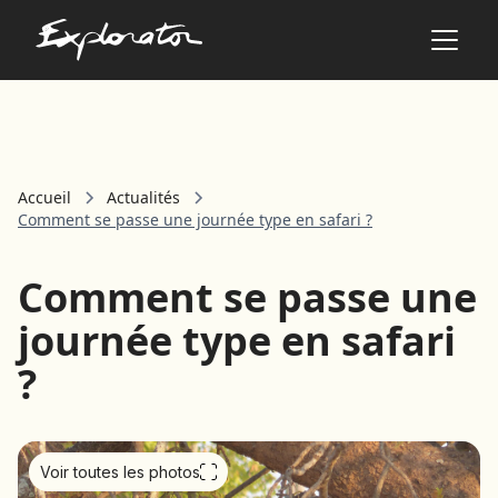
Les pays
Accueil
Actualités
AFRIQUE DU SUD
Comment se passe une journée type en safari ?
ALBANIE
ALGÉRIE
Comment se passe une
ANGOLA
ARABIE SAOUDITE
journée type en safari
ARGENTINE
?
ARMÉNIE
AZERBAÏDJAN
BANGLADESH
BÉNIN
Voir toutes les photos
BHOUTAN