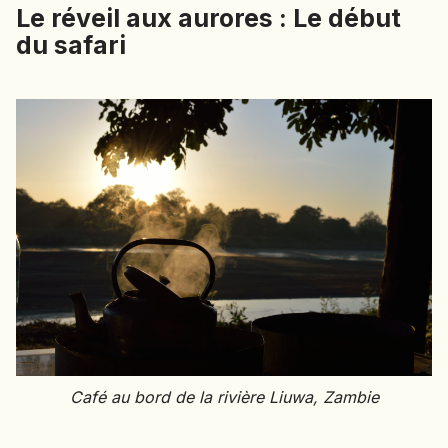
Le réveil aux aurores : Le début
EMIRATS ARABES UNIS
du safari
EQUATEUR
ERYTHRÉE
ESTONIE
ETHIOPIE
GEORGIE
GHANA
GRÈCE
GUATEMALA
GUINÉE-BISSAU
GUINÉE CONAKRY
HONDURAS
INDE
INDONÉSIE
Café au bord de la rivière Liuwa, Zambie
IRAQ