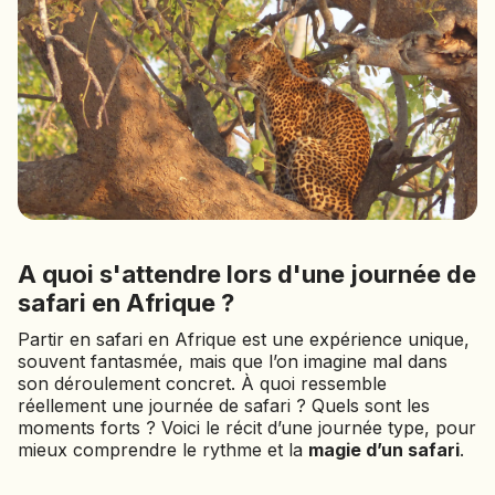
BOLIVIE
BOSNIE-HERZÉGOVINE
BOTSWANA
BRÉSIL
BURUNDI
CAMBODGE
CAP VERT
CHILI
CHINE
A quoi s'attendre lors d'une journée de
CHYPRE
safari en Afrique ?
COLOMBIE
Partir en safari en Afrique est une expérience unique,
CORÉE DU SUD
souvent fantasmée, mais que l’on imagine mal dans
COSTA RICA
son déroulement concret. À quoi ressemble
CÔTE D'IVOIRE
réellement une journée de safari ? Quels sont les
moments forts ? Voici le récit d’une journée type, pour
DJIBOUTI
mieux comprendre le rythme et la
magie d’un safari
.
EGYPTE