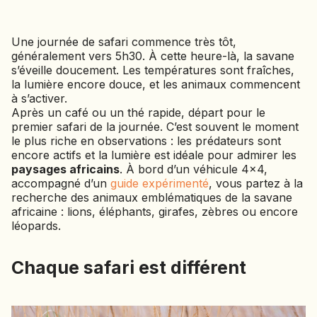
JAPON
JORDANIE
Une journée de safari commence très tôt,
KAZAKHSTAN
généralement vers 5h30. À cette heure-là, la savane
s’éveille doucement. Les températures sont fraîches,
KENYA
la lumière encore douce, et les animaux commencent
KOSOVO
à s’activer.
Après un café ou un thé rapide, départ pour le
LAOS
premier safari de la journée. C’est souvent le moment
LETTONIE
le plus riche en observations : les prédateurs sont
LIBÉRIA
encore actifs et la lumière est idéale pour admirer les
paysages africains
. À bord d’un véhicule 4x4,
LITUANIE
accompagné d’un
guide expérimenté
, vous partez à la
recherche des animaux emblématiques de la savane
MACÉDOINE DU NORD
africaine : lions, éléphants, girafes, zèbres ou encore
MADAGASCAR
léopards.
MAROC
MAURITANIE
Chaque safari est différent
MEXIQUE
MONGOLIE
MONTÉNÉGRO