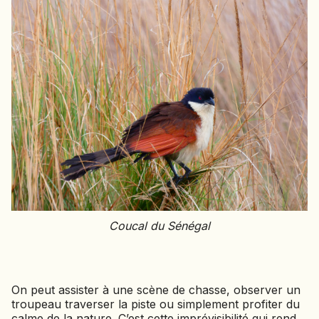
NAMIBIE
NÉPAL
NICARAGUA
OMAN
OUGANDA
OUZBÉKISTAN
PAKISTAN
PANAMA
PÉROU
PHILIPPINES
RÉUNION
Coucal du Sénégal
ROUMANIE
RWANDA
On peut assister à une scène de chasse, observer un
SALVADOR
troupeau traverser la piste ou simplement profiter du
SERBIE
calme de la nature. C’est cette imprévisibilité qui rend