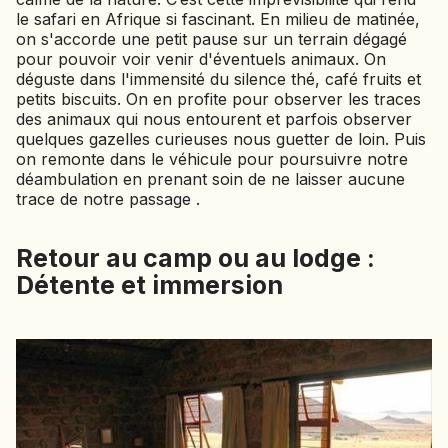
SIERRA LEONE
le safari en Afrique si fascinant. En milieu de matinée,
SOCOTRA (YÉMEN)
on s'accorde une petit pause sur un terrain dégagé
pour pouvoir voir venir d'éventuels animaux. On
SRI LANKA
déguste dans l'immensité du silence thé, café fruits et
petits biscuits. On en profite pour observer les traces
TADJIKISTAN
des animaux qui nous entourent et parfois observer
TANZANIE
quelques gazelles curieuses nous guetter de loin. Puis
TOGO
on remonte dans le véhicule pour poursuivre notre
TURKMÉNISTAN
déambulation en prenant soin de ne laisser aucune
trace de notre passage .
TURQUIE
VIETNAM
Retour au camp ou au lodge :
ZANZIBAR
Détente et immersion