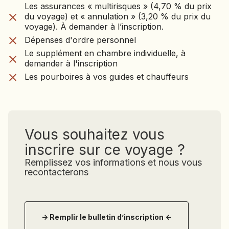
Les assurances « multirisques » (4,70 % du prix
Les assurances « multirisques » (4,70 % du prix
du voyage) et « annulation » (3,20 % du prix du
du voyage) et « annulation » (3,20 % du prix du
voyage). À demander à l’inscription.
voyage). À demander à l’inscription.
Dépenses d'ordre personnel
Dépenses d'ordre personnel
Le supplément en chambre individuelle, à
demander à l'inscription
Le supplément en chambre individuelle, à
Les pourboires à vos guides et chauffeurs
demander à l'inscription
Les pourboires à vos guides et chauffeurs
Vous souhaitez vous
inscrire sur ce voyage ?
Remplissez vos informations et nous vous
recontacterons
-> Remplir le bulletin d’inscription <-