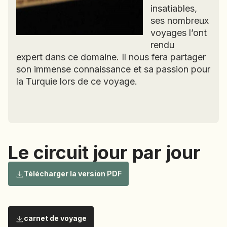
SIERRA LEONE
insatiables,
SOCOTRA (YÉMEN)
ses nombreux
SRI LANKA
voyages l’ont
rendu
TADJIKISTAN
expert dans ce domaine. Il nous fera partager
TANZANIE
son immense connaissance et sa passion pour
TOGO
la Turquie lors de ce voyage.
TURKMÉNISTAN
TURQUIE
VIETNAM
ZANZIBAR
Le circuit jour par jour
Le circuit
Télécharger la version PDF
carnet de voyage