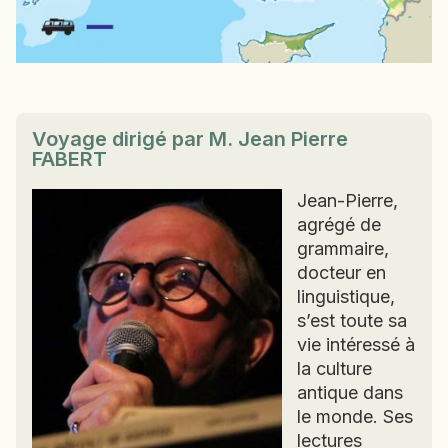
NAMIBIE
NÉPAL
NICARAGUA
OMAN
OUGANDA
Voyage dirigé par M. Jean Pierre
FABERT
OUZBÉKISTAN
Jean-Pierre,
PAKISTAN
agrégé de
PANAMA
grammaire,
PÉROU
docteur en
PHILIPPINES
linguistique,
RÉUNION
s’est toute sa
ROUMANIE
vie intéressé à
RWANDA
la culture
antique dans
SALVADOR
le monde. Ses
SERBIE
lectures