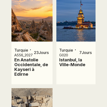
⋅
⋅
Turquie
Turquie
23
Jours
7
Jours
A556_2027
G020
En Anatolie
Istanbul, la
Occidentale, de
Ville-Monde
Kayseri à
Edirne