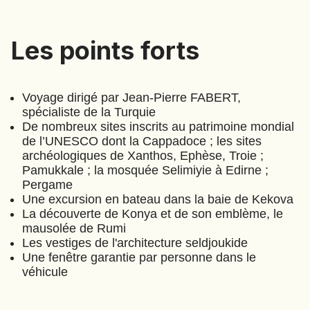
EMIRATS ARABES UNIS
EQUATEUR
Les points forts
Les points forts
ERYTHRÉE
ESTONIE
ETHIOPIE
Voyage dirigé par Jean-Pierre FABERT,
spécialiste de la Turquie
GEORGIE
De nombreux sites inscrits au patrimoine mondial
GHANA
de l’UNESCO dont la Cappadoce ; les sites
GRÈCE
archéologiques de Xanthos, Ephèse, Troie ;
GUATEMALA
En Anatolie Occidentale, de
Pamukkale ; la mosquée Selimiyie à Edirne ;
GUINÉE-BISSAU
Pergame
Kayseri à Edirne
GUINÉE CONAKRY
Une excursion en bateau dans la baie de Kekova
(
A556
)
⋅
23
Jours
La découverte de Konya et de son emblème, le
HONDURAS
mausolée de Rumi
Les vestiges de l'architecture seldjoukide
INDE
Une fenêtre garantie par personne dans le
INDONÉSIE
véhicule
IRAQ