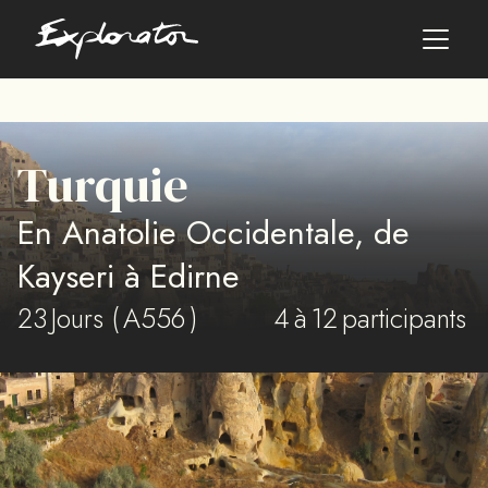
Les pays
Turquie
AFRIQUE DU SUD
En Anatolie Occidentale, de
ALBANIE
ALGÉRIE
Kayseri à Edirne
ANGOLA
23
ARABIE SAOUDITE
Jours (
A556
)
4
à
12
participants
ARGENTINE
ARMÉNIE
AZERBAÏDJAN
BANGLADESH
BÉNIN
BHOUTAN