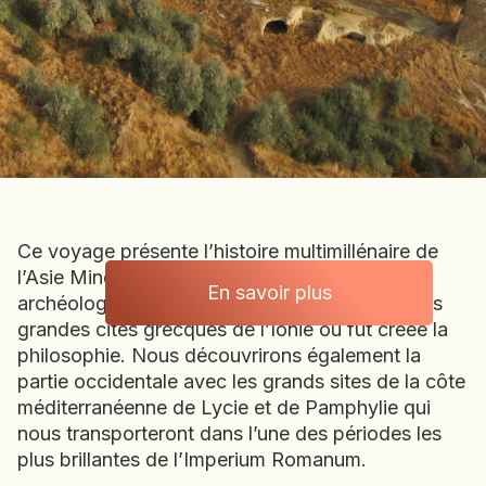
BOLIVIE
BOSNIE-HERZÉGOVINE
BOTSWANA
BRÉSIL
BURUNDI
CAMBODGE
CAP VERT
CHILI
Ce voyage présente l’histoire multimillénaire de
CHINE
l’Asie Mineure : Troie et ses strates
CHYPRE
En savoir plus
archéologiques impressionnantes ou encore les
Turquie
COLOMBIE
grandes cités grecques de l’Ionie où fut créée la
CORÉE DU SUD
philosophie. Nous découvrirons également la
COSTA RICA
partie occidentale avec les grands sites de la côte
CÔTE D'IVOIRE
méditerranéenne de Lycie et de Pamphylie qui
nous transporteront dans l’une des périodes les
DJIBOUTI
plus brillantes de l’Imperium Romanum.
EGYPTE