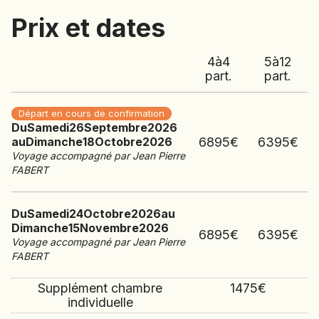
-
dimanch
2026
pied dans le vieux Istanbul.
Nuit à l'hôtel
Prix et dates
Goldenhorn Sirkeci.
18
octobre
4
à
4
5
à
12
part.
part.
2026
Départ en cours de confirmation
Du
Samedi
26
Septembre
2026
6895
€
6395
€
au
Dimanche
18
Octobre
2026
Voyage accompagné par Jean Pierre
FABERT
Du
Samedi
24
Octobre
2026
au
Dimanche
15
Novembre
2026
6895
€
6395
€
Voyage accompagné par Jean Pierre
FABERT
Supplément chambre
1475
€
individuelle