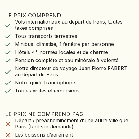
LE PRIX COMPREND
LE VOYAGE COMPREND
Vols internationaux au départ de Paris, toutes
Vols internationaux au départ de Paris, toutes
taxes comprises
taxes comprises
Tous transports terrestres
Tous transports terrestres
Minibus, climatisé, 1 fenêtre par personne
Minibus, climatisé, 1 fenêtre par personne
Hôtels 4* normes locales et de charme
Hôtels 4* normes locales et de charme
Pension complète et eau minérale à volonté
Notre directeur de voyage Jean Pierre FABERT,
Pension complète et eau minérale à volonté
au départ de Paris
Notre directeur de voyage Jean Pierre FABERT,
Notre guide francophone
au départ de Paris
Toutes visites et excursions
Notre guide francophone
Toutes visites et excursions
LE PRIX NE COMPREND PAS
LE VOYAGE NE CO
Départ / préacheminement d'une autre ville que
Départ / préacheminement d'une autre ville que
PAS
Paris (tarif sur demande)
Paris (tarif sur demande)
Les boissons d’agrément
Les boissons d’agrément