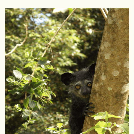
NAMIBIE
NÉPAL
NICARAGUA
OMAN
OUGANDA
OUZBÉKISTAN
PAKISTAN
PANAMA
PÉROU
PHILIPPINES
RÉUNION
ROUMANIE
RWANDA
SALVADOR
SERBIE