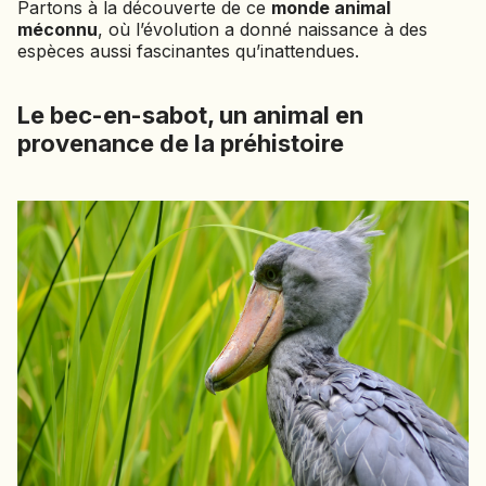
Partons à la découverte de ce
monde animal
EMIRATS ARABES UNIS
méconnu
, où l’évolution a donné naissance à des
espèces aussi fascinantes qu’inattendues.
EQUATEUR
ERYTHRÉE
ESTONIE
Le bec-en-sabot, un animal en
ETHIOPIE
provenance de la préhistoire
GEORGIE
GHANA
GRÈCE
GUATEMALA
GUINÉE-BISSAU
GUINÉE CONAKRY
HONDURAS
INDE
INDONÉSIE
IRAQ