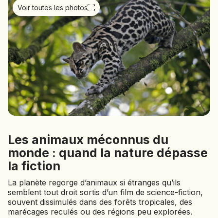
Voir toutes les photos
BOLIVIE
BOSNIE-HERZÉGOVINE
BOTSWANA
BRÉSIL
BURUNDI
CAMBODGE
CAP VERT
CHILI
CHINE
CHYPRE
Les animaux méconnus du
COLOMBIE
monde : quand la nature dépasse
CORÉE DU SUD
la fiction
COSTA RICA
CÔTE D'IVOIRE
La planète regorge d’animaux si étranges qu’ils
semblent tout droit sortis d’un film de science-fiction,
DJIBOUTI
souvent dissimulés dans des forêts tropicales, des
marécages reculés ou des régions peu explorées.
EGYPTE