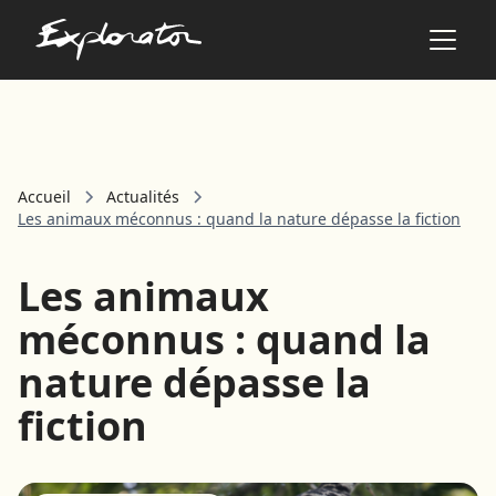
Les pays
Accueil
Actualités
AFRIQUE DU SUD
Les animaux méconnus : quand la nature dépasse la fiction
ALBANIE
ALGÉRIE
Les animaux
ANGOLA
ARABIE SAOUDITE
méconnus : quand la
ARGENTINE
nature dépasse la
ARMÉNIE
AZERBAÏDJAN
fiction
BANGLADESH
BÉNIN
BHOUTAN