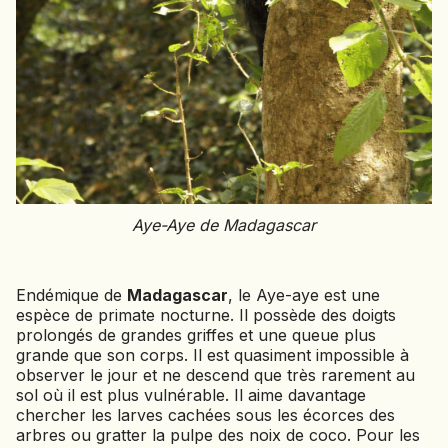
SIERRA LEONE
SOCOTRA (YÉMEN)
SRI LANKA
TADJIKISTAN
TANZANIE
TOGO
TURKMÉNISTAN
TURQUIE
Aye-Aye de Madagascar
VIETNAM
ZANZIBAR
Endémique de
Madagascar
, le Aye-aye est une
espèce de primate nocturne. Il possède des doigts
prolongés de grandes griffes et une queue plus
grande que son corps. Il est quasiment impossible à
observer le jour et ne descend que très rarement au
sol où il est plus vulnérable. Il aime davantage
chercher les larves cachées sous les écorces des
arbres ou gratter la pulpe des noix de coco. Pour les