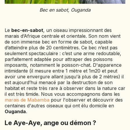
JAPON
Bec en sabot, Ouganda
JORDANIE
KAZAKHSTAN
KENYA
Le
bec-en-sabot
, un oiseau impressionnant des
marais d’Afrique centrale et orientale. Son nom vient
KOSOVO
de son immense bec en forme de sabot, capable
d’atteindre plus de 20 centimètres. Ce bec n’est pas
LAOS
seulement spectaculaire : c’est une arme redoutable,
LETTONIE
parfaitement adaptée pour attraper des poissons
LIBÉRIA
imposants, notamment le poisson-chat. D'apparence
LITUANIE
intimidante (il mesure entre 1 mètre et 1m20 et peut
avoir une envergure allant jusqu'à plus de 2 mètres) il
MACÉDOINE DU NORD
est aujourd’hui menacé par la destruction de son
habitat et reste très rare à observer dans la nature car
MADAGASCAR
il est très timide. Nous vous accompagnons dans les
MAROC
marais de Mabamba
pour l'observer et découvrir des
MAURITANIE
centaines d'autres oiseaux qui ont élu domicile en
MEXIQUE
Ouganda
.
MONGOLIE
Le Aye-Aye, ange ou démon ?
MONTÉNÉGRO