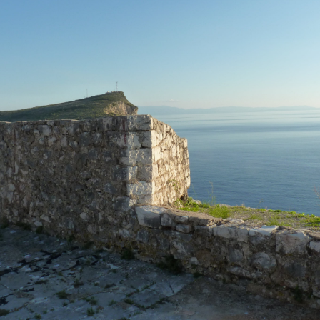
MACÉDOINE DU NORD
MADAGASCAR
MAROC
MAURITANIE
MEXIQUE
MONGOLIE
MONTÉNÉGRO
NAMIBIE
NÉPAL
NICARAGUA
OMAN
OUGANDA
OUZBÉKISTAN
PAKISTAN