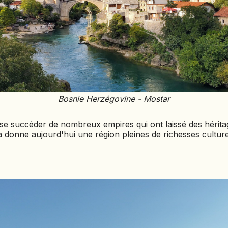
HONDURAS
INDE
INDONÉSIE
IRAQ
JAPON
Bosnie Herzégovine - Mostar
JORDANIE
se succéder de nombreux empires qui ont laissé des héritag
KAZAKHSTAN
a donne aujourd'hui une région pleines de richesses culturel
KENYA
KOSOVO
LAOS
LETTONIE
LIBÉRIA
LITUANIE