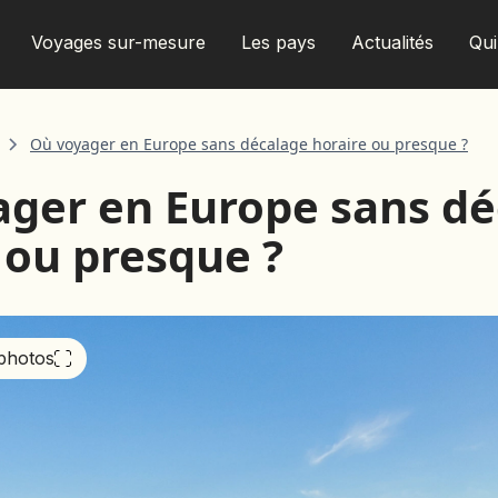
Voyages sur-mesure
Les pays
Actualités
Qu
Où voyager en Europe sans décalage horaire ou presque ?
ger en Europe sans dé
AFRIQUE DU SUD
 ou presque ?
ALBANIE
ALGÉRIE
ANGOLA
ARABIE SAOUDITE
 photos
ARGENTINE
ARMÉNIE
AZERBAÏDJAN
BANGLADESH