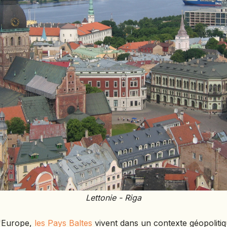
TURKMÉNISTAN
TURQUIE
VIETNAM
ZANZIBAR
Lettonie - Riga
l'Europe,
les Pays Baltes
vivent dans un contexte géopolitiq