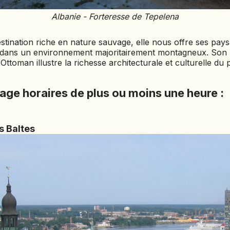
PANAMA
Albanie - Forteresse de Tepelena
PÉROU
PHILIPPINES
stination riche en nature sauvage, elle nous offre ses pays
s dans un environnement majoritairement montagneux. Son 
RÉUNION
ttoman illustre la richesse architecturale et culturelle du 
ROUMANIE
RWANDA
age horaires de plus ou moins une heure :
SALVADOR
SERBIE
s Baltes
SIERRA LEONE
SOCOTRA (YÉMEN)
SRI LANKA
TADJIKISTAN
TANZANIE
TOGO