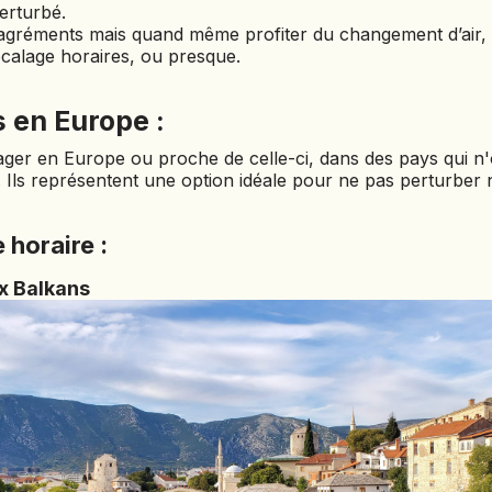
perturbé.
CÔTE D'IVOIRE
agréments mais quand même profiter du changement d’air, il
écalage horaires, ou presque.
DJIBOUTI
EGYPTE
 en Europe :
EMIRATS ARABES
er en Europe ou proche de celle-ci, dans des pays qui n'
UNIS
. Ils représentent une option idéale pour ne pas perturber 
EQUATEUR
ERYTHRÉE
 horaire :
ESTONIE
x Balkans
ETHIOPIE
GEORGIE
GHANA
GRÈCE
GUATEMALA
GUINÉE-BISSAU
GUINÉE CONAKRY