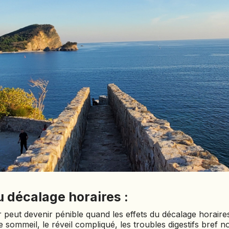
BÉNIN
BHOUTAN
BOLIVIE
BOSNIE-
HERZÉGOVINE
BOTSWANA
BRÉSIL
BURUNDI
CAMBODGE
CAP VERT
CHILI
CHINE
CHYPRE
u décalage horaires :
COLOMBIE
CORÉE DU SUD
 peut devenir pénible quand les effets du décalage horaires
COSTA RICA
 le sommeil, le réveil compliqué, les troubles digestifs bref n