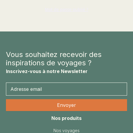
EMIRATS ARABES UNIS
Mot de passe oublié ?
EQUATEUR
ERYTHRÉE
ESTONIE
ETHIOPIE
GEORGIE
Vous souhaitez recevoir des
GHANA
inspirations de voyages ?
GRÈCE
GUATEMALA
Inscrivez-vous à notre Newsletter
GUINÉE-BISSAU
GUINÉE CONAKRY
HONDURAS
INDE
INDONÉSIE
Nos produits
IRAQ
Nos voyages