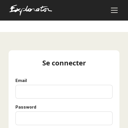
Les pays
AFRIQUE DU SUD
ALBANIE
Se connecter
ALGÉRIE
ANGOLA
Email
ARABIE SAOUDITE
ARGENTINE
ARMÉNIE
AZERBAÏDJAN
Password
BANGLADESH
BÉNIN
BHOUTAN