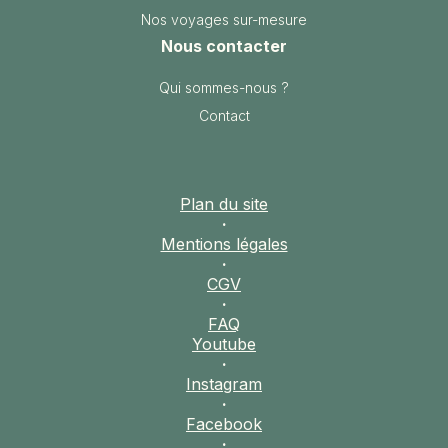
JAPON
Nos voyages sur-mesure
JORDANIE
Nous contacter
KAZAKHSTAN
Qui sommes-nous ?
KENYA
Contact
KOSOVO
LAOS
LETTONIE
Plan du site
LIBÉRIA
·
LITUANIE
Mentions légales
·
MACÉDOINE DU NORD
CGV
·
MADAGASCAR
FAQ
MAROC
Youtube
MAURITANIE
·
MEXIQUE
Instagram
·
MONGOLIE
Facebook
MONTÉNÉGRO
·