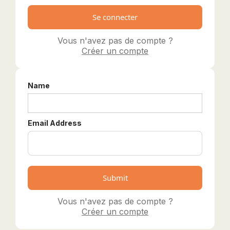
BOLIVIE
BOSNIE-HERZÉGOVINE
BOTSWANA
Vous n'avez pas de compte ?
Créer un compte
BRÉSIL
BURUNDI
CAMBODGE
Name
CAP VERT
CHILI
CHINE
Email Address
CHYPRE
COLOMBIE
CORÉE DU SUD
COSTA RICA
CÔTE D'IVOIRE
Vous n'avez pas de compte ?
DJIBOUTI
Créer un compte
EGYPTE