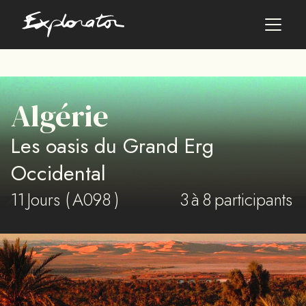
Les pays
Algérie
AFRIQUE DU SUD
Les oasis du Grand Erg
ALBANIE
ALGÉRIE
Occidental
ANGOLA
11
ARABIE SAOUDITE
Jours (
A098
)
3
à
8
participants
ARGENTINE
ARMÉNIE
AZERBAÏDJAN
BANGLADESH
BÉNIN
BHOUTAN