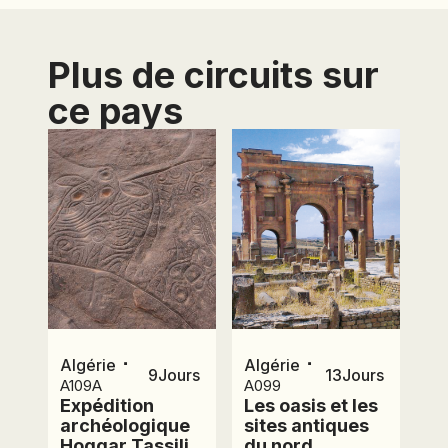
Plus de circuits sur
ce pays
⋅
⋅
Algérie
Algérie
9
Jours
13
Jours
A109A
A099
Expédition
Les oasis et les
archéologique
sites antiques
Hoggar Tassili
du nord