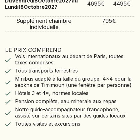
Du
Vendredi
8
Octobre
2027
au
4695
€
4495
€
Lundi
18
Octobre
2027
Supplément chambre
795
€
individuelle
LE PRIX COMPREND
LE VOYAGE COMPREND
Vols internationaux au départ de Paris, toutes
Vols internationaux au départ de Paris, toutes
taxes comprises
taxes comprises
Tous transports terrestres
Tous transports terrestres
Minibus adapté à la taille du groupe, 4x4 pour la
Minibus adapté à la taille du groupe, 4x4 pour la
sebkha de Timimoun (une fenêtre par personne)
sebkha de Timimoun (une fenêtre par personne)
Hôtels 3 et 4*, normes locales
Hôtels 3 et 4*, normes locales
Pension complète, eau minérale aux repas
Notre guide-accompagnateur francophone,
Pension complète, eau minérale aux repas
assisté sur certains sites par des guides locaux
Notre guide-accompagnateur francophone,
Toutes visites et excursions
assisté sur certains sites par des guides locaux
Toutes visites et excursions