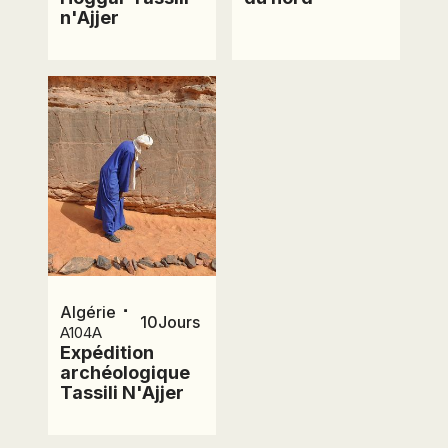
n'Ajjer
⋅
Algérie
10
Jours
A104A
Expédition
archéologique
Tassili N'Ajjer