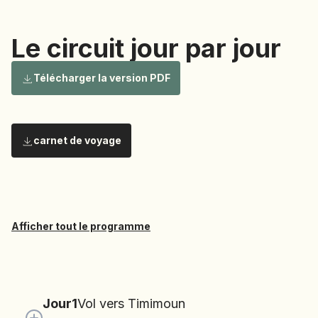
NAMIBIE
NÉPAL
Le circuit jour par jour
NICARAGUA
Le circuit
Télécharger la version PDF
OMAN
OUGANDA
OUZBÉKISTAN
carnet de voyage
PAKISTAN
jour par
PANAMA
PÉROU
PHILIPPINES
jour
RÉUNION
Afficher tout le programme
ROUMANIE
RWANDA
SALVADOR
Jour
1
Vol vers Timimoun
SERBIE