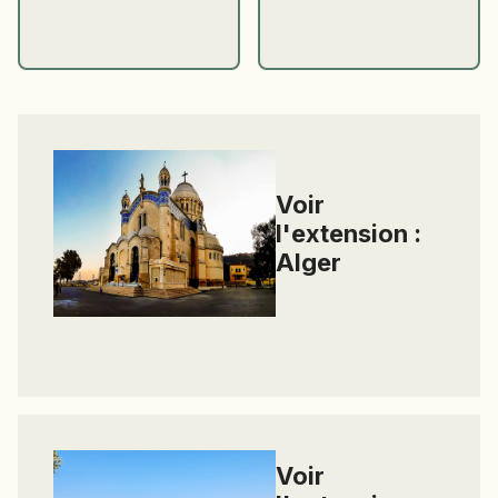
Voir
l'extension :
Alger
Alger
Voir
Extension
1
:
Alger