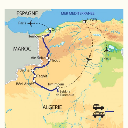
JAPON
JORDANIE
KAZAKHSTAN
KENYA
KOSOVO
LAOS
LETTONIE
LIBÉRIA
LITUANIE
MACÉDOINE DU NORD
MADAGASCAR
MAROC
MAURITANIE
MEXIQUE
MONGOLIE
MONTÉNÉGRO