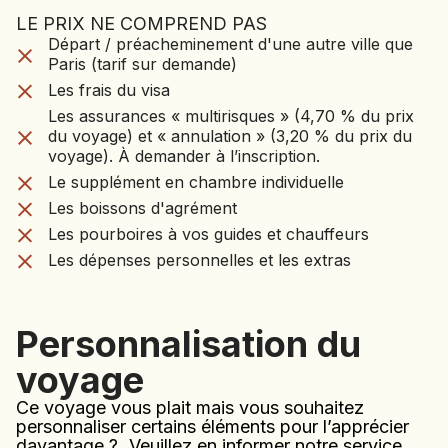
LE PRIX NE COMPREND PAS
LE VOYAGE NE CO
Départ / préacheminement d'une autre ville que
Départ / préacheminement d'une autre ville que
PAS
Paris (tarif sur demande)
Paris (tarif sur demande)
Les frais du visa
Les frais du visa
Les assurances « multirisques » (4,70 % du prix
Les assurances « multirisques » (4,70 % du prix
du voyage) et « annulation » (3,20 % du prix du
du voyage) et « annulation » (3,20 % du prix du
voyage). À demander à l’inscription.
voyage). À demander à l’inscription.
Le supplément en chambre individuelle
Le supplément en chambre individuelle
Les boissons d'agrément
Les pourboires à vos guides et chauffeurs
Les boissons d'agrément
Les dépenses personnelles et les extras
Les pourboires à vos guides et chauffeurs
Les dépenses personnelles et les extras
Personnalisation du
voyage
Ce voyage vous plait mais vous souhaitez
personnaliser certains éléments pour l’apprécier
davantage ? Veuillez en informer notre service