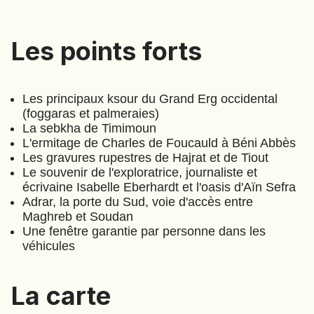
EMIRATS ARABES UNIS
EQUATEUR
Les points forts
Les points forts
ERYTHRÉE
ESTONIE
ETHIOPIE
Les principaux ksour du Grand Erg occidental
(foggaras et palmeraies)
GEORGIE
La sebkha de Timimoun
GHANA
L'ermitage de Charles de Foucauld à Béni Abbès
GRÈCE
Les gravures rupestres de Hajrat et de Tiout
GUATEMALA
Les oasis du Grand Erg
Le souvenir de l'exploratrice, journaliste et
GUINÉE-BISSAU
écrivaine Isabelle Eberhardt et l'oasis d'Aïn Sefra
Occidental
GUINÉE CONAKRY
Adrar, la porte du Sud, voie d'accès entre
(
A098
)
⋅
11
Jours
Maghreb et Soudan
HONDURAS
Une fenêtre garantie par personne dans les
véhicules
INDE
INDONÉSIE
La carte
IRAQ