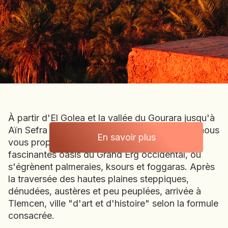
BOLIVIE
BOSNIE-HERZÉGOVINE
BOTSWANA
BRÉSIL
BURUNDI
CAMBODGE
CAP VERT
CHILI
À partir d'El Golea et la vallée du Gourara jusqu'à
CHINE
Aïn Sefra et les contreforts des monts Ksour, nous
CHYPRE
En savoir plus
vous proposons une belle immersion dans les
Algérie
COLOMBIE
fascinantes oasis du Grand Erg occidental, où
CORÉE DU SUD
s'égrènent palmeraies, ksours et foggaras. Après
COSTA RICA
la traversée des hautes plaines steppiques,
CÔTE D'IVOIRE
dénudées, austères et peu peuplées, arrivée à
Tlemcen, ville "d'art et d'histoire" selon la formule
DJIBOUTI
consacrée.
EGYPTE