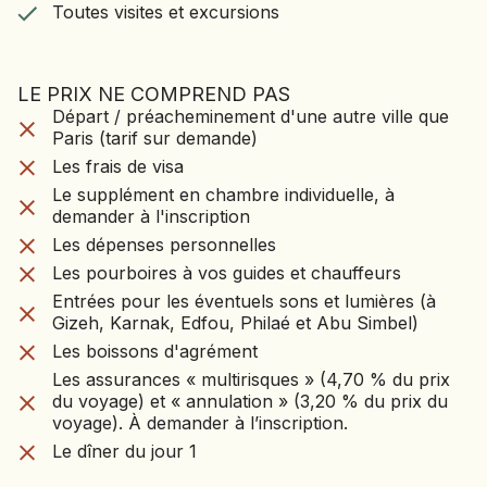
Toutes visites et excursions
LE PRIX NE COMPREND PAS
LE VOYAGE NE CO
Départ / préacheminement d'une autre ville que
Départ / préacheminement d'une autre ville que
PAS
Paris (tarif sur demande)
Paris (tarif sur demande)
Les frais de visa
Les frais de visa
Le supplément en chambre individuelle, à
Le supplément en chambre individuelle, à
demander à l'inscription
demander à l'inscription
Les dépenses personnelles
Les dépenses personnelles
Les pourboires à vos guides et chauffeurs
Entrées pour les éventuels sons et lumières (à
Les pourboires à vos guides et chauffeurs
Gizeh, Karnak, Edfou, Philaé et Abu Simbel)
Entrées pour les éventuels sons et lumières (à
Les boissons d'agrément
Gizeh, Karnak, Edfou, Philaé et Abu Simbel)
Les assurances « multirisques » (4,70 % du prix
Les boissons d'agrément
du voyage) et « annulation » (3,20 % du prix du
voyage). À demander à l’inscription.
Les assurances « multirisques » (4,70 % du prix
Le dîner du jour 1
du voyage) et « annulation » (3,20 % du prix du
voyage). À demander à l’inscription.
Le dîner du jour 1