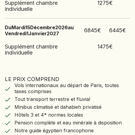
Supplément chambre
1275
€
individuelle
Du
Mardi
15
Décembre
2026
au
6845
€
6445
€
Vendredi
1
Janvier
2027
Supplément chambre
1475
€
individuelle
LE PRIX COMPREND
LE VOYAGE COMPREND
Vols internationaux au départ de Paris, toutes
Vols internationaux au départ de Paris, toutes
taxes comprises
taxes comprises
Tout transport terrestre et fluvial
Tout transport terrestre et fluvial
Minibus climatisé et dahabieh privatisé
Minibus climatisé et dahabieh privatisé
Hôtels 3 et 4* normes locales
Hôtels 3 et 4* normes locales
Pension complète et eau minérale à disposition
Notre guide égyptien francophone
Pension complète et eau minérale à disposition
Toutes visites et excursions
Notre guide égyptien francophone