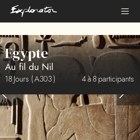
Les pays
Egypte
AFRIQUE DU SUD
Au fil du Nil
ALBANIE
ALGÉRIE
18
Jours (
A303
)
4
à
8
participants
ANGOLA
ARABIE SAOUDITE
ARGENTINE
ARMÉNIE
AZERBAÏDJAN
BANGLADESH
BÉNIN
BHOUTAN