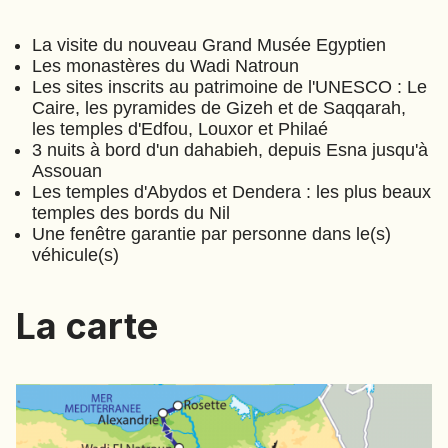
EMIRATS ARABES UNIS
La visite du nouveau Grand Musée Egyptien
EQUATEUR
Les monastères du Wadi Natroun
ERYTHRÉE
Les sites inscrits au patrimoine de l'UNESCO : Le
ESTONIE
Caire, les pyramides de Gizeh et de Saqqarah,
ETHIOPIE
les temples d'Edfou, Louxor et Philaé
3 nuits à bord d'un dahabieh, depuis Esna jusqu'à
GEORGIE
Assouan
GHANA
Les temples d'Abydos et Dendera : les plus beaux
GRÈCE
temples des bords du Nil
Une fenêtre garantie par personne dans le(s)
GUATEMALA
Au fil du Nil
(
A303
)
⋅
18
Jours
véhicule(s)
GUINÉE-BISSAU
GUINÉE CONAKRY
La carte
HONDURAS
INDE
INDONÉSIE
IRAQ