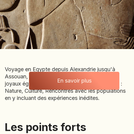
BOLIVIE
BOSNIE-HERZÉGOVINE
BOTSWANA
BRÉSIL
BURUNDI
CAMBODGE
CAP VERT
CHILI
Voyage en Egypte depuis Alexandrie jusqu'à
CHINE
Assouan, pour une découverte complète des
CHYPRE
En savoir plus
joyaux égyptiens avec notre regard spécifique :
Egypte
COLOMBIE
Nature, Culture, Rencontres avec les populations
CORÉE DU SUD
en y incluant des expériences inédites.
COSTA RICA
CÔTE D'IVOIRE
DJIBOUTI
Les points forts
Les points forts
EGYPTE