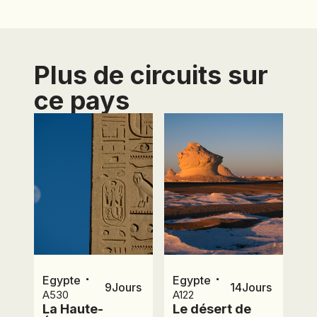
Plus de circuits sur
ce pays
⋅
⋅
Egypte
Egypte
9
Jours
14
Jours
A530
A122
La Haute-
Le désert de