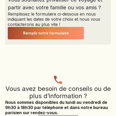
faire l’objet d’un quelconque remboursement.
Garant : APS, 15
partir avec votre famille ou vos amis ?
Avenue Carnot, 75017
Toute annulation doit être déclarée par lettre RAR à
Remplissez le formulaire ci-dessous en nous
Paris
Explorator et/ou à la compagnie d’assurance dans
indiquant les dates de votre choix et nous vous
Assurance
les délais soumis aux conditions de remboursement.
contacterons au plus vite !
Responsabilité Civile
La date opérante est celle de la réception de la lettre
Professionnelle n°
recommandée.
Remplir notre formulaire
RCP0223542
HISCOX c/o GRAS
SAVOYE, 2 à 8 rue
Ancelle, BP 129,
92202 Neuilly sur
Seine Cedex
Vous avez besoin de conseils ou de
plus d’information ?
Nous sommes disponibles du lundi au vendredi de
9h30 à 18h30 par téléphone et dans notre bureau
parisien sur rendez-vous.