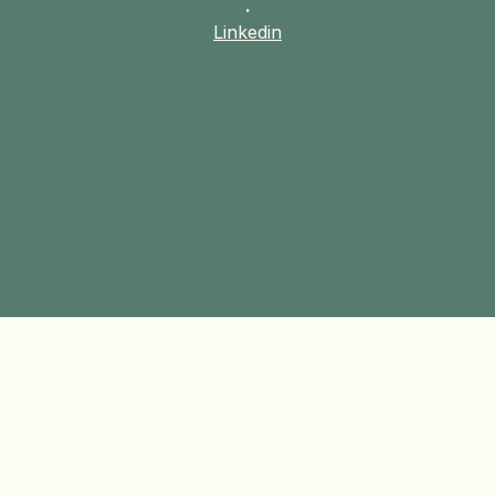
·
Linkedin
Information