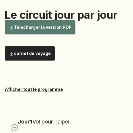
NAMIBIE
Le circuit jour par jour
NÉPAL
NICARAGUA
Le circuit
Télécharger la version PDF
OMAN
OUGANDA
OUZBÉKISTAN
carnet de voyage
jour par
PAKISTAN
PANAMA
PÉROU
PHILIPPINES
jour
Afficher tout le programme
RÉUNION
ROUMANIE
RWANDA
No
items
SALVADOR
Jour
1
Vol pour Taipei
found.
SERBIE