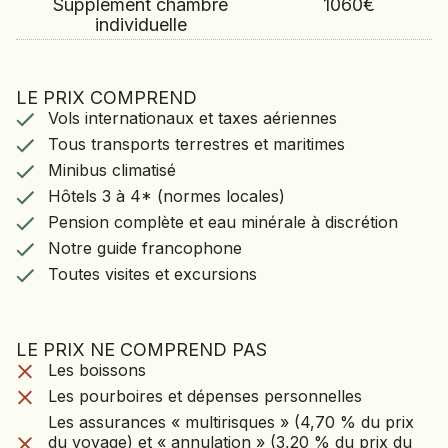
Supplément chambre
1060
€
individuelle
LE PRIX COMPREND
LE VOYAGE COMPREND
Vols internationaux et taxes aériennes
Vols internationaux et taxes aériennes
Tous transports terrestres et maritimes
Tous transports terrestres et maritimes
Minibus climatisé
Minibus climatisé
Hôtels 3 à 4* (normes locales)
Hôtels 3 à 4* (normes locales)
Pension complète et eau minérale à discrétion
Notre guide francophone
Pension complète et eau minérale à discrétion
Toutes visites et excursions
Notre guide francophone
Toutes visites et excursions
LE PRIX NE COMPREND PAS
LE VOYAGE NE CO
Les boissons
Les boissons
PAS
Les pourboires et dépenses personnelles
Les pourboires et dépenses personnelles
Les assurances « multirisques » (4,70 % du prix
Les assurances « multirisques » (4,70 % du prix
du voyage) et « annulation » (3,20 % du prix du
du voyage) et « annulation » (3,20 % du prix du