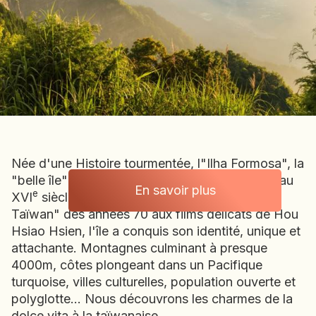
BOLIVIE
BOSNIE-HERZÉGOVINE
BOTSWANA
BRÉSIL
BURUNDI
CAMBODGE
CAP VERT
CHILI
Née d'une Histoire tourmentée, l"Ilha Formosa", la
CHINE
"belle île" comme la baptisèrent les Portugais au
CHYPRE
En savoir plus
e
XVI
siècle, gagne à être connue. Du "made in
Taiwan
COLOMBIE
Taïwan" des années 70 aux films délicats de Hou
CORÉE DU SUD
Hsiao Hsien, l'île a conquis son identité, unique et
COSTA RICA
attachante. Montagnes culminant à presque
CÔTE D'IVOIRE
4000m, côtes plongeant dans un Pacifique
turquoise, villes culturelles, population ouverte et
DJIBOUTI
polyglotte... Nous découvrons les charmes de la
EGYPTE
dolce vita à la taïwanaise.