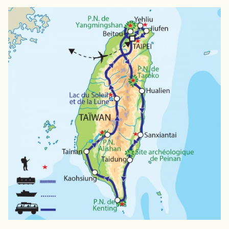
JAPON
JORDANIE
KAZAKHSTAN
KENYA
KOSOVO
LAOS
LETTONIE
LIBÉRIA
LITUANIE
MACÉDOINE DU NORD
MADAGASCAR
MAROC
MAURITANIE
MEXIQUE
MONGOLIE
MONTÉNÉGRO