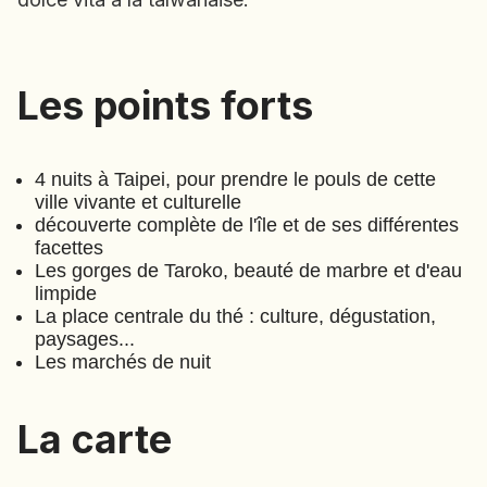
EMIRATS ARABES UNIS
EQUATEUR
ERYTHRÉE
Les points forts
Les points forts
ESTONIE
ETHIOPIE
GEORGIE
4 nuits à Taipei, pour prendre le pouls de cette
ville vivante et culturelle
GHANA
découverte complète de l'île et de ses différentes
Le grand tour formosan
(
F309
GRÈCE
facettes
GUATEMALA
)
⋅
14
Jours
Les gorges de Taroko, beauté de marbre et d'eau
GUINÉE-BISSAU
limpide
GUINÉE CONAKRY
La place centrale du thé : culture, dégustation,
paysages...
HONDURAS
Les marchés de nuit
INDE
La carte
INDONÉSIE
IRAQ