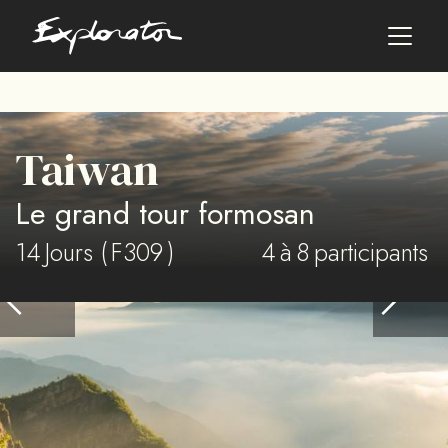
Les pays
Taiwan
AFRIQUE DU SUD
Le grand tour formosan
ALBANIE
ALGÉRIE
14
Jours (
F309
)
4
à
8
participants
ANGOLA
ARABIE SAOUDITE
ARGENTINE
ARMÉNIE
AZERBAÏDJAN
BANGLADESH
BÉNIN
BHOUTAN