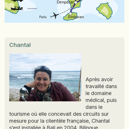
NAMIBIE
NÉPAL
NICARAGUA
OMAN
OUGANDA
Chantal
OUZBÉKISTAN
PAKISTAN
PANAMA
PÉROU
Après avoir
PHILIPPINES
travaillé dans
RÉUNION
le domaine
ROUMANIE
médical, puis
RWANDA
dans le
tourisme où elle concevait des circuits sur
SALVADOR
mesure pour la clientèle française, Chantal
SERBIE
s’est installée à Bali en 2004. Bilingue