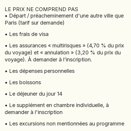
LE PRIX NE COMPREND PAS
LE VOYAGE NE CO
• Départ / préacheminement d'une autre ville que
• Départ / préacheminement d'une autre ville que
PAS
Paris (tarif sur demande)
Paris (tarif sur demande)
• Les frais de visa
• Les frais de visa
• Les assurances « multirisques » (4,70 % du prix
• Les assurances « multirisques » (4,70 % du prix
du voyage) et « annulation » (3,20 % du prix du
du voyage) et « annulation » (3,20 % du prix du
voyage). À demander à l’inscription.
voyage). À demander à l’inscription.
• Les dépenses personnelles
• Les dépenses personnelles
• Les boissons
• Les boissons
• Le déjeuner du jour 14
• Le déjeuner du jour 14
• Le supplément en chambre individuelle, à
• Le supplément en chambre individuelle, à
demander à l'inscription
demander à l'inscription
• Les excursions non mentionnées au programme
• Les excursions non mentionnées au programme