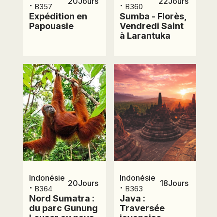
20
Jours
22
Jours
⋅
⋅
B357
B360
Expédition en
Sumba - Florès,
Papouasie
Vendredi Saint
à Larantuka
Indonésie
Indonésie
20
Jours
18
Jours
⋅
⋅
B364
B363
Nord Sumatra :
Java :
du parc Gunung
Traversée