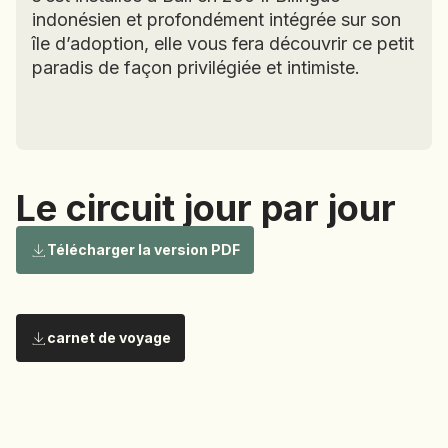
SIERRA LEONE
indonésien et profondément intégrée sur son
SOCOTRA (YÉMEN)
île d’adoption, elle vous fera découvrir ce petit
SRI LANKA
paradis de façon privilégiée et intimiste.
TADJIKISTAN
TANZANIE
TOGO
TURKMÉNISTAN
Le circuit jour par jour
TURQUIE
Chantal 
VIETNAM
Le circuit
Télécharger la version PDF
Après avoir travaillé dans le domaine médical, puis
ZANZIBAR
dans le tourisme où elle concevait des circuits sur
mesure pour la clientèle française, Chantal s’est
installée à Bali en 2004. Bilingue indonésien et
carnet de voyage
jour par
profondément intégrée sur son île d’adoption, elle
vous fera découvrir ce petit paradis de façon
privilégiée et intimiste.