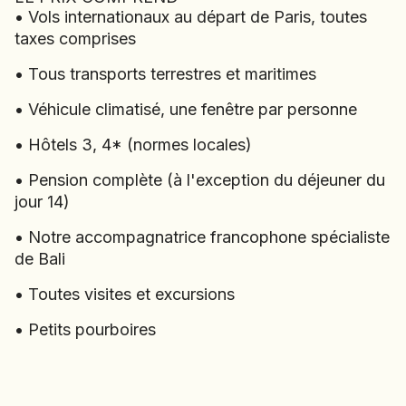
LE VOYAGE COMPREND
• Vols internationaux au départ de Paris, toutes
• Vols internationaux au départ de Paris, toutes
taxes comprises
taxes comprises
• Tous transports terrestres et maritimes
• Tous transports terrestres et maritimes
• Véhicule climatisé, une fenêtre par personne
• Véhicule climatisé, une fenêtre par personne
• Hôtels 3, 4* (normes locales)
• Hôtels 3, 4* (normes locales)
• Pension complète (à l'exception du déjeuner du
• Pension complète (à l'exception du déjeuner du
jour 14)
jour 14)
• Notre accompagnatrice francophone spécialiste
• Notre accompagnatrice francophone spécialiste
de Bali
de Bali
• Toutes visites et excursions
• Toutes visites et excursions
• Petits pourboires
• Petits pourboires