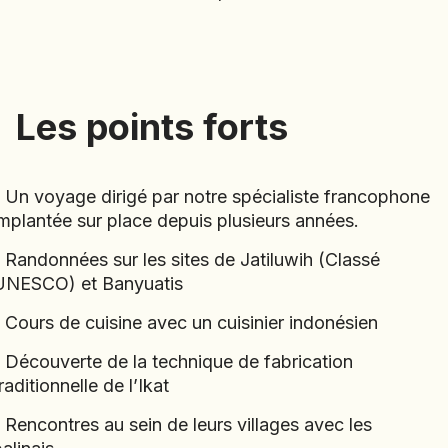
EMIRATS ARABES UNIS
EQUATEUR
ERYTHRÉE
ESTONIE
Les points forts
Les points forts
ETHIOPIE
GEORGIE
GHANA
- Un voyage dirigé par notre spécialiste francophone
Immersion Balinaise
(
B366
)
GRÈCE
implantée sur place depuis plusieurs années.
GUATEMALA
⋅
15
Jours
- Randonnées sur les sites de Jatiluwih (Classé
GUINÉE-BISSAU
UNESCO) et Banyuatis
GUINÉE CONAKRY
- Cours de cuisine avec un cuisinier indonésien
HONDURAS
- Découverte de la technique de fabrication
INDE
raditionnelle de l’Ikat
INDONÉSIE
IRAQ
- Rencontres au sein de leurs villages avec les