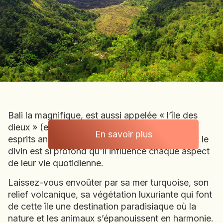
BOLIVIE
BOSNIE-HERZÉGOVINE
BOTSWANA
BRÉSIL
BURUNDI
CAMBODGE
CAP VERT
CHILI
Bali la magnifique, est aussi appelée « l’île des
CHINE
dieux » (elle appartiendrait aux dieux et aux
CHYPRE
En savoir plus
esprits ancestraux). Le lien entre les balinais et le
Indonésie
COLOMBIE
divin est si profond qu'il influence chaque aspect
CORÉE DU SUD
de leur vie quotidienne.
COSTA RICA
Laissez-vous envoûter par sa mer turquoise, son
CÔTE D'IVOIRE
relief volcanique, sa végétation luxuriante qui font
DJIBOUTI
de cette île une destination paradisiaque où la
nature et les animaux s’épanouissent en harmonie.
EGYPTE