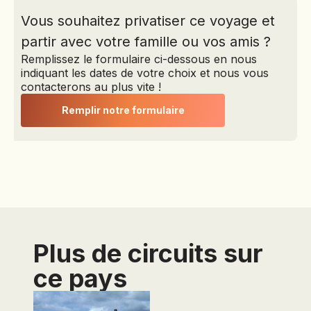
Champtoceaux, 2300
Vous souhaitez privatiser ce voyage et
La Colinière, 49270
partir avec votre famille ou vos amis ?
Orée d’Anjou – Tél : 01
Remplissez le formulaire ci-dessous en nous
53 45 85 85
indiquant les dates de votre choix et nous vous
Site web :
contacterons au plus vite !
www.explo.com -
Email :
Remplir notre formulaire
explorator@explo.com
EXPLORATOR S.A.R.L.
au capital de 515 145 €
- Immatriculation
IM075100301
Siret 384 505 517
00050 - APE 7911 Z -
Garant : APS, 15
Plus de circuits sur
Avenue Carnot, 75017
Paris
ce pays
Assurance
Responsabilité Civile
Professionnelle n°