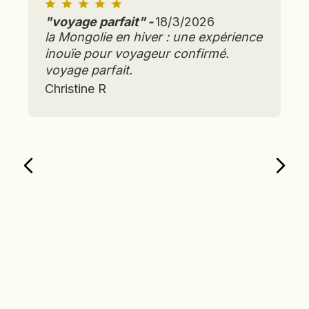
et
dépenses
"
voyage parfait
"
-
18/3/2026
personnelles
la Mongolie en hiver : une expérience
inouïe pour voyageur confirmé.
voyage parfait.
Christine R