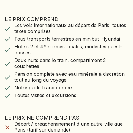
LE PRIX COMPREND
LE VOYAGE COMPREND
Les vols internationaux au départ de Paris, toutes
Les vols internationaux au départ de Paris,
taxes comprises
toutes taxes comprises
Tous transports terrestres en minibus Hyundai
Tous transports terrestres en minibus Hyundai
Hôtels 2 et 4* normes locales, modestes guest-
Hôtels 2 et 4* normes locales, modestes guest-
houses
houses
Deux nuits dans le train, compartiment 2
Deux nuits dans le train, compartiment 2
couchettes
couchettes
Pension complète avec eau minérale à discrétion
tout au long du voyage
Pension complète avec eau minérale à discrétion
Notre guide francophone
tout au long du voyage
Toutes visites et excursions
Notre guide francophone
Toutes visites et excursions
LE PRIX NE COMPREND PAS
LE VOYAGE NE CO
Départ / préacheminement d'une autre ville que
Départ / préacheminement d'une autre ville que
PAS
Paris (tarif sur demande)
Paris (tarif sur demande)