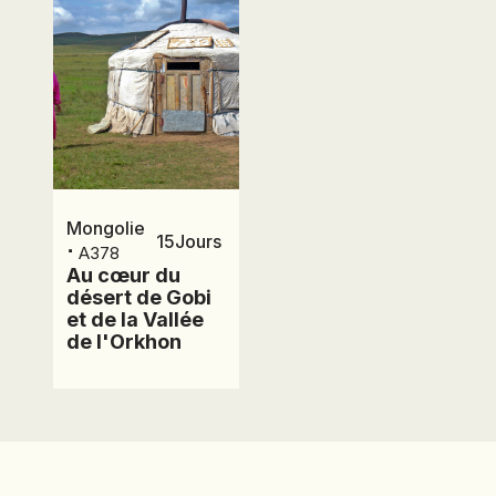
Prix et
RCP0223542
HISCOX c/o GRAS
SAVOYE, 2 à 8 rue
dates
Ancelle, BP 129,
92202 Neuilly sur
Seine Cedex
Mongolie
15
Jours
⋅
A378
Au cœur du
désert de Gobi
et de la Vallée
de l'Orkhon