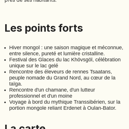
EMIRATS ARABES UNIS
EQUATEUR
ERYTHRÉE
Les points forts
Les points forts
ESTONIE
ETHIOPIE
GEORGIE
Hiver mongol : une saison magique et méconnue,
entre silence, pureté et lumière cristalline.
GHANA
Festival des Glaces du lac Khövsgöl, célébration
GRÈCE
unique sur le lac gelé
GUATEMALA
Hiver mongol
(
A546
)
⋅
15
Jours
Rencontre des éleveurs de rennes Tsaatans,
GUINÉE-BISSAU
peuple nomade du Grand Nord, au cœur de la
GUINÉE CONAKRY
taïga.
Rencontre d'un chamane, d'un lutteur
Mme
HONDURAS
professionnel et d'un moine
Christine
Voyage à bord du mythique Transsibérien, sur la
INDE
ROUSSET
portion mongole reliant Erdenet à Oulan-Bator.
INDONÉSIE
IRAQ
La carte