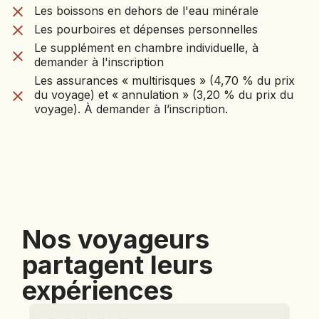
Les boissons en dehors de l'eau minérale
Les boissons en dehors de l'eau minérale
Les pourboires et dépenses personnelles
Les pourboires et dépenses personnelles
Le supplément en chambre individuelle, à
Le supplément en chambre individuelle, à
demander à l'inscription
demander à l'inscription
Les assurances « multirisques » (4,70 % du prix
du voyage) et « annulation » (3,20 % du prix du
Les assurances « multirisques » (4,70 % du prix
voyage). À demander à l’inscription.
du voyage) et « annulation » (3,20 % du prix du
voyage). À demander à l’inscription.
Les
boissons
en
Nos voyageurs
dehors
de
partagent leurs
l'eau
minérale
expériences
Les
pourboires