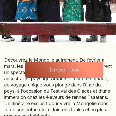
BOLIVIE
BOSNIE-HERZÉGOVINE
BOTSWANA
BRÉSIL
BURUNDI
CAMBODGE
CAP VERT
CHILI
Découvrez la Mongolie autrement. De février à
CHINE
mars, les steppes gelées et le lac Khövsgöl offrent
CHYPRE
En savoir plus
un spectacle grandiose. Entre traditions
Mongolie
COLOMBIE
ancestrales, paysages intacts et culture nomade,
CORÉE DU SUD
ce voyage unique vous plonge dans l’âme du
COSTA RICA
pays, à l’occasion du Festival des Glaces et d’une
CÔTE D'IVOIRE
immersion chez les éleveurs de rennes Tsaatans.
Un itinéraire exclusif pour vivre la Mongolie dans
DJIBOUTI
toute son authenticité, loin des foules et au plus
EGYPTE
près de ses habitants.