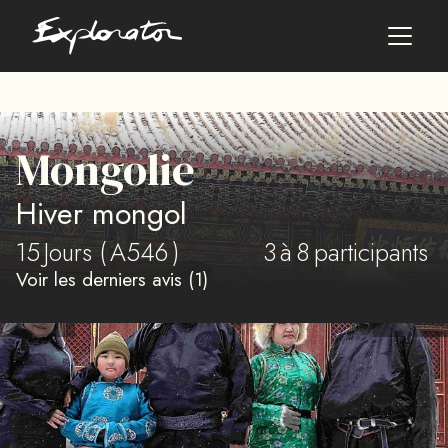
Les pays
Mongolie
AFRIQUE DU SUD
Hiver mongol
ALBANIE
ALGÉRIE
15
Jours (
A546
)
3
à
8
participants
ANGOLA
Voir les derniers avis (1)
ARABIE SAOUDITE
ARGENTINE
ARMÉNIE
AZERBAÏDJAN
BANGLADESH
BÉNIN
BHOUTAN