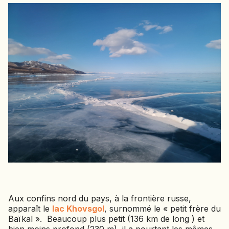
JAPON
JORDANIE
KAZAKHSTAN
KENYA
KOSOVO
LAOS
LETTONIE
LIBÉRIA
LITUANIE
MACÉDOINE DU NORD
MADAGASCAR
MAROC
MAURITANIE
MEXIQUE
Aux confins nord du pays, à la frontière russe,
MONGOLIE
apparaît le
lac Khovsgol
, surnommé le « petit frère du
Baïkal ». Beaucoup plus petit (136 km de long ) et
MONTÉNÉGRO