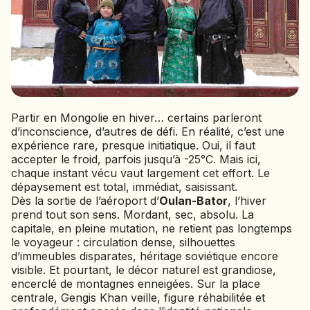
BOLIVIE
BOSNIE-HERZÉGOVINE
BOTSWANA
BRÉSIL
BURUNDI
CAMBODGE
Partir en Mongolie en hiver… certains parleront
d’inconscience, d’autres de défi. En réalité, c’est une
CAP VERT
expérience rare, presque initiatique. Oui, il faut
CHILI
accepter le froid, parfois jusqu’à -25°C. Mais ici,
CHINE
chaque instant vécu vaut largement cet effort. Le
CHYPRE
dépaysement est total, immédiat, saisissant.
Dès la sortie de l’aéroport d’
Oulan-Bator
, l’hiver
COLOMBIE
prend tout son sens. Mordant, sec, absolu. La
CORÉE DU SUD
capitale, en pleine mutation, ne retient pas longtemps
COSTA RICA
le voyageur : circulation dense, silhouettes
CÔTE D'IVOIRE
d’immeubles disparates, héritage soviétique encore
visible. Et pourtant, le décor naturel est grandiose,
DJIBOUTI
encerclé de montagnes enneigées. Sur la place
centrale, Gengis Khan veille, figure réhabilitée et
EGYPTE