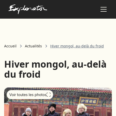
Les pays
Accueil
Actualités
Hiver mongol, au-delà du froid
AFRIQUE DU SUD
ALBANIE
Hiver mongol, au-delà
ALGÉRIE
ANGOLA
du froid
ARABIE SAOUDITE
ARGENTINE
ARMÉNIE
AZERBAÏDJAN
Voir toutes les photos
BANGLADESH
BÉNIN
BHOUTAN