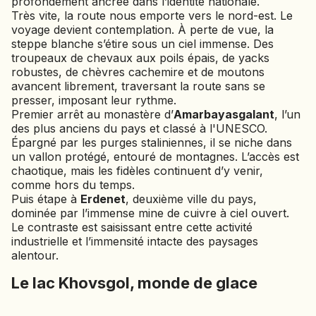
profondément ancrée dans l’identité nationale.
Très vite, la route nous emporte vers le nord-est. Le
EMIRATS ARABES UNIS
voyage devient contemplation. À perte de vue, la
EQUATEUR
steppe blanche s’étire sous un ciel immense. Des
ERYTHRÉE
troupeaux de chevaux aux poils épais, de yacks
ESTONIE
robustes, de chèvres cachemire et de moutons
avancent librement, traversant la route sans se
ETHIOPIE
presser, imposant leur rythme.
Premier arrêt au monastère d’
Amarbayasgalant
, l’un
GEORGIE
des plus anciens du pays et classé à l'UNESCO.
GHANA
Épargné par les purges staliniennes, il se niche dans
GRÈCE
un vallon protégé, entouré de montagnes. L’accès est
GUATEMALA
chaotique, mais les fidèles continuent d’y venir,
comme hors du temps.
GUINÉE-BISSAU
Puis étape à
Erdenet
, deuxième ville du pays,
GUINÉE CONAKRY
dominée par l’immense mine de cuivre à ciel ouvert.
Le contraste est saisissant entre cette activité
HONDURAS
industrielle et l’immensité intacte des paysages
alentour.
INDE
INDONÉSIE
Le lac Khovsgol, monde de glace
IRAQ