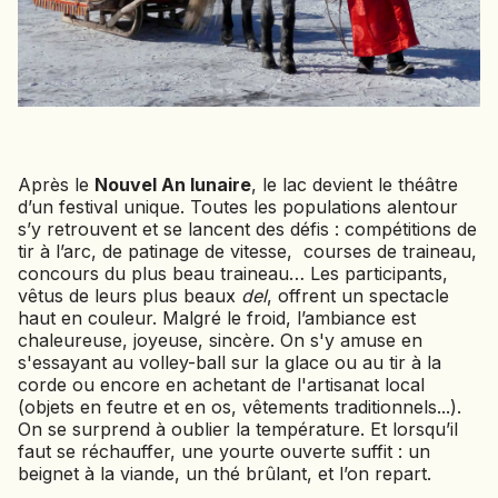
SIERRA LEONE
SOCOTRA (YÉMEN)
SRI LANKA
TADJIKISTAN
TANZANIE
TOGO
Après le
Nouvel An lunaire
, le lac devient le théâtre
TURKMÉNISTAN
d’un festival unique. Toutes les populations alentour
TURQUIE
s’y retrouvent et se lancent des défis : compétitions de
tir à l’arc, de patinage de vitesse, courses de traineau,
VIETNAM
concours du plus beau traineau… Les participants,
vêtus de leurs plus beaux
del
, offrent un spectacle
ZANZIBAR
haut en couleur. Malgré le froid, l’ambiance est
chaleureuse, joyeuse, sincère. On s'y amuse en
s'essayant au volley-ball sur la glace ou au tir à la
corde ou encore en achetant de l'artisanat local
(objets en feutre et en os, vêtements traditionnels...).
On se surprend à oublier la température. Et lorsqu’il
faut se réchauffer, une yourte ouverte suffit : un
beignet à la viande, un thé brûlant, et l’on repart.