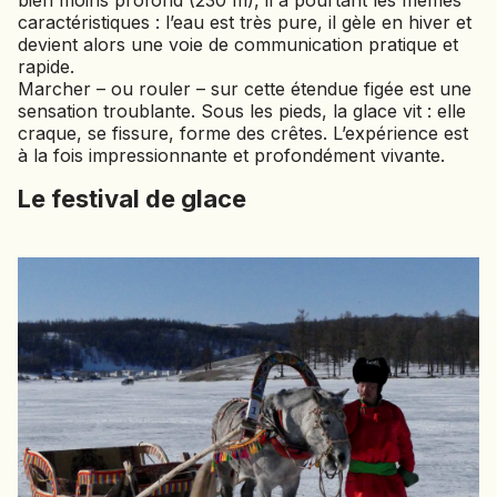
bien moins profond (230 m), il a pourtant les mêmes
caractéristiques : l’eau est très pure, il gèle en hiver et
NAMIBIE
devient alors une voie de communication pratique et
NÉPAL
rapide.
NICARAGUA
Marcher – ou rouler – sur cette étendue figée est une
sensation troublante. Sous les pieds, la glace vit : elle
OMAN
craque, se fissure, forme des crêtes. L’expérience est
OUGANDA
à la fois impressionnante et profondément vivante.
OUZBÉKISTAN
Le festival de glace
PAKISTAN
PANAMA
PÉROU
PHILIPPINES
RÉUNION
ROUMANIE
RWANDA
SALVADOR
SERBIE