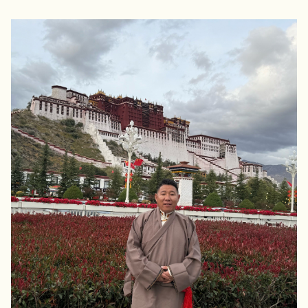
NAMIBIE
NÉPAL
NICARAGUA
OMAN
OUGANDA
OUZBÉKISTAN
PAKISTAN
PANAMA
PÉROU
PHILIPPINES
RÉUNION
ROUMANIE
RWANDA
SALVADOR
SERBIE