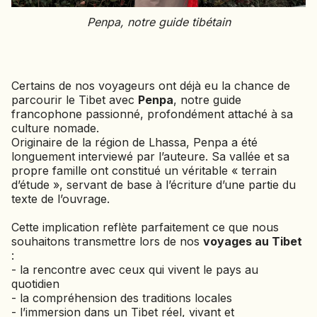
SIERRA LEONE
Penpa, notre guide tibétain
SOCOTRA (YÉMEN)
SRI LANKA
TADJIKISTAN
Certains de nos voyageurs ont déjà eu la chance de
TANZANIE
parcourir le Tibet avec
Penpa
, notre guide
TOGO
francophone passionné, profondément attaché à sa
TURKMÉNISTAN
culture nomade.
TURQUIE
Originaire de la région de Lhassa, Penpa a été
longuement interviewé par l’auteure. Sa vallée et sa
VIETNAM
propre famille ont constitué un véritable « terrain
d’étude », servant de base à l’écriture d’une partie du
ZANZIBAR
texte de l’ouvrage.
Cette implication reflète parfaitement ce que nous
souhaitons transmettre lors de nos
voyages au Tibet
:
- la rencontre avec ceux qui vivent le pays au
quotidien
- la compréhension des traditions locales
- l’immersion dans un Tibet réel, vivant et