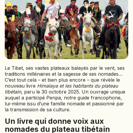
BOLIVIE
BOSNIE-HERZÉGOVINE
BOTSWANA
BRÉSIL
BURUNDI
CAMBODGE
CAP VERT
CHILI
Le Tibet, ses vastes plateaux balayés par le vent, ses
CHINE
traditions millénaires et la sagesse de ses nomades…
CHYPRE
C’est tout cela – et bien plus encore – que révèle le
nouveau livre
Himalaya et les habitants du plateau
COLOMBIE
tibétain
, paru le 30 octobre 2025. Un ouvrage unique
CORÉE DU SUD
auquel a participé Penpa, notre guide francophone,
COSTA RICA
lui-même issu d’une famille nomade et passionné par
CÔTE D'IVOIRE
la transmission de sa culture.
Un livre qui donne voix aux
DJIBOUTI
nomades du plateau tibétain
EGYPTE