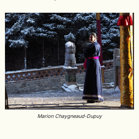
EMIRATS ARABES UNIS
EQUATEUR
ERYTHRÉE
ESTONIE
ETHIOPIE
GEORGIE
GHANA
GRÈCE
GUATEMALA
GUINÉE-BISSAU
GUINÉE CONAKRY
HONDURAS
INDE
Marion Chaygneaud-Dupuy
INDONÉSIE
IRAQ