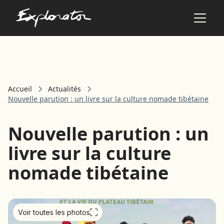
Les pays
Accueil
Actualités
AFRIQUE DU SUD
Nouvelle parution : un livre sur la culture nomade tibétaine
ALBANIE
ALGÉRIE
Nouvelle parution : un
ANGOLA
ARABIE SAOUDITE
livre sur la culture
ARGENTINE
nomade tibétaine
ARMÉNIE
AZERBAÏDJAN
BANGLADESH
BÉNIN
Voir toutes les photos
BHOUTAN