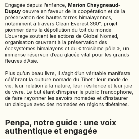
JAPON
Engagée depuis l’enfance,
Marion Chaygneaud-
JORDANIE
Dupuy
oeuvre en faveur de la coopération et de la
préservation des hautes terres himalayennes,
KAZAKHSTAN
notamment à travers Clean Everest 360°, projet
pionnier dans la dépollution du toit du monde.
KENYA
L’ouvrage soutient les actions de Global Nomad,
KOSOVO
organisation œuvrant à la préservation des
écosystèmes himalayens et du « troisième pôle », un
LAOS
immense réservoir d’eau glacée vital pour les grands
LETTONIE
fleuves d’Asie.
LIBÉRIA
Plus qu’un beau livre, il s’agit d’un véritable manifeste
LITUANIE
célébrant la culture nomade du Tibet : leur mode de
vie, leur relation à la nature, leur résilience et leur joie
MACÉDOINE DU NORD
de vivre. Le but étant d’inspirer le public francophone,
MADAGASCAR
de faire rayonner les savoirs nomades et d’instaurer
MAROC
un dialogue avec des nomades en régions tibétaines.
MAURITANIE
MEXIQUE
Penpa, notre guide : une voix
MONGOLIE
authentique et engagée
MONTÉNÉGRO