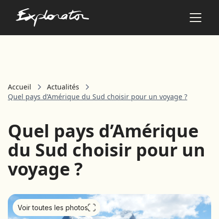
Les pays
Accueil
Actualités
AFRIQUE DU SUD
Quel pays d’Amérique du Sud choisir pour un voyage ?
ALBANIE
ALGÉRIE
Quel pays d’Amérique
ANGOLA
ARABIE SAOUDITE
du Sud choisir pour un
ARGENTINE
voyage ?
ARMÉNIE
AZERBAÏDJAN
BANGLADESH
BÉNIN
Voir toutes les photos
BHOUTAN