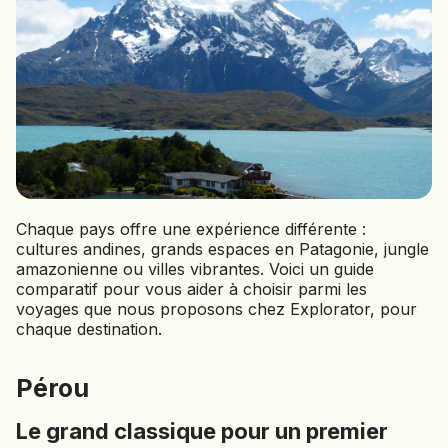
BOLIVIE
BOSNIE-HERZÉGOVINE
BOTSWANA
BRÉSIL
BURUNDI
CAMBODGE
CAP VERT
CHILI
Chaque pays offre une expérience différente :
CHINE
cultures andines, grands espaces en Patagonie, jungle
CHYPRE
amazonienne ou villes vibrantes. Voici un guide
comparatif pour vous aider à choisir parmi les
COLOMBIE
voyages que nous proposons chez Explorator,
pour
CORÉE DU SUD
chaque destination.
COSTA RICA
CÔTE D'IVOIRE
Pérou
DJIBOUTI
Le grand classique pour un premier
EGYPTE