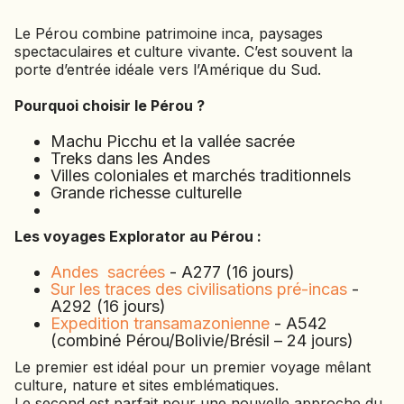
JAPON
JORDANIE
Le Pérou combine patrimoine inca, paysages
spectaculaires et culture vivante. C’est souvent la
KAZAKHSTAN
porte d’entrée idéale vers l’Amérique du Sud.
KENYA
Pourquoi choisir le Pérou ?
KOSOVO
Machu Picchu et la vallée sacrée
LAOS
Treks dans les Andes
LETTONIE
Villes coloniales et marchés traditionnels
Grande richesse culturelle
LIBÉRIA
LITUANIE
Les voyages Explorator au Pérou :
MACÉDOINE DU NORD
Andes sacrées
- A277 (16 jours)
MADAGASCAR
Sur les traces des civilisations pré-incas
-
MAROC
A292 (16 jours)
MAURITANIE
Expedition transamazonienne
- A542
(combiné Pérou/Bolivie/Brésil – 24 jours)
MEXIQUE
MONGOLIE
Le premier est idéal pour un premier voyage mêlant
culture, nature et sites emblématiques.
MONTÉNÉGRO
Le second est parfait pour une nouvelle approche du