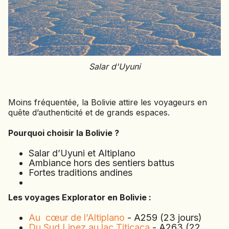
SIERRA LEONE
SOCOTRA (YÉMEN)
SRI LANKA
TADJIKISTAN
TANZANIE
Salar d'Uyuni
TOGO
TURKMÉNISTAN
TURQUIE
Moins fréquentée, la Bolivie attire les voyageurs en
quête d’authenticité et de grands espaces.
VIETNAM
Pourquoi choisir la Bolivie ?
ZANZIBAR
Salar d’Uyuni et Altiplano
Ambiance hors des sentiers battus
Fortes traditions andines
Les voyages Explorator en Bolivie :
Au cœur de l’Altiplano
- A259 (23 jours)
Du Sud Lipez au lac Titicaca
- A263 (22