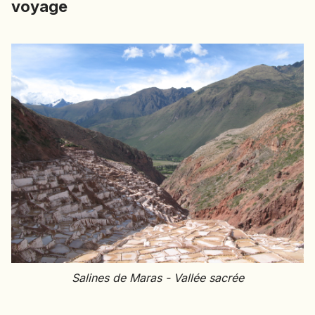
voyage
EMIRATS ARABES UNIS
EQUATEUR
ERYTHRÉE
ESTONIE
ETHIOPIE
GEORGIE
GHANA
GRÈCE
GUATEMALA
GUINÉE-BISSAU
GUINÉE CONAKRY
HONDURAS
INDE
INDONÉSIE
Salines de Maras - Vallée sacrée
IRAQ