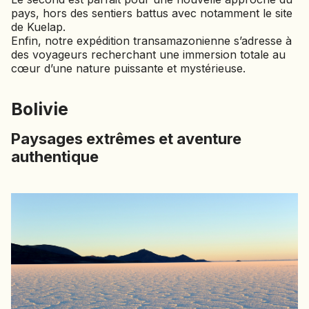
pays, hors des sentiers battus avec notamment le site
NAMIBIE
de Kuelap.
NÉPAL
Enfin, notre expédition transamazonienne s’adresse à
NICARAGUA
des voyageurs recherchant une immersion totale au
cœur d’une nature puissante et mystérieuse.
OMAN
OUGANDA
Bolivie
OUZBÉKISTAN
Paysages extrêmes et aventure
PAKISTAN
authentique
PANAMA
PÉROU
PHILIPPINES
RÉUNION
ROUMANIE
RWANDA
SALVADOR
SERBIE