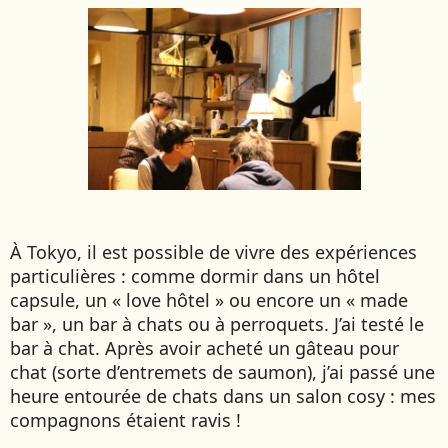
NAMIBIE
NÉPAL
NICARAGUA
OMAN
OUGANDA
OUZBÉKISTAN
PAKISTAN
PANAMA
À Tokyo, il est possible de vivre des expériences
PÉROU
particulières : comme dormir dans un hôtel
PHILIPPINES
capsule, un « love hôtel » ou encore un « made
RÉUNION
bar », un bar à chats ou à perroquets. J’ai testé le
ROUMANIE
bar à chat. Après avoir acheté un gâteau pour
RWANDA
chat (sorte d’entremets de saumon), j’ai passé une
heure entourée de chats dans un salon cosy : mes
SALVADOR
compagnons étaient ravis !
SERBIE