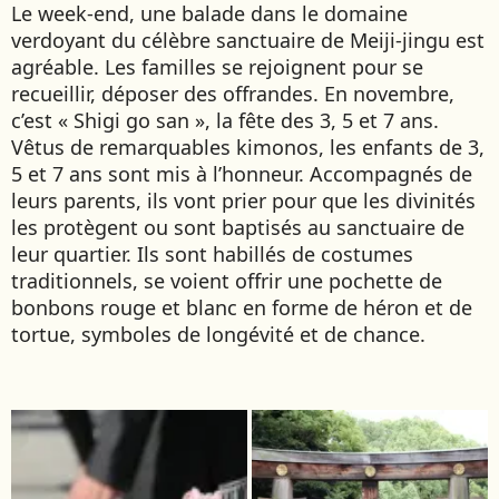
SIERRA LEONE
Le week-end, une balade dans le domaine
SOCOTRA (YÉMEN)
verdoyant du célèbre sanctuaire de Meiji-jingu est
agréable. Les familles se rejoignent pour se
SRI LANKA
recueillir, déposer des offrandes. En novembre,
TADJIKISTAN
c’est « Shigi go san », la fête des 3, 5 et 7 ans.
TANZANIE
Vêtus de remarquables kimonos, les enfants de 3,
TOGO
5 et 7 ans sont mis à l’honneur. Accompagnés de
TURKMÉNISTAN
leurs parents, ils vont prier pour que les divinités
TURQUIE
les protègent ou sont baptisés au sanctuaire de
leur quartier. Ils sont habillés de costumes
VIETNAM
traditionnels, se voient offrir une pochette de
bonbons rouge et blanc en forme de héron et de
ZANZIBAR
tortue, symboles de longévité et de chance.