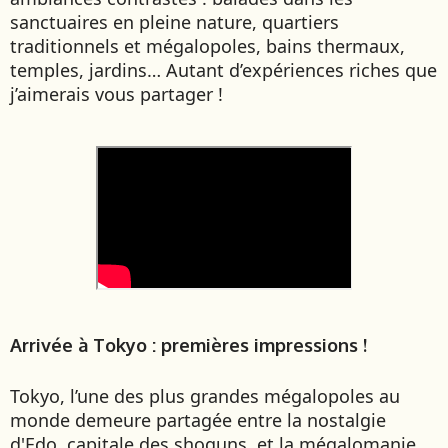
sanctuaires en pleine nature, quartiers
EMIRATS ARABES UNIS
traditionnels et mégalopoles, bains thermaux,
EQUATEUR
temples, jardins… Autant d’expériences riches que
ERYTHRÉE
j’aimerais vous partager !
ESTONIE
ETHIOPIE
GEORGIE
GHANA
GRÈCE
GUATEMALA
GUINÉE-BISSAU
GUINÉE CONAKRY
HONDURAS
Arrivée à Tokyo : premières impressions !
INDE
INDONÉSIE
Tokyo, l’une des plus grandes mégalopoles au
IRAQ
monde demeure partagée entre la nostalgie
d'Edo, capitale des shoguns, et la mégalomanie