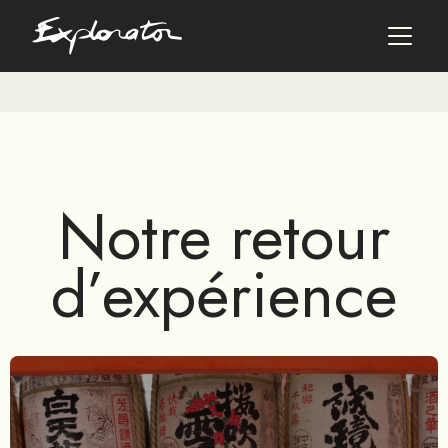
Les pays
AFRIQUE DU SUD
Notre retour
ALBANIE
ALGÉRIE
ANGOLA
d’expérience
ARABIE SAOUDITE
ARGENTINE
ARMÉNIE
AZERBAÏDJAN
BANGLADESH
BÉNIN
BHOUTAN