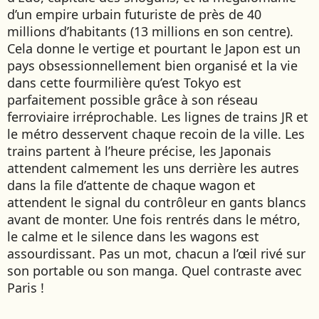
JAPON
d’un empire urbain futuriste de près de 40
JORDANIE
millions d’habitants (13 millions en son centre).
Cela donne le vertige et pourtant le Japon est un
KAZAKHSTAN
pays obsessionnellement bien organisé et la vie
KENYA
dans cette fourmilière qu’est Tokyo est
KOSOVO
parfaitement possible grâce à son réseau
ferroviaire irréprochable. Les lignes de trains JR et
LAOS
le métro desservent chaque recoin de la ville. Les
LETTONIE
trains partent à l’heure précise, les Japonais
LIBÉRIA
attendent calmement les uns derrière les autres
LITUANIE
dans la file d’attente de chaque wagon et
MACÉDOINE DU NORD
attendent le signal du contrôleur en gants blancs
MADAGASCAR
avant de monter. Une fois rentrés dans le métro,
MAROC
le calme et le silence dans les wagons est
assourdissant. Pas un mot, chacun a l’œil rivé sur
MAURITANIE
son portable ou son manga. Quel contraste avec
MEXIQUE
Paris !
MONGOLIE
MONTÉNÉGRO