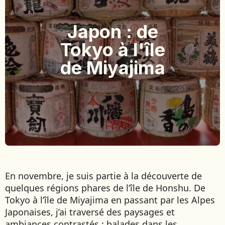
BOLIVIE
BOSNIE-HERZÉGOVINE
Japon : de
BOTSWANA
Tokyo à l'île
BRÉSIL
de Miyajima
BURUNDI
CAMBODGE
CAP VERT
CHILI
CHINE
CHYPRE
COLOMBIE
CORÉE DU SUD
COSTA RICA
En novembre, je suis partie à la découverte de
CÔTE D'IVOIRE
quelques régions phares de l’île de Honshu. De
Tokyo à l’île de Miyajima en passant par les Alpes
DJIBOUTI
Japonaises, j’ai traversé des paysages et
ambiances contrastés : balades dans les
EGYPTE